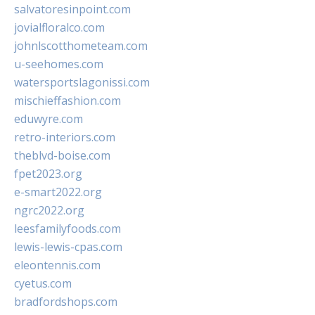
salvatoresinpoint.com
jovialfloralco.com
johnlscotthometeam.com
u-seehomes.com
watersportslagonissi.com
mischieffashion.com
eduwyre.com
retro-interiors.com
theblvd-boise.com
fpet2023.org
e-smart2022.org
ngrc2022.org
leesfamilyfoods.com
lewis-lewis-cpas.com
eleontennis.com
cyetus.com
bradfordshops.com