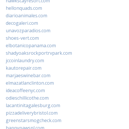
hawkscayresort.com
hellonquads.com
diarioanimales.com
decogaleri.com
unavozparadios.com
shoes-vert.com
elbotanicopanama.com
shadyoaksrockportrvpark.com
jccoinlaundry.com
kautorepair.com
marjaeswinebar.com
elmazatlanclinton.com
ideacoffeenyc.com
odieschillicothe.com
lacantinitagalesburg.com
pizzadeliverybristol.com
greenstarsmogcheck.com
happypawspl.com