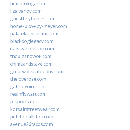
hematologa.com
lizaivanov.com
guesttinyhomes.com
home-plow-by-meyer.com
palatelatincuisine.com
blackdoglegacy.com
eatvivahouston.com
thebigshowok.com
chimeandstave.com
greatwallseafoodny.com
theloverose.com
gabriovoice.com
resinflowart.com
p-sports.net
korsairstreetwear.com
petshopallston.com
avenue26tacos.com