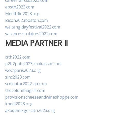
careerfaircsd2023.com
apsth2023.com
MedItRio2023.org
lcicon2023boston.com
waitangidayfestival2022.com
vacancesscolaires2022.com
MEDIA PARTNER II
isth2022.com
p2b2pabi2023-makassar.com
wocfparis2023.org
sinc2023.com
scdlqatar2022-qa.com
thecolumbiagrill.com
provisionscheeseandwineshoppe.com
khedi2023.org
akademikgeriatri2023.org