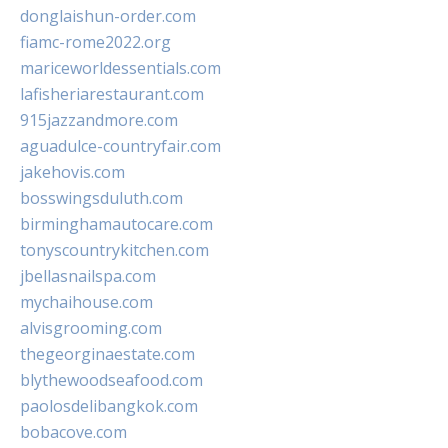
donglaishun-order.com
fiamc-rome2022.org
mariceworldessentials.com
lafisheriarestaurant.com
915jazzandmore.com
aguadulce-countryfair.com
jakehovis.com
bosswingsduluth.com
birminghamautocare.com
tonyscountrykitchen.com
jbellasnailspa.com
mychaihouse.com
alvisgrooming.com
thegeorginaestate.com
blythewoodseafood.com
paolosdelibangkok.com
bobacove.com