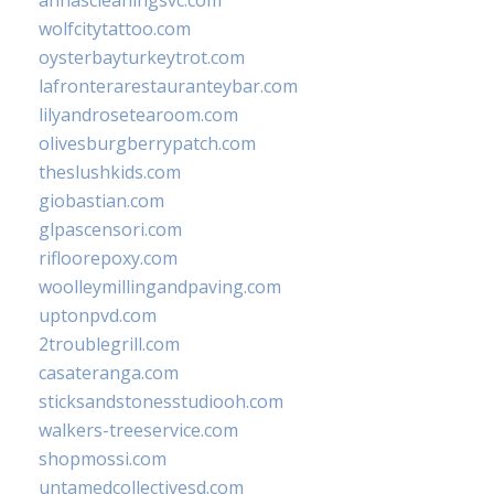
wolfcitytattoo.com
oysterbayturkeytrot.com
lafronterarestauranteybar.com
lilyandrosetearoom.com
olivesburgberrypatch.com
theslushkids.com
giobastian.com
glpascensori.com
rifloorepoxy.com
woolleymillingandpaving.com
uptonpvd.com
2troublegrill.com
casateranga.com
sticksandstonesstudiooh.com
walkers-treeservice.com
shopmossi.com
untamedcollectivesd.com