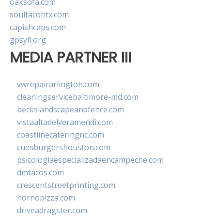
oaksofa.com
soultacohtx.com
capishcaps.com
gpsyfl.org
MEDIA PARTNER III
vwrepairarlington.com
cleaningservicebaltimore-md.com
beckslandscapeandfence.com
vistaaltadelveramendi.com
coastlinecateringnc.com
cuesburgershouston.com
psicologiaespecializadaencampeche.com
dmtacos.com
crescentstreetprinting.com
hornopizza.com
driveadragster.com