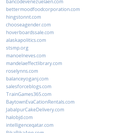
bancodevenezuelaen.com
bettermoodfoodcorporation.com
hingstonnt.com
chooseagender.com
hoverboardssale.com
alaskapolitics.com
stsmp.org
manoelneves.com
mandelaeffectlibrary.com
roselynns.com
balanceyoganj.com
salesforceblogs.com
TrainGames365.com
BaytownEvaCationRentals.com
JabalpurCakeDelivery.com
halobjd.com
intelligenceqatar.com
PikaPikaApp.com