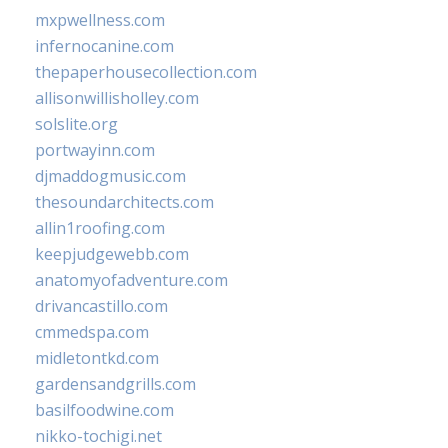
mxpwellness.com
infernocanine.com
thepaperhousecollection.com
allisonwillisholley.com
solslite.org
portwayinn.com
djmaddogmusic.com
thesoundarchitects.com
allin1roofing.com
keepjudgewebb.com
anatomyofadventure.com
drivancastillo.com
cmmedspa.com
midletontkd.com
gardensandgrills.com
basilfoodwine.com
nikko-tochigi.net