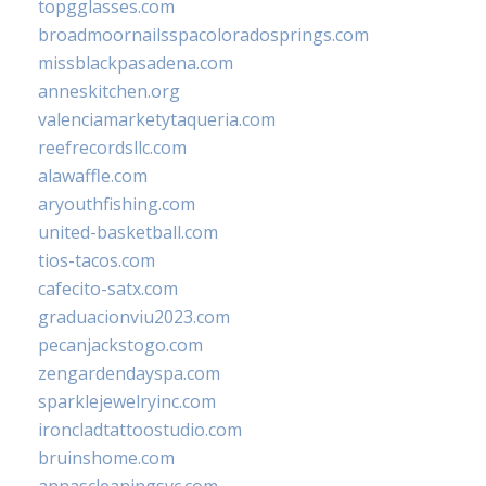
topgglasses.com
broadmoornailsspacoloradosprings.com
missblackpasadena.com
anneskitchen.org
valenciamarketytaqueria.com
reefrecordsllc.com
alawaffle.com
aryouthfishing.com
united-basketball.com
tios-tacos.com
cafecito-satx.com
graduacionviu2023.com
pecanjackstogo.com
zengardendayspa.com
sparklejewelryinc.com
ironcladtattoostudio.com
bruinshome.com
annascleaningsvc.com