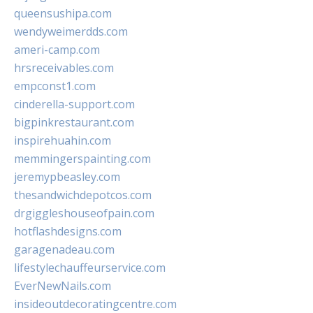
queensushipa.com
wendyweimerdds.com
ameri-camp.com
hrsreceivables.com
empconst1.com
cinderella-support.com
bigpinkrestaurant.com
inspirehuahin.com
memmingerspainting.com
jeremypbeasley.com
thesandwichdepotcos.com
drgiggleshouseofpain.com
hotflashdesigns.com
garagenadeau.com
lifestylechauffeurservice.com
EverNewNails.com
insideoutdecoratingcentre.com