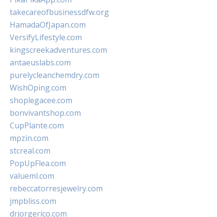
takecareofbusinessdfw.org
HamadaOfJapan.com
VersifyLifestyle.com
kingscreekadventures.com
antaeuslabs.com
purelycleanchemdry.com
WishOping.com
shoplegacee.com
bonvivantshop.com
CupPlante.com
mpzin.com
stcreal.com
PopUpFlea.com
valueml.com
rebeccatorresjewelry.com
jmpbliss.com
drjorgerico.com