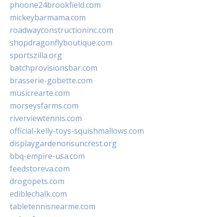
phoone24brookfield.com
mickeybarmama.com
roadwayconstructioninc.com
shopdragonflyboutique.com
sportszilla.org
batchprovisionsbar.com
brasserie-gobette.com
musicrearte.com
morseysfarms.com
riverviewtennis.com
official-kelly-toys-squishmallows.com
displaygardenonsuncrest.org
bbq-empire-usa.com
feedstoreva.com
drogopets.com
ediblechalk.com
tabletennisnearme.com