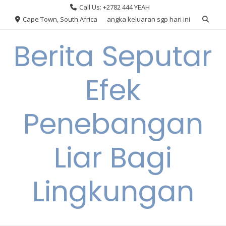
Skip
Call Us: +2782 444 YEAH
to
Cape Town, South Africa
angka keluaran sgp hari ini
content
Berita Seputar
Efek
Penebangan
Liar Bagi
Lingkungan