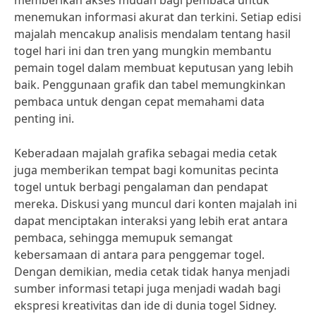
memberikan akses mudah bagi pembaca untuk
menemukan informasi akurat dan terkini. Setiap edisi
majalah mencakup analisis mendalam tentang hasil
togel hari ini dan tren yang mungkin membantu
pemain togel dalam membuat keputusan yang lebih
baik. Penggunaan grafik dan tabel memungkinkan
pembaca untuk dengan cepat memahami data
penting ini.
Keberadaan majalah grafika sebagai media cetak
juga memberikan tempat bagi komunitas pecinta
togel untuk berbagi pengalaman dan pendapat
mereka. Diskusi yang muncul dari konten majalah ini
dapat menciptakan interaksi yang lebih erat antara
pembaca, sehingga memupuk semangat
kebersamaan di antara para penggemar togel.
Dengan demikian, media cetak tidak hanya menjadi
sumber informasi tetapi juga menjadi wadah bagi
ekspresi kreativitas dan ide di dunia togel Sidney.