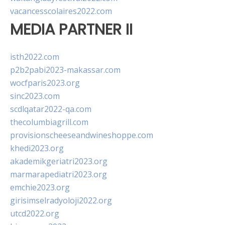
vacancesscolaires2022.com
MEDIA PARTNER II
isth2022.com
p2b2pabi2023-makassar.com
wocfparis2023.org
sinc2023.com
scdlqatar2022-qa.com
thecolumbiagrill.com
provisionscheeseandwineshoppe.com
khedi2023.org
akademikgeriatri2023.org
marmarapediatri2023.org
emchie2023.org
girisimselradyoloji2022.org
utcd2022.org