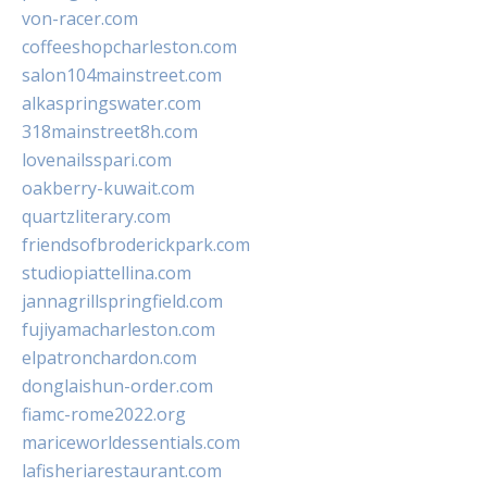
von-racer.com
coffeeshopcharleston.com
salon104mainstreet.com
alkaspringswater.com
318mainstreet8h.com
lovenailsspari.com
oakberry-kuwait.com
quartzliterary.com
friendsofbroderickpark.com
studiopiattellina.com
jannagrillspringfield.com
fujiyamacharleston.com
elpatronchardon.com
donglaishun-order.com
fiamc-rome2022.org
mariceworldessentials.com
lafisheriarestaurant.com