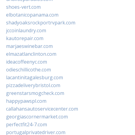
shoes-vert.com
elbotanicopanama.com
shadyoaksrockportrvpark.com
jccoinlaundry.com
kautorepair.com
marjaeswinebar.com
elmazatlanclinton.com
ideacoffeenyc.com
odieschillicothe.com
lacantinitagalesburg.com
pizzadeliverybristol.com
greenstarsmogcheck.com
happypawspl.com
callahansautoservicecenter.com
georgiascornermarket.com
perfectfit24-7.com
portugalprivatedriver.com