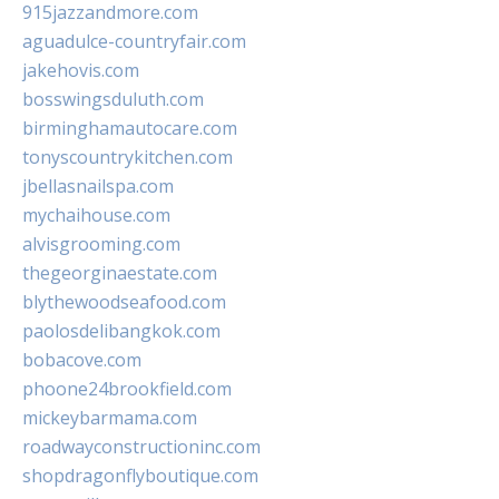
915jazzandmore.com
aguadulce-countryfair.com
jakehovis.com
bosswingsduluth.com
birminghamautocare.com
tonyscountrykitchen.com
jbellasnailspa.com
mychaihouse.com
alvisgrooming.com
thegeorginaestate.com
blythewoodseafood.com
paolosdelibangkok.com
bobacove.com
phoone24brookfield.com
mickeybarmama.com
roadwayconstructioninc.com
shopdragonflyboutique.com