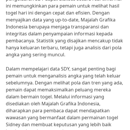
ini memungkinkan para pemain untuk melihat hasil
togel hari ini dengan cepat dan efisien. Dengan
menyajikan data yang up-to-date, Majalah Grafika
Indonesia berupaya menjaga transparansi dan
integritas dalam penyampaian informasi kepada
pembacanya. Statistik yang disajikan mencakup tidak
hanya keluaran terbaru, tetapi juga analisis dari pola
angka yang sering muncul.
Dalam mempelajari data SDY, sangat penting bagi
pemain untuk menganalisis angka yang telah keluar
sebelumnya. Dengan melihat pola dan tren yang ada,
pemain dapat memaksimalkan peluang mereka
dalam bermain togel. Melalui informasi yang
disediakan oleh Majalah Grafika Indonesia,
diharapkan para pembaca dapat mendapatkan
wawasan yang bermanfaat dalam permainan togel
Sidney dan membuat keputusan yang lebih baik