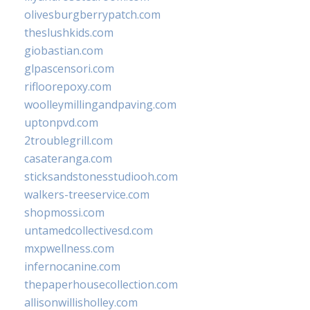
olivesburgberrypatch.com
theslushkids.com
giobastian.com
glpascensori.com
rifloorepoxy.com
woolleymillingandpaving.com
uptonpvd.com
2troublegrill.com
casateranga.com
sticksandstonesstudiooh.com
walkers-treeservice.com
shopmossi.com
untamedcollectivesd.com
mxpwellness.com
infernocanine.com
thepaperhousecollection.com
allisonwillisholley.com