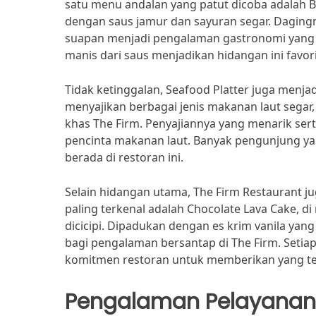
satu menu andalan yang patut dicoba adalah 
dengan saus jamur dan sayuran segar. Daging
suapan menjadi pengalaman gastronomi yang ta
manis dari saus menjadikan hidangan ini favo
Tidak ketinggalan, Seafood Platter juga menj
menyajikan berbagai jenis makanan laut segar
khas The Firm. Penyajiannya yang menarik ser
pencinta makanan laut. Banyak pengunjung ya
berada di restoran ini.
Selain hidangan utama, The Firm Restaurant ju
paling terkenal adalah Chocolate Lava Cake, di
dicicipi. Dipadukan dengan es krim vanila ya
bagi pengalaman bersantap di The Firm. Setia
komitmen restoran untuk memberikan yang ter
Pengalaman Pelayana