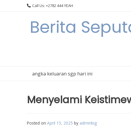
Skip
Call Us: +2782 444 YEAH
to
content
Berita Seput
angka keluaran sgp hari ini
Menyelami Keistimew
Posted on
April 15, 2025
by
adminbig