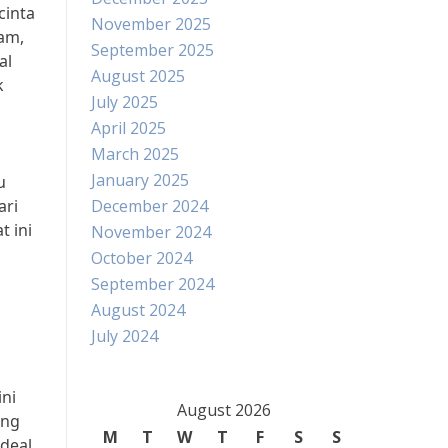
cinta
November 2025
gam,
September 2025
al
August 2025
k
July 2025
April 2025
March 2025
January 2025
u
ari
December 2024
 ini
November 2024
October 2024
September 2024
August 2024
July 2024
ini
August 2026
ang
M
T
W
T
F
S
S
deal