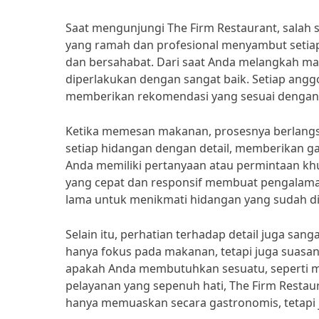
Saat mengunjungi The Firm Restaurant, salah s
yang ramah dan profesional menyambut seti
dan bersahabat. Dari saat Anda melangkah ma
diperlakukan dengan sangat baik. Setiap ang
memberikan rekomendasi yang sesuai dengan 
Ketika memesan makanan, prosesnya berlangsu
setiap hidangan dengan detail, memberikan ga
Anda memiliki pertanyaan atau permintaan kh
yang cepat dan responsif membuat pengalam
lama untuk menikmati hidangan yang sudah d
Selain itu, perhatian terhadap detail juga sang
hanya fokus pada makanan, tetapi juga suasa
apakah Anda membutuhkan sesuatu, seperti 
pelayanan yang sepenuh hati, The Firm Restau
hanya memuaskan secara gastronomis, tetapi