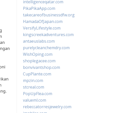
intelligenceqatar.com
PikaPikaApp.com
takecareofbusinessdfw.org
HamadaOfJapan.com
g
VersifyLifestyle.com
g
kingscreekadventures.com
n
antaeuslabs.com
kan
purelycleanchemdry.com
angan
WishOping.com
shoplegacee.com
oni
bonvivantshop.com
CupPlante.com
rikan
mpzin.com
h
stcreal.com
ung.
PopUpFlea.com
valueml.com
rebeccatorresjewelry.com