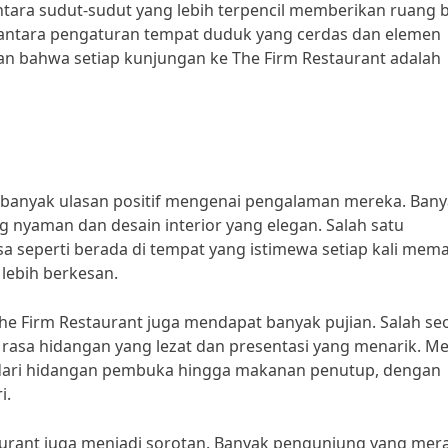
ra sudut-sudut yang lebih terpencil memberikan ruang b
antara pengaturan tempat duduk yang cerdas dan elemen
kan bahwa setiap kunjungan ke The Firm Restaurant adalah
banyak ulasan positif mengenai pengalaman mereka. Ban
nyaman dan desain interior yang elegan. Salah satu
seperti berada di tempat yang istimewa setiap kali mema
lebih berkesan.
i The Firm Restaurant juga mendapat banyak pujian. Salah s
 rasa hidangan yang lezat dan presentasi yang menarik. M
ari hidangan pembuka hingga makanan penutup, dengan
i.
taurant juga menjadi sorotan. Banyak pengunjung yang mer