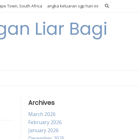
pe Town, South Africa
angka keluaran sgp hari ini
gan Liar Bagi
Archives
March 2026
February 2026
January 2026
December 2025