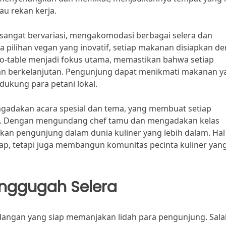
u rekan kerja.
 sangat bervariasi, mengakomodasi berbagai selera dan
ga pilihan vegan yang inovatif, setiap makanan disiapkan d
to-table menjadi fokus utama, memastikan bahwa setiap
 dan berkelanjutan. Pengunjung dapat menikmati makanan y
dukung para petani lokal.
engadakan acara spesial dan tema, yang membuat setiap
a. Dengan mengundang chef tamu dan mengadakan kelas
kan pengunjung dalam dunia kuliner yang lebih dalam. Hal 
, tetapi juga membangun komunitas pecinta kuliner yang 
nggugah Selera
angan yang siap memanjakan lidah para pengunjung. Sala