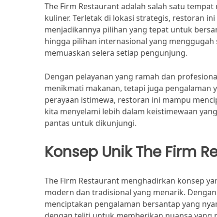
The Firm Restaurant adalah salah satu tempat
kuliner. Terletak di lokasi strategis, restor
menjadikannya pilihan yang tepat untuk bersa
hingga pilihan internasional yang menggugah s
memuaskan selera setiap pengunjung.
Dengan pelayanan yang ramah dan profesional
menikmati makanan, tetapi juga pengalaman
perayaan istimewa, restoran ini mampu menci
kita menyelami lebih dalam keistimewaan yang
pantas untuk dikunjungi.
Konsep Unik The Firm R
The Firm Restaurant menghadirkan konsep ya
modern dan tradisional yang menarik. Dengan d
menciptakan pengalaman bersantap yang nyama
dengan teliti untuk memberikan nuansa yang