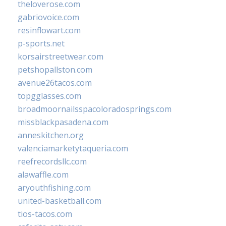
theloverose.com
gabriovoice.com
resinflowart.com
p-sports.net
korsairstreetwear.com
petshopallston.com
avenue26tacos.com
topgglasses.com
broadmoornailsspacoloradosprings.com
missblackpasadena.com
anneskitchen.org
valenciamarketytaqueria.com
reefrecordsllc.com
alawaffle.com
aryouthfishing.com
united-basketball.com
tios-tacos.com