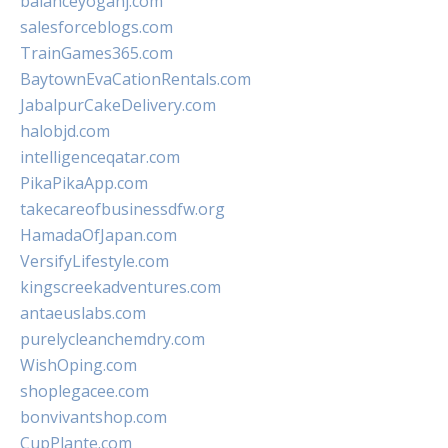
balanceyoganj.com
salesforceblogs.com
TrainGames365.com
BaytownEvaCationRentals.com
JabalpurCakeDelivery.com
halobjd.com
intelligenceqatar.com
PikaPikaApp.com
takecareofbusinessdfw.org
HamadaOfJapan.com
VersifyLifestyle.com
kingscreekadventures.com
antaeuslabs.com
purelycleanchemdry.com
WishOping.com
shoplegacee.com
bonvivantshop.com
CupPlante.com