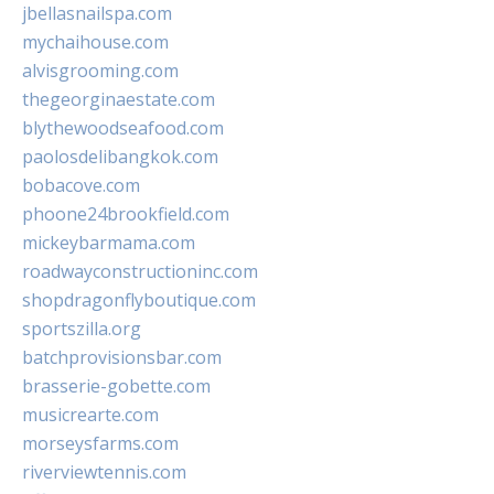
jbellasnailspa.com
mychaihouse.com
alvisgrooming.com
thegeorginaestate.com
blythewoodseafood.com
paolosdelibangkok.com
bobacove.com
phoone24brookfield.com
mickeybarmama.com
roadwayconstructioninc.com
shopdragonflyboutique.com
sportszilla.org
batchprovisionsbar.com
brasserie-gobette.com
musicrearte.com
morseysfarms.com
riverviewtennis.com