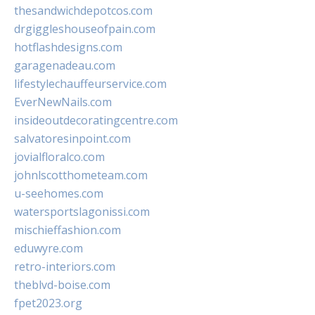
thesandwichdepotcos.com
drgiggleshouseofpain.com
hotflashdesigns.com
garagenadeau.com
lifestylechauffeurservice.com
EverNewNails.com
insideoutdecoratingcentre.com
salvatoresinpoint.com
jovialfloralco.com
johnlscotthometeam.com
u-seehomes.com
watersportslagonissi.com
mischieffashion.com
eduwyre.com
retro-interiors.com
theblvd-boise.com
fpet2023.org