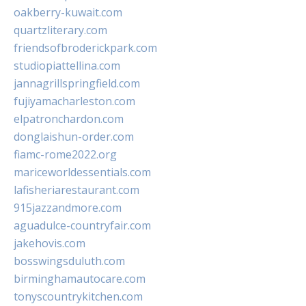
oakberry-kuwait.com
quartzliterary.com
friendsofbroderickpark.com
studiopiattellina.com
jannagrillspringfield.com
fujiyamacharleston.com
elpatronchardon.com
donglaishun-order.com
fiamc-rome2022.org
mariceworldessentials.com
lafisheriarestaurant.com
915jazzandmore.com
aguadulce-countryfair.com
jakehovis.com
bosswingsduluth.com
birminghamautocare.com
tonyscountrykitchen.com