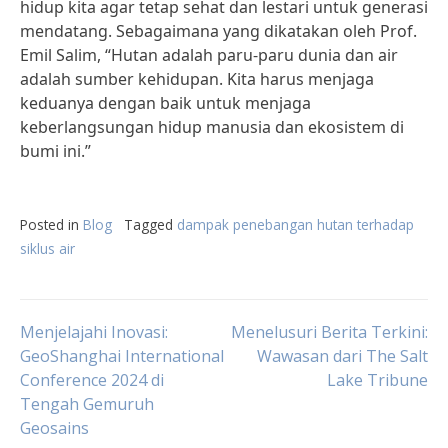
hidup kita agar tetap sehat dan lestari untuk generasi
mendatang. Sebagaimana yang dikatakan oleh Prof.
Emil Salim, “Hutan adalah paru-paru dunia dan air
adalah sumber kehidupan. Kita harus menjaga
keduanya dengan baik untuk menjaga
keberlangsungan hidup manusia dan ekosistem di
bumi ini.”
Posted in
Blog
Tagged
dampak penebangan hutan terhadap
siklus air
Post
Menjelajahi Inovasi:
Menelusuri Berita Terkini:
GeoShanghai International
Wawasan dari The Salt
Conference 2024 di
Lake Tribune
navigation
Tengah Gemuruh
Geosains