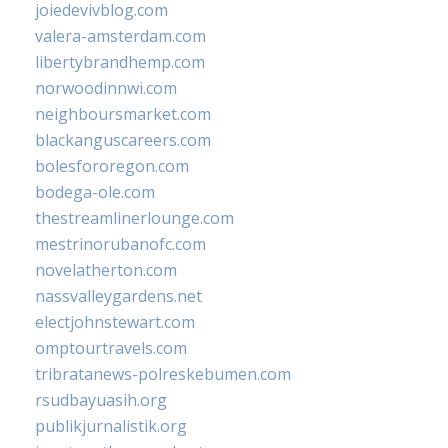
joiedevivblog.com
valera-amsterdam.com
libertybrandhemp.com
norwoodinnwi.com
neighboursmarket.com
blackanguscareers.com
bolesfororegon.com
bodega-ole.com
thestreamlinerlounge.com
mestrinorubanofc.com
novelatherton.com
nassvalleygardens.net
electjohnstewart.com
omptourtravels.com
tribratanews-polreskebumen.com
rsudbayuasih.org
publikjurnalistik.org