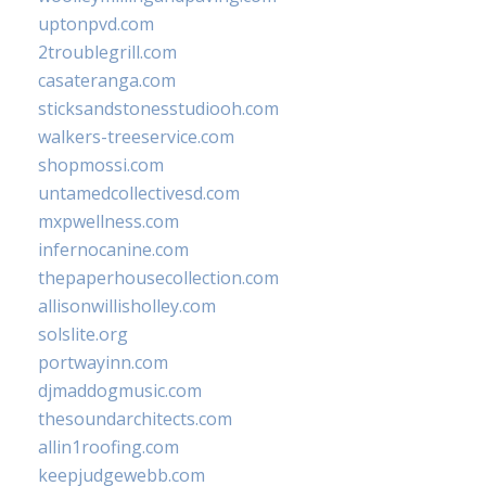
uptonpvd.com
2troublegrill.com
casateranga.com
sticksandstonesstudiooh.com
walkers-treeservice.com
shopmossi.com
untamedcollectivesd.com
mxpwellness.com
infernocanine.com
thepaperhousecollection.com
allisonwillisholley.com
solslite.org
portwayinn.com
djmaddogmusic.com
thesoundarchitects.com
allin1roofing.com
keepjudgewebb.com