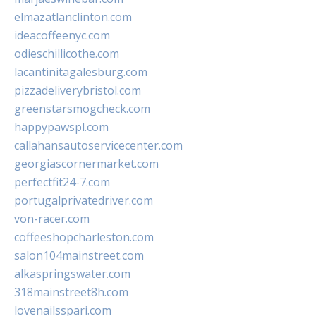
elmazatlanclinton.com
ideacoffeenyc.com
odieschillicothe.com
lacantinitagalesburg.com
pizzadeliverybristol.com
greenstarsmogcheck.com
happypawspl.com
callahansautoservicecenter.com
georgiascornermarket.com
perfectfit24-7.com
portugalprivatedriver.com
von-racer.com
coffeeshopcharleston.com
salon104mainstreet.com
alkaspringswater.com
318mainstreet8h.com
lovenailsspari.com