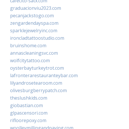
cafecito-satx.com
graduacionviu2023.com
pecanjackstogo.com
zengardendayspa.com
sparklejewelryinc.com
ironcladtattoostudio.com
bruinshome.com
annascleaningsvc.com
wolfcitytattoo.com
oysterbayturkeytrot.com
lafronterarestauranteybar.com
lilyandrosetearoom.com
olivesburgberrypatch.com
theslushkids.com
giobastian.com
glpascensori.com
rifloorepoxy.com
woolleymillingandpaving.com