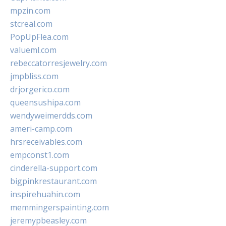
mpzin.com
stcreal.com
PopUpFlea.com
valueml.com
rebeccatorresjewelry.com
jmpbliss.com
drjorgerico.com
queensushipa.com
wendyweimerdds.com
ameri-camp.com
hrsreceivables.com
empconst1.com
cinderella-support.com
bigpinkrestaurant.com
inspirehuahin.com
memmingerspainting.com
jeremypbeasley.com