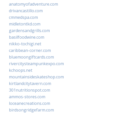
anatomyofadventure.com
drivancastillo.com
cmmedspa.com
midletontkd.com
gardensandgrills.com
basilfoodwine.com
nikko-tochigi.net
caribbean-corner.com
bluemoongiftcards.com
rivercitysteampunkexpo.com
kchoops.net
mountainsideskateshop.com
kirtlandcitytavern.com
301nutritionspot.com
ammos-stores.com
loceanecreations.com
birdsongridgefarm.com