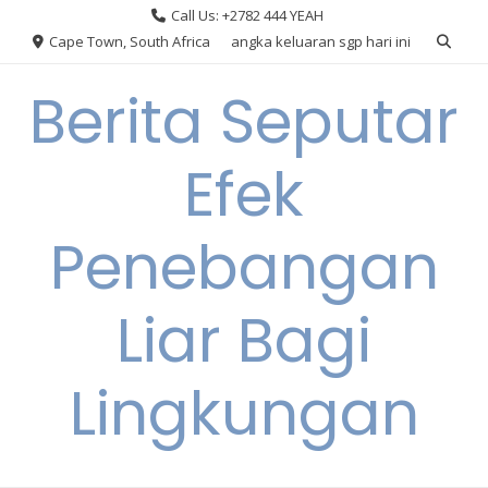
Skip
Call Us: +2782 444 YEAH
to
Cape Town, South Africa
angka keluaran sgp hari ini
content
Berita Seputar
Efek
Penebangan
Liar Bagi
Lingkungan