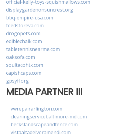
official-kelly-toys-squishmallows.com
displaygardenonsuncrest.org
bbq-empire-usa.com
feedstoreva.com
drogopets.com
ediblechalk.com
tabletennisnearme.com
oaksofa.com
soultacohtx.com
capishcaps.com
gpsyfl.org
MEDIA PARTNER III
vwrepairarlington.com
cleaningservicebaltimore-md.com
beckslandscapeandfence.com
vistaaltadelveramendi.com