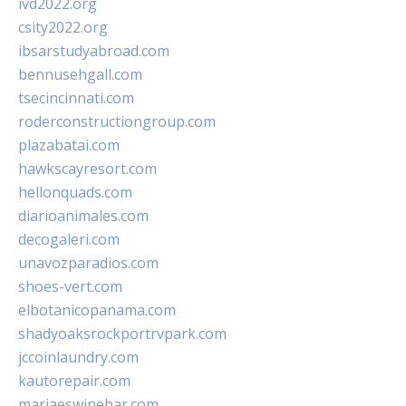
ivd2022.org
csity2022.org
ibsarstudyabroad.com
bennusehgall.com
tsecincinnati.com
roderconstructiongroup.com
plazabatai.com
hawkscayresort.com
hellonquads.com
diarioanimales.com
decogaleri.com
unavozparadios.com
shoes-vert.com
elbotanicopanama.com
shadyoaksrockportrvpark.com
jccoinlaundry.com
kautorepair.com
marjaeswinebar.com