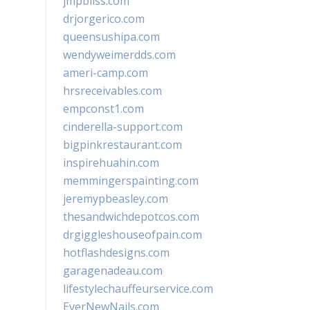
jmpbliss.com
drjorgerico.com
queensushipa.com
wendyweimerdds.com
ameri-camp.com
hrsreceivables.com
empconst1.com
cinderella-support.com
bigpinkrestaurant.com
inspirehuahin.com
memmingerspainting.com
jeremypbeasley.com
thesandwichdepotcos.com
drgiggleshouseofpain.com
hotflashdesigns.com
garagenadeau.com
lifestylechauffeurservice.com
EverNewNails.com