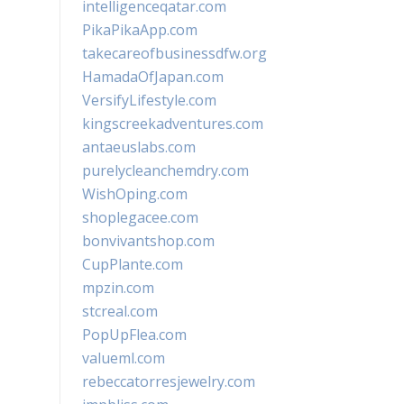
intelligenceqatar.com
PikaPikaApp.com
takecareofbusinessdfw.org
HamadaOfJapan.com
VersifyLifestyle.com
kingscreekadventures.com
antaeuslabs.com
purelycleanchemdry.com
WishOping.com
shoplegacee.com
bonvivantshop.com
CupPlante.com
mpzin.com
stcreal.com
PopUpFlea.com
valueml.com
rebeccatorresjewelry.com