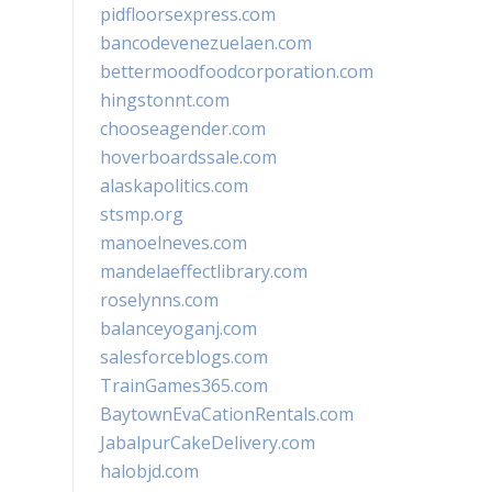
pidfloorsexpress.com
bancodevenezuelaen.com
bettermoodfoodcorporation.com
hingstonnt.com
chooseagender.com
hoverboardssale.com
alaskapolitics.com
stsmp.org
manoelneves.com
mandelaeffectlibrary.com
roselynns.com
balanceyoganj.com
salesforceblogs.com
TrainGames365.com
BaytownEvaCationRentals.com
JabalpurCakeDelivery.com
halobjd.com