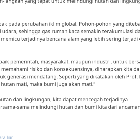
-langkah yang tepat untuk melindungi hutan dan lingkun
mpak pada perubahan iklim global. Pohon-pohon yang diteb
ri udara, sehingga gas rumah kaca semakin terakumulasi d
memicu terjadinya bencana alam yang lebih sering terjadi
 baik pemerintah, masyarakat, maupun industri, untuk ber
memahami risiko dan konsekuensinya, diharapkan kita da
k generasi mendatang. Seperti yang dikatakan oleh Prof. 
a hutan mati, maka bumi juga akan mati.”
tan dan lingkungan, kita dapat mencegah terjadinya
bersama-sama melindungi hutan dan bumi kita dari ancama
a liar