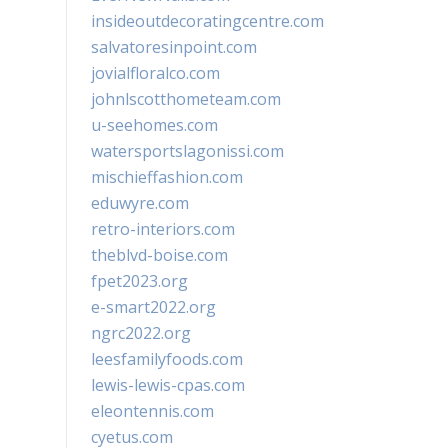
insideoutdecoratingcentre.com
salvatoresinpoint.com
jovialfloralco.com
johnlscotthometeam.com
u-seehomes.com
watersportslagonissi.com
mischieffashion.com
eduwyre.com
retro-interiors.com
theblvd-boise.com
fpet2023.org
e-smart2022.org
ngrc2022.org
leesfamilyfoods.com
lewis-lewis-cpas.com
eleontennis.com
cyetus.com