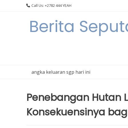
Skip
Call Us: +2782 444 YEAH
to
content
Berita Seput
angka keluaran sgp hari ini
Penebangan Hutan L
Konsekuensinya bag