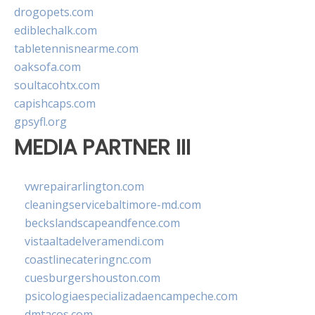
drogopets.com
ediblechalk.com
tabletennisnearme.com
oaksofa.com
soultacohtx.com
capishcaps.com
gpsyfl.org
MEDIA PARTNER III
vwrepairarlington.com
cleaningservicebaltimore-md.com
beckslandscapeandfence.com
vistaaltadelveramendi.com
coastlinecateringnc.com
cuesburgershouston.com
psicologiaespecializadaencampeche.com
dmtacos.com