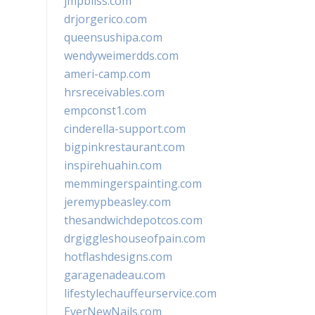
jmpbliss.com
drjorgerico.com
queensushipa.com
wendyweimerdds.com
ameri-camp.com
hrsreceivables.com
empconst1.com
cinderella-support.com
bigpinkrestaurant.com
inspirehuahin.com
memmingerspainting.com
jeremypbeasley.com
thesandwichdepotcos.com
drgiggleshouseofpain.com
hotflashdesigns.com
garagenadeau.com
lifestylechauffeurservice.com
EverNewNails.com