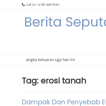
Skip
Call Us: +2782 444 YEAH
to
content
Berita Seput
angka keluaran sgp hari ini
Tag:
erosi tanah
Dampak Dan Penyebab Ero