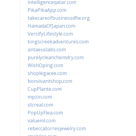
intelligenceqatar.com
PikaPikaApp.com
takecareofbusinessdfw.org
HamadaOfJapan.com
VersifyLifestyle.com
kingscreekadventures.com
antaeuslabs.com
purelycleanchemdry.com
WishOping.com
shoplegacee.com
bonvivantshop.com
CupPlante.com
mpzin.com
stcreal.com
PopUpFlea.com
valueml.com
rebeccatorresjewelry.com