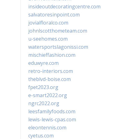
insideoutdecoratingcentre.com
salvatoresinpoint.com
jovialfloralco.com
johnlscotthometeam.com
u-seehomes.com
watersportslagonissi.com
mischieffashion.com
eduwyre.com
retro-interiors.com
theblvd-boise.com
fpet2023.org
e-smart2022.org
ngrc2022.org
leesfamilyfoods.com
lewis-lewis-cpas.com
eleontennis.com
cyetus.com