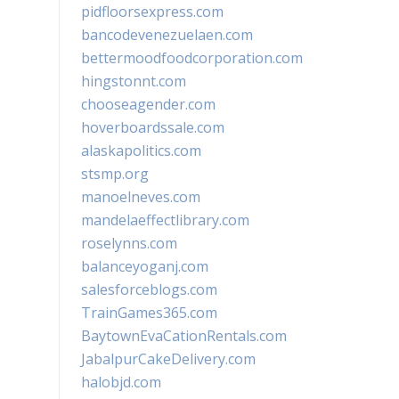
pidfloorsexpress.com
bancodevenezuelaen.com
bettermoodfoodcorporation.com
hingstonnt.com
chooseagender.com
hoverboardssale.com
alaskapolitics.com
stsmp.org
manoelneves.com
mandelaeffectlibrary.com
roselynns.com
balanceyoganj.com
salesforceblogs.com
TrainGames365.com
BaytownEvaCationRentals.com
JabalpurCakeDelivery.com
halobjd.com