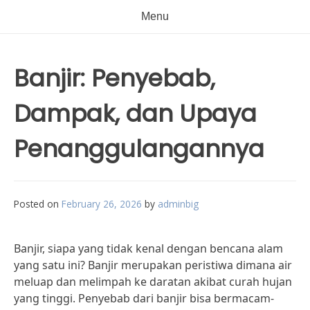
Menu
Banjir: Penyebab,
Dampak, dan Upaya
Penanggulangannya
Posted on
February 26, 2026
by
adminbig
Banjir, siapa yang tidak kenal dengan bencana alam
yang satu ini? Banjir merupakan peristiwa dimana air
meluap dan melimpah ke daratan akibat curah hujan
yang tinggi. Penyebab dari banjir bisa bermacam-