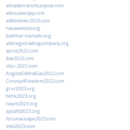
almadenranchsanjose.com
advocatevijay.com
adlibilimler2023.com
naswwebed.org
balithut-manado.org
alteregotradingcompany.org
aprce2022.com
ibie2022.com
sbcc-2022.com
AngolaOilAndGas2022.com
Convoy4Freedom2022.com
grur2023.org
hkhk2023.org
napm2023.org
apsdfd2023.org
forumausape2023.com
imkl2023.com