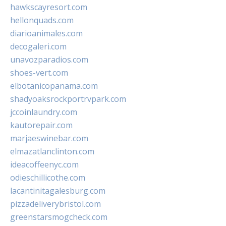
hawkscayresort.com
hellonquads.com
diarioanimales.com
decogaleri.com
unavozparadios.com
shoes-vert.com
elbotanicopanama.com
shadyoaksrockportrvpark.com
jccoinlaundry.com
kautorepair.com
marjaeswinebar.com
elmazatlanclinton.com
ideacoffeenyc.com
odieschillicothe.com
lacantinitagalesburg.com
pizzadeliverybristol.com
greenstarsmogcheck.com