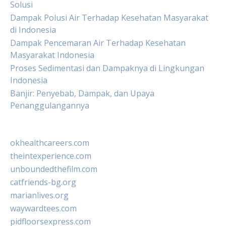
Solusi
Dampak Polusi Air Terhadap Kesehatan Masyarakat
di Indonesia
Dampak Pencemaran Air Terhadap Kesehatan
Masyarakat Indonesia
Proses Sedimentasi dan Dampaknya di Lingkungan
Indonesia
Banjir: Penyebab, Dampak, dan Upaya
Penanggulangannya
okhealthcareers.com
theintexperience.com
unboundedthefilm.com
catfriends-bg.org
marianlives.org
waywardtees.com
pidfloorsexpress.com