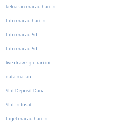
keluaran macau hari ini
toto macau hari ini
toto macau 5d
toto macau 5d
live draw sgp hari ini
data macau
Slot Deposit Dana
Slot Indosat
togel macau hari ini