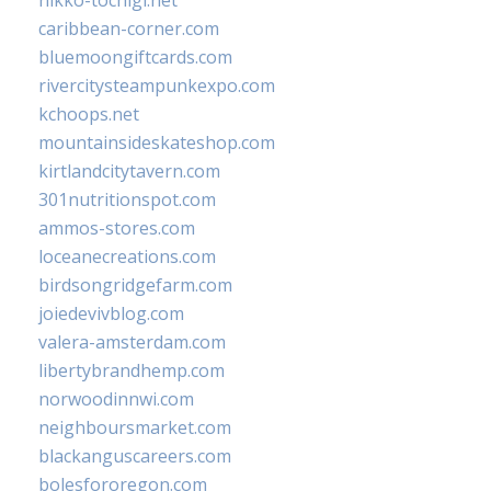
caribbean-corner.com
bluemoongiftcards.com
rivercitysteampunkexpo.com
kchoops.net
mountainsideskateshop.com
kirtlandcitytavern.com
301nutritionspot.com
ammos-stores.com
loceanecreations.com
birdsongridgefarm.com
joiedevivblog.com
valera-amsterdam.com
libertybrandhemp.com
norwoodinnwi.com
neighboursmarket.com
blackanguscareers.com
bolesfororegon.com