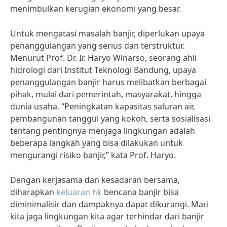
menimbulkan kerugian ekonomi yang besar.
Untuk mengatasi masalah banjir, diperlukan upaya
penanggulangan yang serius dan terstruktur.
Menurut Prof. Dr. Ir. Haryo Winarso, seorang ahli
hidrologi dari Institut Teknologi Bandung, upaya
penanggulangan banjir harus melibatkan berbagai
pihak, mulai dari pemerintah, masyarakat, hingga
dunia usaha. “Peningkatan kapasitas saluran air,
pembangunan tanggul yang kokoh, serta sosialisasi
tentang pentingnya menjaga lingkungan adalah
beberapa langkah yang bisa dilakukan untuk
mengurangi risiko banjir,” kata Prof. Haryo.
Dengan kerjasama dan kesadaran bersama,
diharapkan
keluaran hk
bencana banjir bisa
diminimalisir dan dampaknya dapat dikurangi. Mari
kita jaga lingkungan kita agar terhindar dari banjir