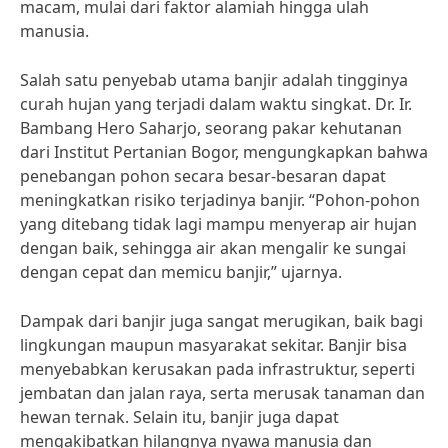
macam, mulai dari faktor alamiah hingga ulah
manusia.
Salah satu penyebab utama banjir adalah tingginya
curah hujan yang terjadi dalam waktu singkat. Dr. Ir.
Bambang Hero Saharjo, seorang pakar kehutanan
dari Institut Pertanian Bogor, mengungkapkan bahwa
penebangan pohon secara besar-besaran dapat
meningkatkan risiko terjadinya banjir. “Pohon-pohon
yang ditebang tidak lagi mampu menyerap air hujan
dengan baik, sehingga air akan mengalir ke sungai
dengan cepat dan memicu banjir,” ujarnya.
Dampak dari banjir juga sangat merugikan, baik bagi
lingkungan maupun masyarakat sekitar. Banjir bisa
menyebabkan kerusakan pada infrastruktur, seperti
jembatan dan jalan raya, serta merusak tanaman dan
hewan ternak. Selain itu, banjir juga dapat
mengakibatkan hilangnya nyawa manusia dan