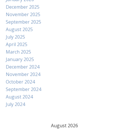
December 2025
November 2025
September 2025
August 2025
July 2025
April 2025
March 2025
January 2025
December 2024
November 2024
October 2024
September 2024
August 2024
July 2024
August 2026