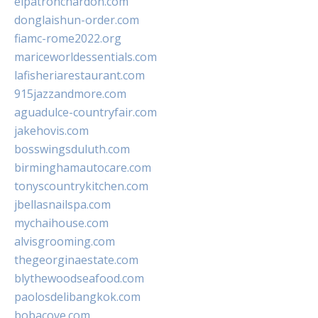
elpatronchardon.com
donglaishun-order.com
fiamc-rome2022.org
mariceworldessentials.com
lafisheriarestaurant.com
915jazzandmore.com
aguadulce-countryfair.com
jakehovis.com
bosswingsduluth.com
birminghamautocare.com
tonyscountrykitchen.com
jbellasnailspa.com
mychaihouse.com
alvisgrooming.com
thegeorginaestate.com
blythewoodseafood.com
paolosdelibangkok.com
bobacove.com