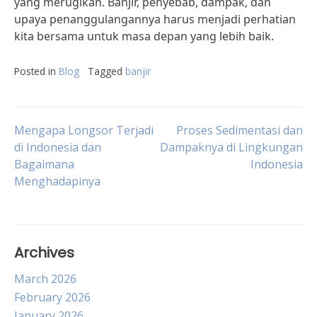
yang merugikan. Banjir, penyebab, dampak, dan
upaya penanggulangannya harus menjadi perhatian
kita bersama untuk masa depan yang lebih baik.
Posted in
Blog
Tagged
banjir
Post
Mengapa Longsor Terjadi
Proses Sedimentasi dan
di Indonesia dan
Dampaknya di Lingkungan
Bagaimana
Indonesia
navigation
Menghadapinya
Archives
March 2026
February 2026
January 2026