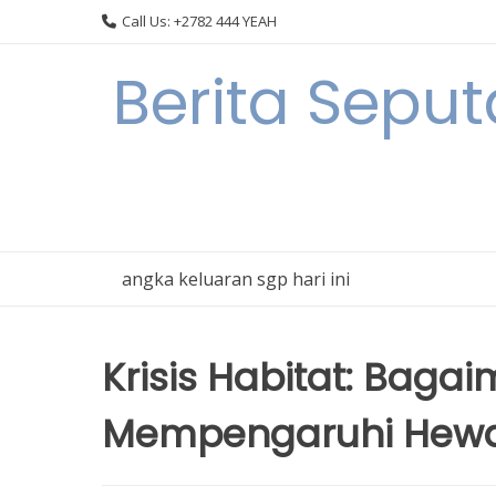
Skip
Call Us: +2782 444 YEAH
to
content
Berita Seput
angka keluaran sgp hari ini
Krisis Habitat: Bag
Mempengaruhi Hewa