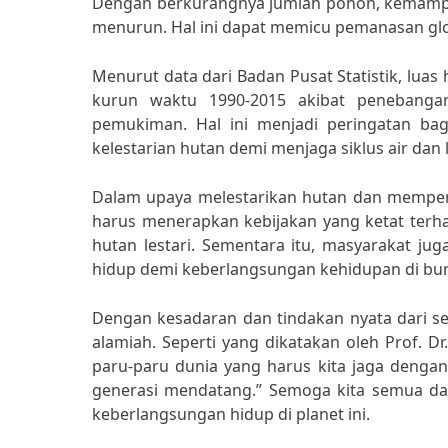
Dengan berkurangnya jumlah pohon, kemampu
menurun. Hal ini dapat memicu pemanasan gl
Menurut data dari Badan Pusat Statistik, luas
kurun waktu 1990-2015 akibat penebanga
pemukiman. Hal ini menjadi peringatan ba
kelestarian hutan demi menjaga siklus air dan
Dalam upaya melestarikan hutan dan memperba
harus menerapkan kebijakan yang ketat te
hutan lestari. Sementara itu, masyarakat j
hidup demi keberlangsungan kehidupan di bumi
Dengan kesadaran dan tindakan nyata dari sem
alamiah. Seperti yang dikatakan oleh Prof. D
paru-paru dunia yang harus kita jaga dengan 
generasi mendatang.” Semoga kita semua da
keberlangsungan hidup di planet ini.