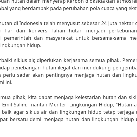
an hutan dalam menyerap karbon dioksida dari atmosfer
obal yang berdampak pada perubahan pola cuaca yang eks
 hutan di Indonesia telah menyusut sebesar 24 juta hektar
n liar dan konversi lahan hutan menjadi perkebuna
gi pemerintah dan masyarakat untuk bersama-sama me
 lingkungan hidup.
iki siklus air, diperlukan kerjasama semua pihak. Pemer
rhadap penebangan hutan ilegal dan mendukung pengemb
uga perlu sadar akan pentingnya menjaga hutan dan lingk
 ini.
ua pihak, kita dapat menjaga kelestarian hutan dan sikl
r. Emil Salim, mantan Menteri Lingkungan Hidup, “Hutan 
baik agar siklus air dan lingkungan hidup tetap terjaga
pat bersatu demi menjaga hutan dan lingkungan hidup 