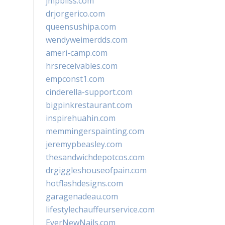
jmpbliss.com
drjorgerico.com
queensushipa.com
wendyweimerdds.com
ameri-camp.com
hrsreceivables.com
empconst1.com
cinderella-support.com
bigpinkrestaurant.com
inspirehuahin.com
memmingerspainting.com
jeremypbeasley.com
thesandwichdepotcos.com
drgiggleshouseofpain.com
hotflashdesigns.com
garagenadeau.com
lifestylechauffeurservice.com
EverNewNails.com