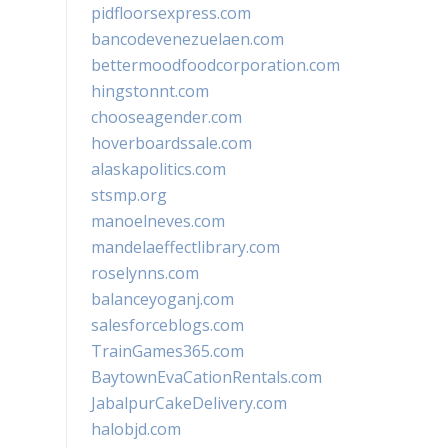
pidfloorsexpress.com
bancodevenezuelaen.com
bettermoodfoodcorporation.com
hingstonnt.com
chooseagender.com
hoverboardssale.com
alaskapolitics.com
stsmp.org
manoelneves.com
mandelaeffectlibrary.com
roselynns.com
balanceyoganj.com
salesforceblogs.com
TrainGames365.com
BaytownEvaCationRentals.com
JabalpurCakeDelivery.com
halobjd.com