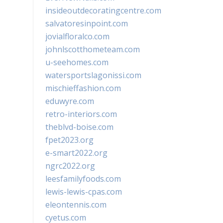
insideoutdecoratingcentre.com
salvatoresinpoint.com
jovialfloralco.com
johnlscotthometeam.com
u-seehomes.com
watersportslagonissi.com
mischieffashion.com
eduwyre.com
retro-interiors.com
theblvd-boise.com
fpet2023.org
e-smart2022.org
ngrc2022.org
leesfamilyfoods.com
lewis-lewis-cpas.com
eleontennis.com
cyetus.com