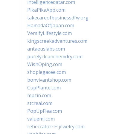
intelligenceqatar.com
PikaPikaApp.com
takecareofbusinessdfw.org
HamadaOfJapan.com
VersifyLifestyle.com
kingscreekadventures.com
antaeuslabs.com
purelycleanchemdry.com
WishOping.com
shoplegacee.com
bonvivantshop.com
CupPlante.com
mpzin.com
stcreal.com
PopUpFlea.com
valueml.com
rebeccatorresjewelry.com