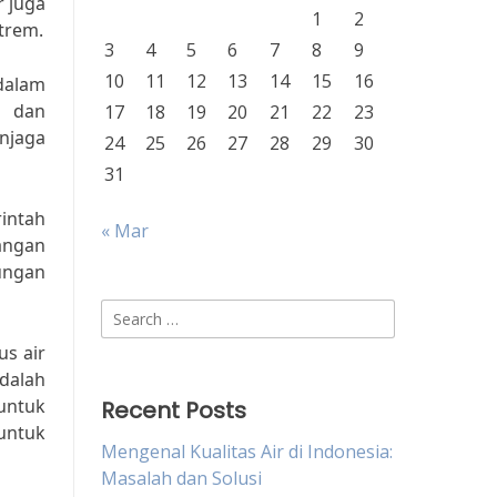
 juga
1
2
trem.
3
4
5
6
7
8
9
10
11
12
13
14
15
16
 dalam
n dan
17
18
19
20
21
22
23
njaga
24
25
26
27
28
29
30
31
intah
« Mar
angan
ungan
Search
for:
us air
adalah
 untuk
Recent Posts
untuk
Mengenal Kualitas Air di Indonesia:
Masalah dan Solusi