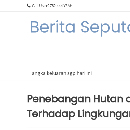
Skip
Call Us: +2782 444 YEAH
to
content
Berita Seput
angka keluaran sgp hari ini
Penebangan Hutan d
Terhadap Lingkunga