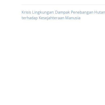
Post
Krisis Lingkungan: Dampak Penebangan Huta
terhadap Kesejahteraan Manusia
navigation