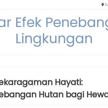
Ca
ar Efek Peneban
Lingkungan
ekaragaman Hayati:
nebangan Hutan bagi Hew