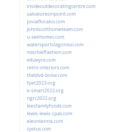
insideoutdecoratingcentre.com
salvatoresinpoint.com
jovialfloralco.com
johnlscotthometeam.com
u-seehomes.com
watersportslagonissi.com
mischieffashion.com
eduwyre.com
retro-interiors.com
theblvd-boise.com
fpet2023.org
e-smart2022.org
ngrc2022.org
leesfamilyfoods.com
lewis-lewis-cpas.com
eleontennis.com
cyetus.com