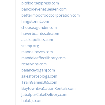
pidfloorsexpress.com
bancodevenezuelaen.com
bettermoodfoodcorporation.com
hingstonnt.com
chooseagender.com
hoverboardssale.com
alaskapolitics.com
stsmp.org
manoelneves.com
mandelaeffectlibrary.com
roselynns.com
balanceyoganj.com
salesforceblogs.com
TrainGames365.com
BaytownEvaCationRentals.com
JabalpurCakeDelivery.com
halobjd.com