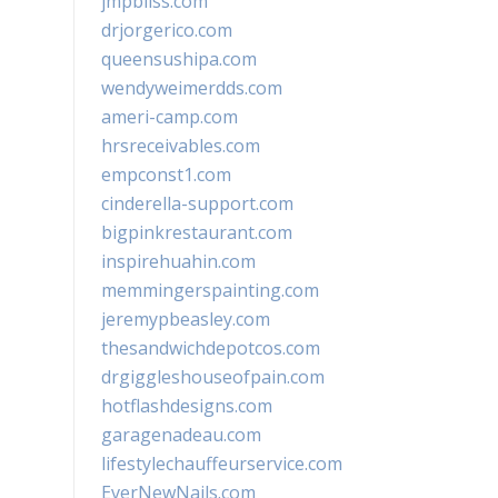
jmpbliss.com
drjorgerico.com
queensushipa.com
wendyweimerdds.com
ameri-camp.com
hrsreceivables.com
empconst1.com
cinderella-support.com
bigpinkrestaurant.com
inspirehuahin.com
memmingerspainting.com
jeremypbeasley.com
thesandwichdepotcos.com
drgiggleshouseofpain.com
hotflashdesigns.com
garagenadeau.com
lifestylechauffeurservice.com
EverNewNails.com