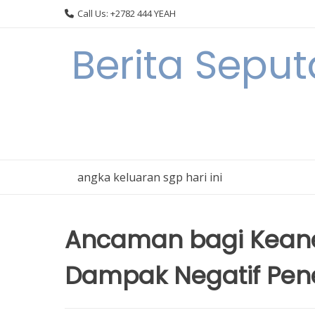
Skip
Call Us: +2782 444 YEAH
to
content
Berita Seput
angka keluaran sgp hari ini
Ancaman bagi Kean
Dampak Negatif Pe