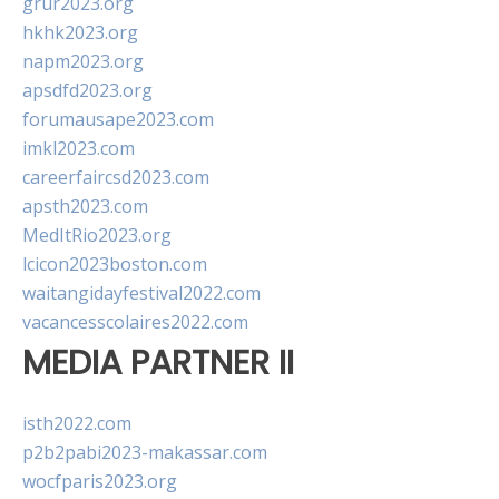
grur2023.org
hkhk2023.org
napm2023.org
apsdfd2023.org
forumausape2023.com
imkl2023.com
careerfaircsd2023.com
apsth2023.com
MedItRio2023.org
lcicon2023boston.com
waitangidayfestival2022.com
vacancesscolaires2022.com
MEDIA PARTNER II
isth2022.com
p2b2pabi2023-makassar.com
wocfparis2023.org