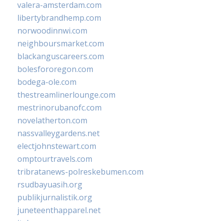
valera-amsterdam.com
libertybrandhemp.com
norwoodinnwi.com
neighboursmarket.com
blackanguscareers.com
bolesfororegon.com
bodega-ole.com
thestreamlinerlounge.com
mestrinorubanofc.com
novelatherton.com
nassvalleygardens.net
electjohnstewart.com
omptourtravels.com
tribratanews-polreskebumen.com
rsudbayuasih.org
publikjurnalistik.org
juneteenthapparel.net