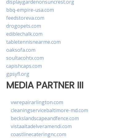
displaygardenonsuncrest.org
bbq-empire-usa.com
feedstoreva.com
drogopets.com
ediblechalk.com
tabletennisnearme.com
oaksofa.com
soultacohtx.com
capishcaps.com
gpsyfl.org
MEDIA PARTNER III
vwrepairarlington.com
cleaningservicebaltimore-md.com
beckslandscapeandfence.com
vistaaltadelveramendi.com
coastlinecateringnc.com