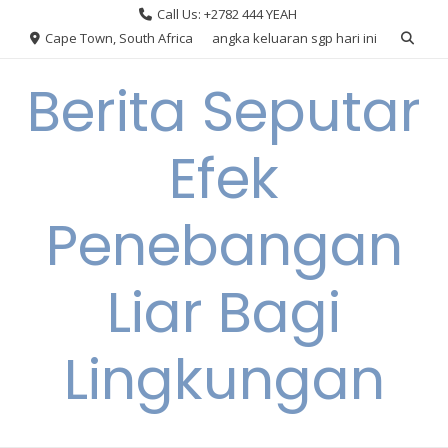
Skip
Call Us: +2782 444 YEAH
to
Cape Town, South Africa
angka keluaran sgp hari ini
content
Berita Seputar
Efek
Penebangan
Liar Bagi
Lingkungan