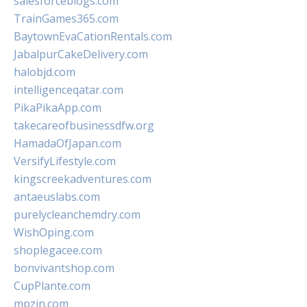
salesforceblogs.com
TrainGames365.com
BaytownEvaCationRentals.com
JabalpurCakeDelivery.com
halobjd.com
intelligenceqatar.com
PikaPikaApp.com
takecareofbusinessdfw.org
HamadaOfJapan.com
VersifyLifestyle.com
kingscreekadventures.com
antaeuslabs.com
purelycleanchemdry.com
WishOping.com
shoplegacee.com
bonvivantshop.com
CupPlante.com
mpzin.com