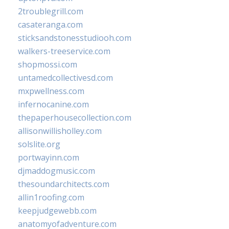
2troublegrill.com
casateranga.com
sticksandstonesstudiooh.com
walkers-treeservice.com
shopmossi.com
untamedcollectivesd.com
mxpwellness.com
infernocanine.com
thepaperhousecollection.com
allisonwillisholley.com
solslite.org
portwayinn.com
djmaddogmusic.com
thesoundarchitects.com
allin1roofing.com
keepjudgewebb.com
anatomyofadventure.com