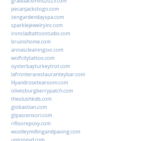
graduacionviu2023.com
pecanjackstogo.com
zengardendayspa.com
sparklejewelryinc.com
ironcladtattoostudio.com
bruinshome.com
annascleaningsvc.com
wolfcitytattoo.com
oysterbayturkeytrot.com
lafronterarestauranteybar.com
lilyandrosetearoom.com
olivesburgberrypatch.com
theslushkids.com
giobastian.com
glpascensori.com
rifloorepoxy.com
woolleymillingandpaving.com
uptonpvd.com