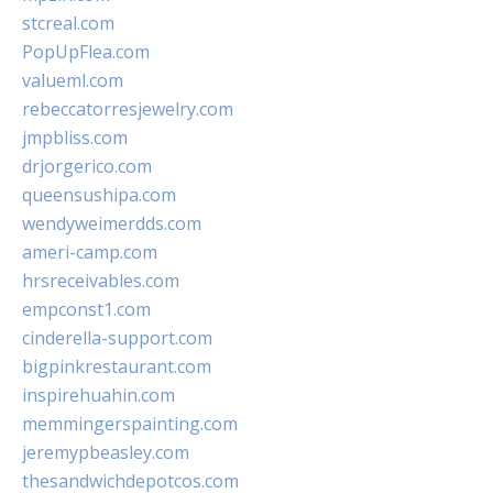
stcreal.com
PopUpFlea.com
valueml.com
rebeccatorresjewelry.com
jmpbliss.com
drjorgerico.com
queensushipa.com
wendyweimerdds.com
ameri-camp.com
hrsreceivables.com
empconst1.com
cinderella-support.com
bigpinkrestaurant.com
inspirehuahin.com
memmingerspainting.com
jeremypbeasley.com
thesandwichdepotcos.com