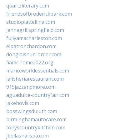
quartzliterary.com
friendsofbroderickpark.com
studiopiattellina.com
jannagrillspringfield.com
fujiyamacharleston.com
elpatronchardon.com
donglaishun-order.com
fiamc-rome2022.org
mariceworldessentials.com
lafisheriarestaurant.com
915jazzandmore.com
aguadulce-countryfair.com
jakehovis.com
bosswingsduluth.com
birminghamautocare.com
tonyscountrykitchen.com
jbellasnailspa.com