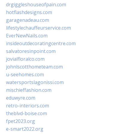
drgiggleshouseofpain.com
hotflashdesigns.com
garagenadeau.com
lifestylechauffeurservice.com
EverNewNails.com
insideoutdecoratingcentre.com
salvatoresinpoint.com
jovialfloralco.com
johnlscotthometeam.com
u-seehomes.com
watersportslagonissi.com
mischieffashion.com
eduwyre.com
retro-interiors.com
theblvd-boise.com
fpet2023.org
e-smart2022.org