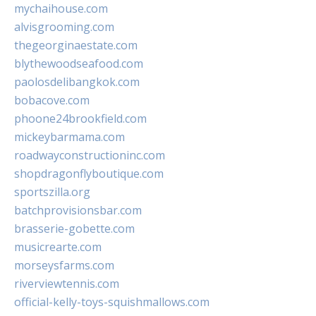
mychaihouse.com
alvisgrooming.com
thegeorginaestate.com
blythewoodseafood.com
paolosdelibangkok.com
bobacove.com
phoone24brookfield.com
mickeybarmama.com
roadwayconstructioninc.com
shopdragonflyboutique.com
sportszilla.org
batchprovisionsbar.com
brasserie-gobette.com
musicrearte.com
morseysfarms.com
riverviewtennis.com
official-kelly-toys-squishmallows.com