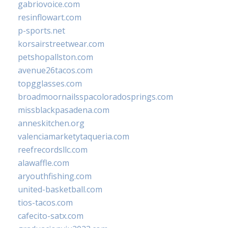
gabriovoice.com
resinflowart.com
p-sports.net
korsairstreetwear.com
petshopallston.com
avenue26tacos.com
topgglasses.com
broadmoornailsspacoloradosprings.com
missblackpasadena.com
anneskitchen.org
valenciamarketytaqueria.com
reefrecordsllc.com
alawaffle.com
aryouthfishing.com
united-basketball.com
tios-tacos.com
cafecito-satx.com