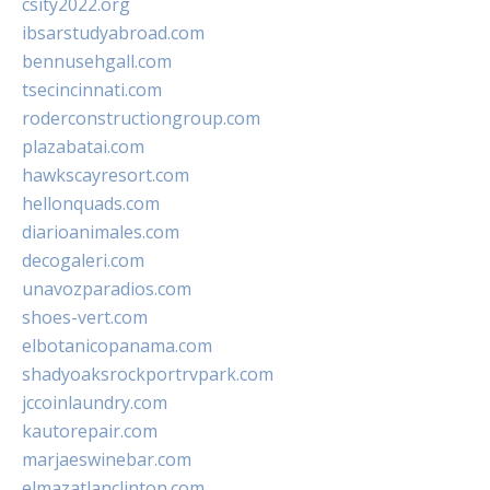
csity2022.org
ibsarstudyabroad.com
bennusehgall.com
tsecincinnati.com
roderconstructiongroup.com
plazabatai.com
hawkscayresort.com
hellonquads.com
diarioanimales.com
decogaleri.com
unavozparadios.com
shoes-vert.com
elbotanicopanama.com
shadyoaksrockportrvpark.com
jccoinlaundry.com
kautorepair.com
marjaeswinebar.com
elmazatlanclinton.com