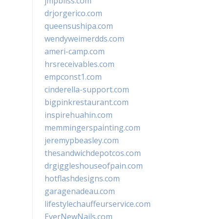
jmpbliss.com
drjorgerico.com
queensushipa.com
wendyweimerdds.com
ameri-camp.com
hrsreceivables.com
empconst1.com
cinderella-support.com
bigpinkrestaurant.com
inspirehuahin.com
memmingerspainting.com
jeremypbeasley.com
thesandwichdepotcos.com
drgiggleshouseofpain.com
hotflashdesigns.com
garagenadeau.com
lifestylechauffeurservice.com
EverNewNails.com