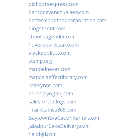
pidfloorsexpress.com
bancodevenezuelaen.com
bettermoodfoodcorporation.com
hingstonnt.com
chooseagender.com
hoverboardssale.com
alaskapolitics.com
stsmp.org
manoelneves.com
mandelaeffectlibrary.com
roselynns.com
balanceyoganj.com
salesforceblogs.com
TrainGames365.com
BaytownEvaCationRentals.com
JabalpurCakeDelivery.com
halobjd.com