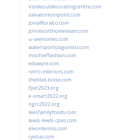
insideoutdecoratingcentre.com
salvatoresinpoint.com
jovialfloralco.com
johnlscotthometeam.com
u-seehomes.com
watersportslagonissi.com
mischieffashion.com
eduwyre.com
retro-interiors.com
theblvd-boise.com
fpet2023.org
e-smart2022.org
ngrc2022.org
leesfamilyfoods.com
lewis-lewis-cpas.com
eleontennis.com
cyetus.com