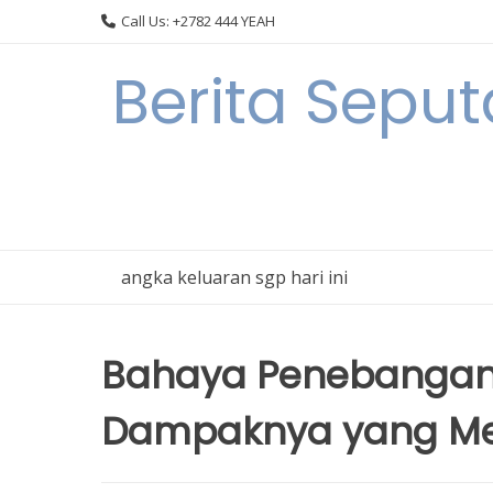
Skip
Call Us: +2782 444 YEAH
to
content
Berita Seput
angka keluaran sgp hari ini
Bahaya Penebangan H
Dampaknya yang Me