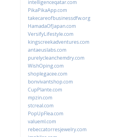
intelligenceqatar.com
PikaPikaApp.com
takecareofbusinessdfw.org
HamadaOfJapan.com
VersifyLifestyle.com
kingscreekadventures.com
antaeuslabs.com
purelycleanchemdry.com
WishOping.com
shoplegacee.com
bonvivantshop.com
CupPlante.com
mpzin.com
stcreal.com
PopUpFlea.com
valueml.com
rebeccatorresjewelry.com