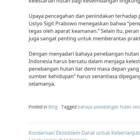
kelestarian hutan bagi keseimbangan lingkung
Upaya pencegahan dan penindakan terhadap pen
Listyo Sigit Prabowo menegaskan bahwa “peneb
tegas oleh aparat keamanan.” Selain itu, pera
juga sangat penting untuk memberantas prakti
Dengan menyadari bahaya penebangan hutan l
Indonesia harus bersatu dalam menjaga keles
penebangan hutan liar demi masa depan yang 
sumber kehidupan” harus senantiasa dipegang
selamanya.
Posted in
Blog
Tagged
bahaya penebangan hutan secar
Post
Konservasi Ekosistem Darat untuk Keberlanjut