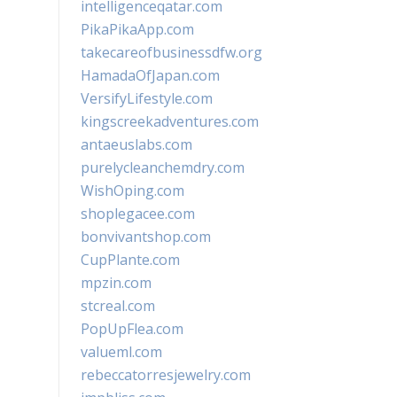
intelligenceqatar.com
PikaPikaApp.com
takecareofbusinessdfw.org
HamadaOfJapan.com
VersifyLifestyle.com
kingscreekadventures.com
antaeuslabs.com
purelycleanchemdry.com
WishOping.com
shoplegacee.com
bonvivantshop.com
CupPlante.com
mpzin.com
stcreal.com
PopUpFlea.com
valueml.com
rebeccatorresjewelry.com