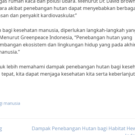
as rumah kaca dan polusi udara. Menurut Dr. David Brown
udara akibat penebangan hutan dapat menyebabkan berbaga
an dan penyakit kardiovaskular.”
agi kesehatan manusia, diperlukan langkah-langkah yan
. Menurut Greenpeace Indonesia, “Penebangan hutan yang
mbangan ekosistem dan lingkungan hidup yang pada akhi
manusia.”
ntuk lebih memahami dampak penebangan hutan bagi kese
tepat, kita dapat menjaga kesehatan kita serta keberlanju
gi manusia
g
Dampak Penebangan Hutan bagi Habitat Hew