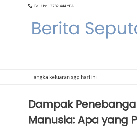
Skip
Call Us: +2782 444 YEAH
to
content
Berita Seput
angka keluaran sgp hari ini
Dampak Penebangan
Manusia: Apa yang P