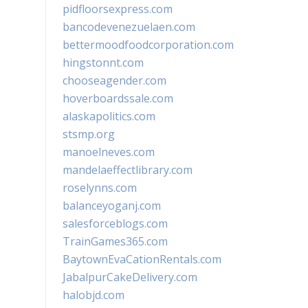
pidfloorsexpress.com
bancodevenezuelaen.com
bettermoodfoodcorporation.com
hingstonnt.com
chooseagender.com
hoverboardssale.com
alaskapolitics.com
stsmp.org
manoelneves.com
mandelaeffectlibrary.com
roselynns.com
balanceyoganj.com
salesforceblogs.com
TrainGames365.com
BaytownEvaCationRentals.com
JabalpurCakeDelivery.com
halobjd.com