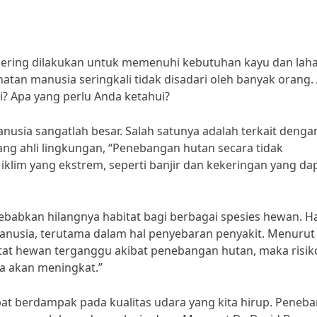
sering dilakukan untuk memenuhi kebutuhan kayu dan laha
an manusia seringkali tidak disadari oleh banyak orang.
? Apa yang perlu Anda ketahui?
sia sangatlah besar. Salah satunya adalah terkait denga
ang ahli lingkungan, “Penebangan hutan secara tidak
lim yang ekstrem, seperti banjir dan kekeringan yang da
babkan hilangnya habitat bagi berbagai spesies hewan. Hal
usia, terutama dalam hal penyebaran penyakit. Menurut 
abitat hewan terganggu akibat penebangan hutan, maka risik
a akan meningkat.”
at berdampak pada kualitas udara yang kita hirup. Peneb