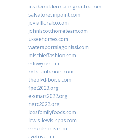
insideoutdecoratingcentre.com
salvatoresinpoint.com
jovialfloralco.com
johnlscotthometeam.com
u-seehomes.com
watersportslagonissi.com
mischieffashion.com
eduwyre.com
retro-interiors.com
theblvd-boise.com
fpet2023.org
e-smart2022.org
ngrc2022.org
leesfamilyfoods.com
lewis-lewis-cpas.com
eleontennis.com
cyetus.com