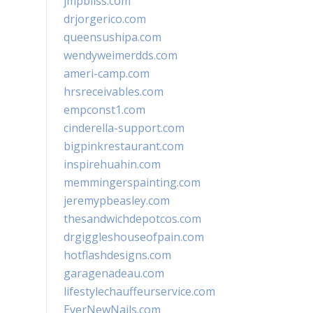
jmpbliss.com
drjorgerico.com
queensushipa.com
wendyweimerdds.com
ameri-camp.com
hrsreceivables.com
empconst1.com
cinderella-support.com
bigpinkrestaurant.com
inspirehuahin.com
memmingerspainting.com
jeremypbeasley.com
thesandwichdepotcos.com
drgiggleshouseofpain.com
hotflashdesigns.com
garagenadeau.com
lifestylechauffeurservice.com
EverNewNails.com