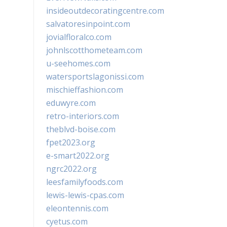
insideoutdecoratingcentre.com
salvatoresinpoint.com
jovialfloralco.com
johnlscotthometeam.com
u-seehomes.com
watersportslagonissi.com
mischieffashion.com
eduwyre.com
retro-interiors.com
theblvd-boise.com
fpet2023.org
e-smart2022.org
ngrc2022.org
leesfamilyfoods.com
lewis-lewis-cpas.com
eleontennis.com
cyetus.com