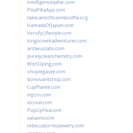
intelligenceqatar.com
PikaPikaApp.com
takecareofbusinessdfw.org
HamadaOfJapan.com
VersifyLifestyle.com
kingscreekadventures.com
antaeuslabs.com
purelycleanchemdry.com
WishOping.com
shoplegacee.com
bonvivantshop.com
CupPlante.com
mpzin.com
stcreal.com
PopUpFlea.com
valueml.com
rebeccatorresjewelry.com