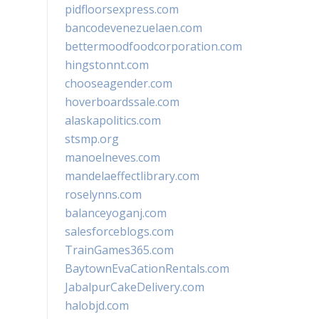
pidfloorsexpress.com
bancodevenezuelaen.com
bettermoodfoodcorporation.com
hingstonnt.com
chooseagender.com
hoverboardssale.com
alaskapolitics.com
stsmp.org
manoelneves.com
mandelaeffectlibrary.com
roselynns.com
balanceyoganj.com
salesforceblogs.com
TrainGames365.com
BaytownEvaCationRentals.com
JabalpurCakeDelivery.com
halobjd.com