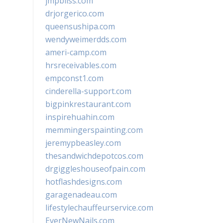
jmpbliss.com
drjorgerico.com
queensushipa.com
wendyweimerdds.com
ameri-camp.com
hrsreceivables.com
empconst1.com
cinderella-support.com
bigpinkrestaurant.com
inspirehuahin.com
memmingerspainting.com
jeremypbeasley.com
thesandwichdepotcos.com
drgiggleshouseofpain.com
hotflashdesigns.com
garagenadeau.com
lifestylechauffeurservice.com
EverNewNails.com