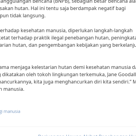
enanggulangan Bencana (BNPB), sebagian besar bencana al
sakan hutan. Hal ini tentu saja berdampak negatif bagi
pun tidak langsung.
rhadap kesehatan manusia, diperlukan langkah-langkah
etat terhadap praktik ilegal penebangan hutan, peningkat
arian hutan, dan pengembangan kebijakan yang berkelanj
sama menjaga kelestarian hutan demi kesehatan manusia d
g dikatakan oleh tokoh lingkungan terkemuka, Jane Goodall
ancurkannya, kita juga menghancurkan diri kita sendiri.” 
n manusia.
gi manusia