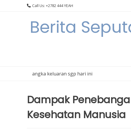
Skip
Call Us: +2782 444 YEAH
to
content
Berita Seput
angka keluaran sgp hari ini
Dampak Penebangan
Kesehatan Manusia