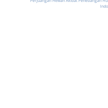
Perjuangan Hewan Akibat Penebangan Hut
Indo