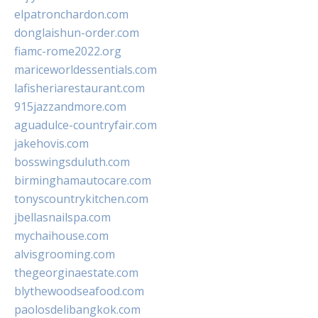
elpatronchardon.com
donglaishun-order.com
fiamc-rome2022.org
mariceworldessentials.com
lafisheriarestaurant.com
915jazzandmore.com
aguadulce-countryfair.com
jakehovis.com
bosswingsduluth.com
birminghamautocare.com
tonyscountrykitchen.com
jbellasnailspa.com
mychaihouse.com
alvisgrooming.com
thegeorginaestate.com
blythewoodseafood.com
paolosdelibangkok.com