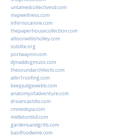
untamedcollectivesd.com
mxpwellness.com
infernocanine.com
thepaperhousecollection.com
allisonwillisholley.com
solslite.org
portwayinn.com
djmaddogmusic.com
thesoundarchitects.com
allin1roofing.com
keepjudgewebb.com
anatomyofadventure.com
drivancastillo.com
cmmedspa.com
midletontkd.com
gardensandgrills.com
basilfoodwine.com