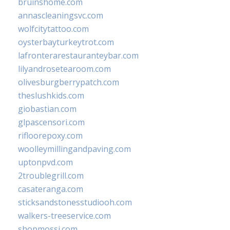
bruinshome.com
annascleaningsvc.com
wolfcitytattoo.com
oysterbayturkeytrot.com
lafronterarestauranteybar.com
lilyandrosetearoom.com
olivesburgberrypatch.com
theslushkids.com
giobastian.com
glpascensori.com
rifloorepoxy.com
woolleymillingandpaving.com
uptonpvd.com
2troublegrill.com
casateranga.com
sticksandstonesstudiooh.com
walkers-treeservice.com
shopmossi.com