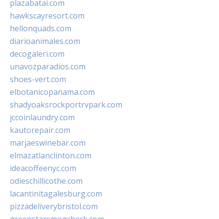
plazabatai.com
hawkscayresort.com
hellonquads.com
diarioanimales.com
decogaleri.com
unavozparadios.com
shoes-vert.com
elbotanicopanama.com
shadyoaksrockportrvpark.com
jccoinlaundry.com
kautorepair.com
marjaeswinebar.com
elmazatlanclinton.com
ideacoffeenyc.com
odieschillicothe.com
lacantinitagalesburg.com
pizzadeliverybristol.com