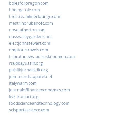
bolesfororegon.com
bodega-ole.com
thestreamlinerlounge.com
mestrinorubanofc.com
novelatherton.com
nassvalleygardens.net
electjohnstewart.com
omptourtravels.com
tribratanews-polreskebumen.com
rsudbayuasih.org
publikjurnalistik.org
juneteenthapparel.net
italywarm.com
journaloffinanceeconomics.com
kvk-kumari.org
foodscienceandtechnology.com
scisportsscience.com