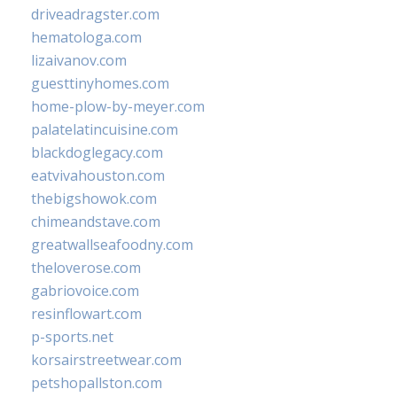
driveadragster.com
hematologa.com
lizaivanov.com
guesttinyhomes.com
home-plow-by-meyer.com
palatelatincuisine.com
blackdoglegacy.com
eatvivahouston.com
thebigshowok.com
chimeandstave.com
greatwallseafoodny.com
theloverose.com
gabriovoice.com
resinflowart.com
p-sports.net
korsairstreetwear.com
petshopallston.com