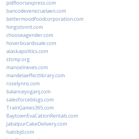
pidfloorsexpress.com
bancodevenezuelaen.com
bettermoodfoodcorporation.com
hingstonnt.com
chooseagender.com
hoverboardssale.com
alaskapolitics.com
stsmp.org
manoelneves.com
mandelaeffectlibrary.com
roselynns.com
balanceyoganj.com
salesforceblogs.com
TrainGames365.com
BaytownEvaCationRentals.com
JabalpurCakeDelivery.com
halobjd.com