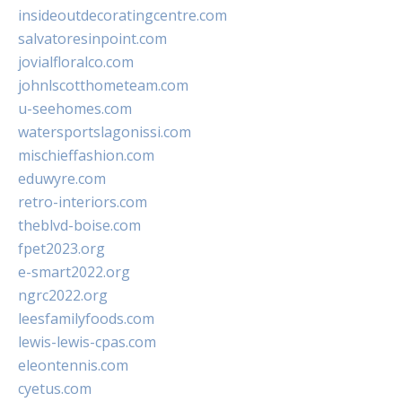
insideoutdecoratingcentre.com
salvatoresinpoint.com
jovialfloralco.com
johnlscotthometeam.com
u-seehomes.com
watersportslagonissi.com
mischieffashion.com
eduwyre.com
retro-interiors.com
theblvd-boise.com
fpet2023.org
e-smart2022.org
ngrc2022.org
leesfamilyfoods.com
lewis-lewis-cpas.com
eleontennis.com
cyetus.com