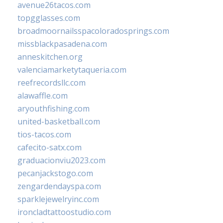
avenue26tacos.com
topgglasses.com
broadmoornailsspacoloradosprings.com
missblackpasadena.com
anneskitchen.org
valenciamarketytaqueria.com
reefrecordsllc.com
alawaffle.com
aryouthfishing.com
united-basketball.com
tios-tacos.com
cafecito-satx.com
graduacionviu2023.com
pecanjackstogo.com
zengardendayspa.com
sparklejewelryinc.com
ironcladtattoostudio.com