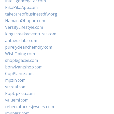
intelligenceqatar.com
PikaPikaApp.com
takecareofbusinessdfw.org
HamadaOfJapan.com
VersifyLifestyle.com
kingscreekadventures.com
antaeuslabs.com
purelycleanchemdry.com
WishOping.com
shoplegacee.com
bonvivantshop.com
CupPlante.com
mpzin.com
stcreal.com
PopUpFlea.com
valueml.com
rebeccatorresjewelry.com
jmpbliss.com