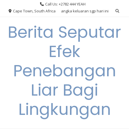
Skip
Call Us: +2782 444 YEAH
to
Cape Town, South Africa
angka keluaran sgp hari ini
content
Berita Seputar
Efek
Penebangan
Liar Bagi
Lingkungan