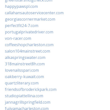
greenstarsmogcheck.com
happypawspl.com
callahansautoservicecenter.com
georgiascornermarket.com
perfectfit24-7.com
portugalprivatedriver.com
von-racer.com
coffeeshopcharleston.com
salon104mainstreet.com
alkaspringswater.com
318mainstreet8h.com
lovenailsspari.com
oakberry-kuwait.com
quartzliterary.com
friendsofbroderickpark.com
studiopiattellina.com
jannagrillspringfield.com
fujiyamacharleston.com