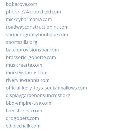
bobacove.com
phoone24brookfield.com
mickeybarmama.com
roadwayconstructioninc.com
shopdragonflyboutique.com
sportszilla.org
batchprovisionsbar.com
brasserie-gobette.com
musicrearte.com
morseysfarms.com
riverviewtennis.com
official-kelly-toys-squishmallows.com
displaygardenonsuncrest.org
bbq-empire-usa.com
feedstoreva.com
drogopets.com
ediblechalk.com