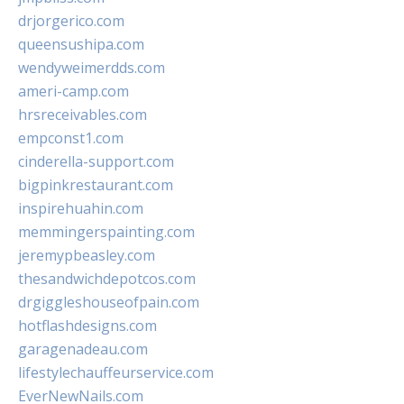
drjorgerico.com
queensushipa.com
wendyweimerdds.com
ameri-camp.com
hrsreceivables.com
empconst1.com
cinderella-support.com
bigpinkrestaurant.com
inspirehuahin.com
memmingerspainting.com
jeremypbeasley.com
thesandwichdepotcos.com
drgiggleshouseofpain.com
hotflashdesigns.com
garagenadeau.com
lifestylechauffeurservice.com
EverNewNails.com