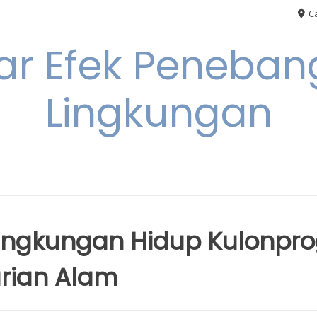
Ca
ar Efek Peneban
Lingkungan
s Lingkungan Hidup Kulonpr
rian Alam