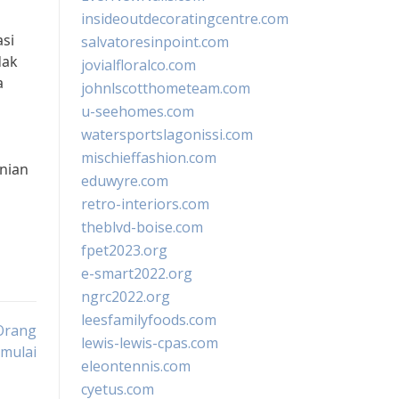
insideoutdecoratingcentre.com
asi
salvatoresinpoint.com
dak
jovialfloralco.com
a
johnlscotthometeam.com
u-seehomes.com
watersportslagonissi.com
mischieffashion.com
nian
eduwyre.com
retro-interiors.com
theblvd-boise.com
fpet2023.org
e-smart2022.org
ngrc2022.org
leesfamilyfoods.com
 Orang
lewis-lewis-cpas.com
mulai
eleontennis.com
cyetus.com