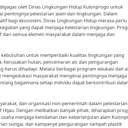
g digagas oleh Dinas Lingkungan Hidup Kulonprogo untuk
 pentingnya pelestarian alam dan lingkungan. Dalam
if bagi ekosistem, Dinas Lingkungan Hidup merasa perlu
kegiatan yang dapat menjaga kelestarian lingkungan. Pro
tif dari semua elemen masyarakat dalam menjaga dan
oleh kebutuhan untuk memperbaiki kualitas lingkungan yang
a. Kerusakan hutan, pencemaran air, dan pengurangan
 harus dihadapi. Melalui berbagai program edukasi dan a
at mengedukasi masyarakat mengenai pentingnya menjaga
ntang bagaimana setiap individu dapat berkontribusi dala
yarakat, dan organisasi non-pemerintah dalam pelestarian
tif Hijau. Dengan melibatkan banyak pihak, diharapkan pro
am usaha menjaga keindahan dan keberlanjutan alam Kulonp
han sungai, dan kampanye pengurangan sampah plastik