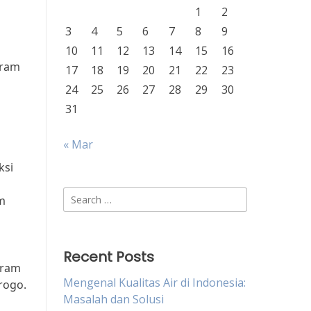
1
2
3
4
5
6
7
8
9
10
11
12
13
14
15
16
gram
17
18
19
20
21
22
23
24
25
26
27
28
29
30
31
« Mar
ksi
Search
m
for:
Recent Posts
gram
Mengenal Kualitas Air di Indonesia:
rogo.
Masalah dan Solusi