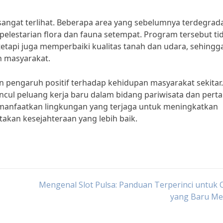
a sangat terlihat. Beberapa area yang sebelumnya terdegrad
 pelestarian flora dan fauna setempat. Program tersebut ti
tapi juga memperbaiki kualitas tanah dan udara, sehingg
 masyarakat.
 pengaruh positif terhadap kehidupan masyarakat sekitar.
cul peluang kerja baru dalam bidang pariwisata dan perta
memanfaatkan lingkungan yang terjaga untuk meningkatkan
kan kesejahteraan yang lebih baik.
Mengenal Slot Pulsa: Panduan Terperinci untuk
yang Baru Me