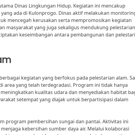
 utama Dinas Lingkungan Hidup. Kegiatan ini mencakup
a yang ada di Kulonprogo. Dinas aktif melakukan monitorin
tuk mencegah kerusakan serta mempromosikan kegiatan
tan masyarakat yang juga sekaligus mendukung pelestaria
 menciptakan keseimbangan antara pembangunan dan pelestar
lam
erbagai kegiatan yang berfokus pada pelestarian alam. Sa
i area yang telah terdegradasi. Program ini tidak hanya
meningkatkan kualitas udara dan menyediakan habitat ba
yarakat setempat yang diajak untuk berpartisipasi dalam
m program pembersihan sungai dan pantai. Aktivitas ini
enjaga kebersihan sumber daya air. Melalui kolaborasi