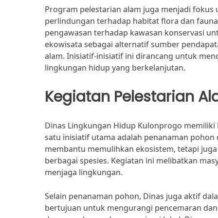
Program pelestarian alam juga menjadi fokus
perlindungan terhadap habitat flora dan faun
pengawasan terhadap kawasan konservasi un
ekowisata sebagai alternatif sumber pendapa
alam. Inisiatif-inisiatif ini dirancang untuk
lingkungan hidup yang berkelanjutan.
Kegiatan Pelestarian A
Dinas Lingkungan Hidup Kulonprogo memiliki b
satu inisiatif utama adalah penanaman pohon d
membantu memulihkan ekosistem, tetapi juga 
berbagai spesies. Kegiatan ini melibatkan mas
menjaga lingkungan.
Selain penanaman pohon, Dinas juga aktif dala
bertujuan untuk mengurangi pencemaran dan m