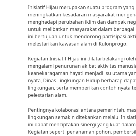
Inisiatif Hijau merupakan suatu program yan
meningkatkan kesadaran masyarakat mengenai
menghadapi perubahan iklim dan dampak negat
untuk melibatkan masyarakat dalam berbagai 
ini bertujuan untuk mendorong partisipasi ak
melestarikan kawasan alam di Kulonprogo.
Kegiatan Inisiatif Hijau ini dilatarbelakangi 
mengalami penurunan akibat aktivitas manusi
keanekaragaman hayati menjadi isu utama yang
nyata, Dinas Lingkungan Hidup berharap dap
lingkungan, serta memberikan contoh nyata te
pelestarian alam.
Pentingnya kolaborasi antara pemerintah, mas
lingkungan semakin ditekankan melalui Inisia
ini dapat menciptakan sinergi yang kuat dal
Kegiatan seperti penanaman pohon, pembersi