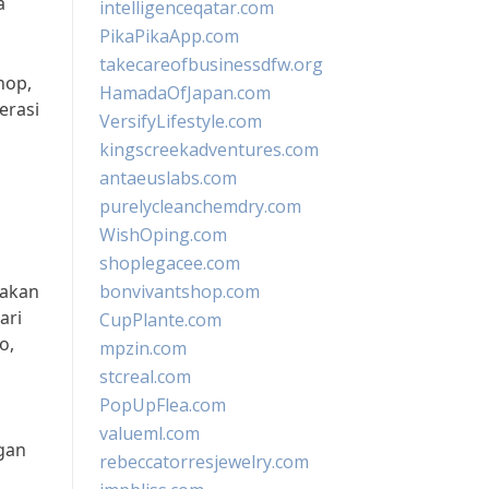
a
intelligenceqatar.com
PikaPikaApp.com
takecareofbusinessdfw.org
hop,
HamadaOfJapan.com
erasi
VersifyLifestyle.com
kingscreekadventures.com
antaeuslabs.com
purelycleanchemdry.com
WishOping.com
shoplegacee.com
 akan
bonvivantshop.com
ari
CupPlante.com
o,
mpzin.com
stcreal.com
PopUpFlea.com
valueml.com
ngan
rebeccatorresjewelry.com