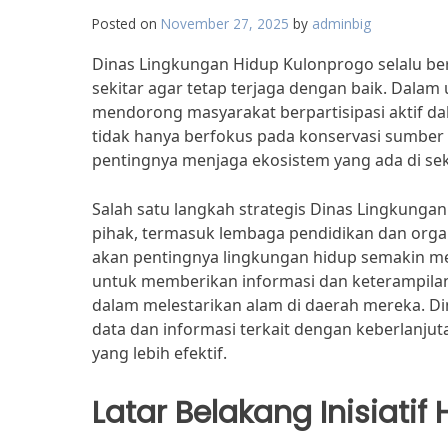
Posted on
November 27, 2025
by
adminbig
Dinas Lingkungan Hidup Kulonprogo selalu b
sekitar agar tetap terjaga dengan baik. Dalam u
mendorong masyarakat berpartisipasi aktif d
tidak hanya berfokus pada konservasi sumber
pentingnya menjaga ekosistem yang ada di sek
Salah satu langkah strategis Dinas Lingkunga
pihak, termasuk lembaga pendidikan dan organi
akan pentingnya lingkungan hidup semakin me
untuk memberikan informasi dan keterampilan
dalam melestarikan alam di daerah mereka. D
data dan informasi terkait dengan keberlanju
yang lebih efektif.
Latar Belakang Inisiatif 