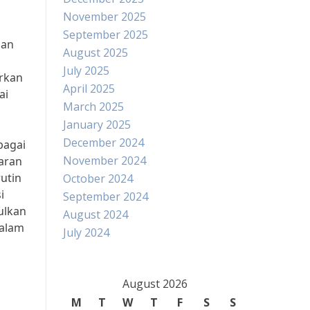
November 2025
September 2025
gan
August 2025
July 2025
irkan
April 2025
ai
March 2025
January 2025
December 2024
bagai
November 2024
daran
utin
October 2024
i
September 2024
ulkan
August 2024
 alam
July 2024
August 2026
M
T
W
T
F
S
S