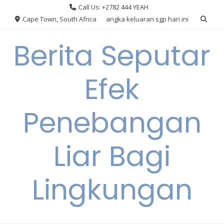
Skip
Call Us: +2782 444 YEAH
to
Cape Town, South Africa
angka keluaran sgp hari ini
content
Berita Seputar
Efek
Penebangan
Liar Bagi
Lingkungan