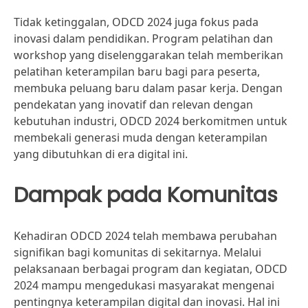
Tidak ketinggalan, ODCD 2024 juga fokus pada
inovasi dalam pendidikan. Program pelatihan dan
workshop yang diselenggarakan telah memberikan
pelatihan keterampilan baru bagi para peserta,
membuka peluang baru dalam pasar kerja. Dengan
pendekatan yang inovatif dan relevan dengan
kebutuhan industri, ODCD 2024 berkomitmen untuk
membekali generasi muda dengan keterampilan
yang dibutuhkan di era digital ini.
Dampak pada Komunitas
Kehadiran ODCD 2024 telah membawa perubahan
signifikan bagi komunitas di sekitarnya. Melalui
pelaksanaan berbagai program dan kegiatan, ODCD
2024 mampu mengedukasi masyarakat mengenai
pentingnya keterampilan digital dan inovasi. Hal ini