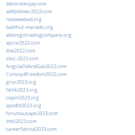
advocatevijay.com
adlibilimler2023.com
naswwebed.org
balithut-manado.org
alteregotradingcompany.org
aprce2022.com
ibie2022.com
sbcc-2022.com
AngolaOilAndGas2022.com
Convoy4Freedom2022.com
grur2023.org
hkhk2023.org
napm2023.org
apsdfd2023.org
forumausape2023.com
imkl2023.com
careerfaircsd2023.com