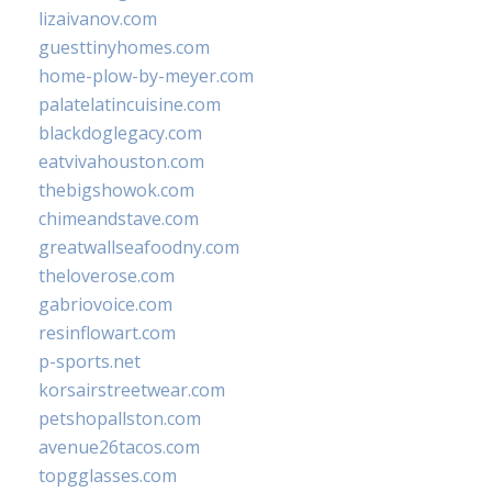
lizaivanov.com
guesttinyhomes.com
home-plow-by-meyer.com
palatelatincuisine.com
blackdoglegacy.com
eatvivahouston.com
thebigshowok.com
chimeandstave.com
greatwallseafoodny.com
theloverose.com
gabriovoice.com
resinflowart.com
p-sports.net
korsairstreetwear.com
petshopallston.com
avenue26tacos.com
topgglasses.com