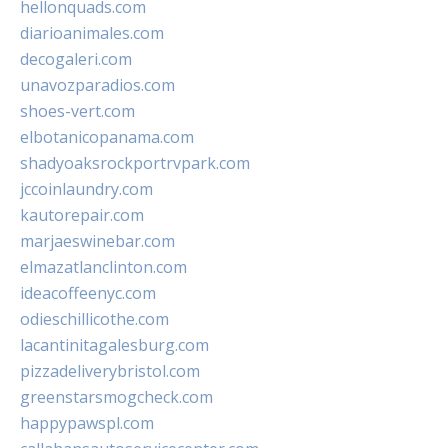
hellonquads.com
diarioanimales.com
decogaleri.com
unavozparadios.com
shoes-vert.com
elbotanicopanama.com
shadyoaksrockportrvpark.com
jccoinlaundry.com
kautorepair.com
marjaeswinebar.com
elmazatlanclinton.com
ideacoffeenyc.com
odieschillicothe.com
lacantinitagalesburg.com
pizzadeliverybristol.com
greenstarsmogcheck.com
happypawspl.com