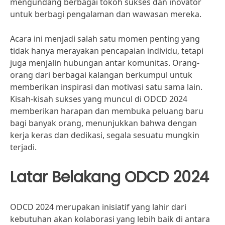
mengundang berbagai tokoh sukses dan inovator
untuk berbagi pengalaman dan wawasan mereka.
Acara ini menjadi salah satu momen penting yang
tidak hanya merayakan pencapaian individu, tetapi
juga menjalin hubungan antar komunitas. Orang-
orang dari berbagai kalangan berkumpul untuk
memberikan inspirasi dan motivasi satu sama lain.
Kisah-kisah sukses yang muncul di ODCD 2024
memberikan harapan dan membuka peluang baru
bagi banyak orang, menunjukkan bahwa dengan
kerja keras dan dedikasi, segala sesuatu mungkin
terjadi.
Latar Belakang ODCD 2024
ODCD 2024 merupakan inisiatif yang lahir dari
kebutuhan akan kolaborasi yang lebih baik di antara