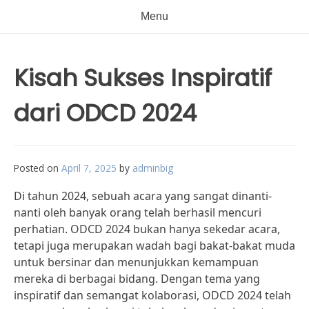
Menu
Kisah Sukses Inspiratif
dari ODCD 2024
Posted on
April 7, 2025
by
adminbig
Di tahun 2024, sebuah acara yang sangat dinanti-
nanti oleh banyak orang telah berhasil mencuri
perhatian. ODCD 2024 bukan hanya sekedar acara,
tetapi juga merupakan wadah bagi bakat-bakat muda
untuk bersinar dan menunjukkan kemampuan
mereka di berbagai bidang. Dengan tema yang
inspiratif dan semangat kolaborasi, ODCD 2024 telah