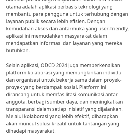
utama adalah aplikasi berbasis teknologi yang
membantu para pengguna untuk terhubung dengan
layanan publik secara lebih efisien. Dengan
kemudahan akses dan antarmuka yang user-friendly,
aplikasi ini memudahkan masyarakat dalam
mendapatkan informasi dan layanan yang mereka
butuhkan.
Selain aplikasi, ODCD 2024 juga memperkenalkan
platform kolaborasi yang memungkinkan individu
dan organisasi untuk bekerja sama dalam proyek-
proyek yang berdampak sosial. Platform ini
dirancang untuk memfasilitasi komunikasi antar
anggota, berbagi sumber daya, dan meningkatkan
transparansi dalam setiap inisiatif yang dijalankan.
Melalui kolaborasi yang lebih efektif, diharapkan
akan muncul solusi kreatif untuk tantangan yang
dihadapi masyarakat.