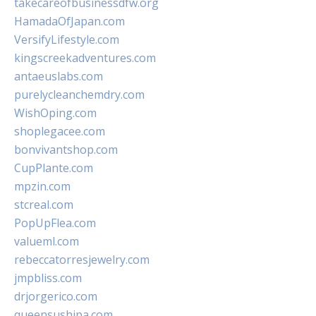
takecareofbusinessdfw.org
HamadaOfJapan.com
VersifyLifestyle.com
kingscreekadventures.com
antaeuslabs.com
purelycleanchemdry.com
WishOping.com
shoplegacee.com
bonvivantshop.com
CupPlante.com
mpzin.com
stcreal.com
PopUpFlea.com
valueml.com
rebeccatorresjewelry.com
jmpbliss.com
drjorgerico.com
queensushipa.com