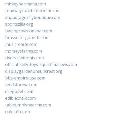
mickeybarmama.com
roadwayconstructioninc.com
shopdragonflyboutique.com
sportszilla.org
batchprovisionsbar.com
brasserie-gobette.com
musicrearte.com
morseysfarms.com
riverviewtennis.com
official-kelly-toys-squishmallows.com
displaygardenonsuncrest.org
bbq-empire-usa.com
feedstoreva.com
drogopets.com
ediblechalk.com
tabletennisnearme.com
oaksofa.com