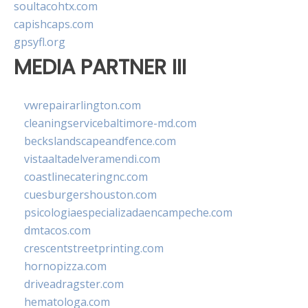
soultacohtx.com
capishcaps.com
gpsyfl.org
MEDIA PARTNER III
vwrepairarlington.com
cleaningservicebaltimore-md.com
beckslandscapeandfence.com
vistaaltadelveramendi.com
coastlinecateringnc.com
cuesburgershouston.com
psicologiaespecializadaencampeche.com
dmtacos.com
crescentstreetprinting.com
hornopizza.com
driveadragster.com
hematologa.com