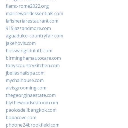
fiamc-rome2022.org
mariceworldessentials.com
lafisheriarestaurant.com
915jazzandmore.com
aguadulce-countryfair.com
jakehovis.com
bosswingsduluth.com
birminghamautocare.com
tonyscountrykitchen.com
jbellasnailspa.com
mychaihouse.com
alvisgrooming.com
thegeorginaestate.com
blythewoodseafood.com
paolosdelibangkok.com
bobacove.com
phoone24brookfield.com