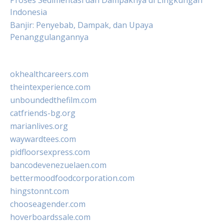
Proses Sedimentasi dan Dampaknya di Lingkungan
Indonesia
Banjir: Penyebab, Dampak, dan Upaya
Penanggulangannya
okhealthcareers.com
theintexperience.com
unboundedthefilm.com
catfriends-bg.org
marianlives.org
waywardtees.com
pidfloorsexpress.com
bancodevenezuelaen.com
bettermoodfoodcorporation.com
hingstonnt.com
chooseagender.com
hoverboardssale.com