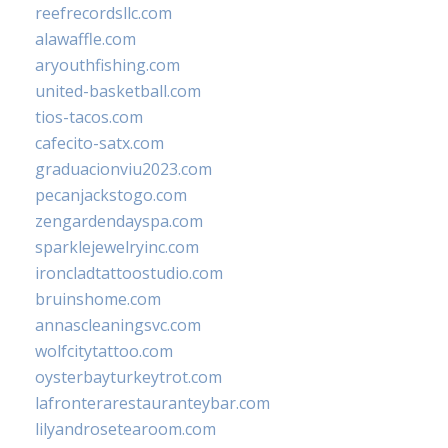
reefrecordsllc.com
alawaffle.com
aryouthfishing.com
united-basketball.com
tios-tacos.com
cafecito-satx.com
graduacionviu2023.com
pecanjackstogo.com
zengardendayspa.com
sparklejewelryinc.com
ironcladtattoostudio.com
bruinshome.com
annascleaningsvc.com
wolfcitytattoo.com
oysterbayturkeytrot.com
lafronterarestauranteybar.com
lilyandrosetearoom.com