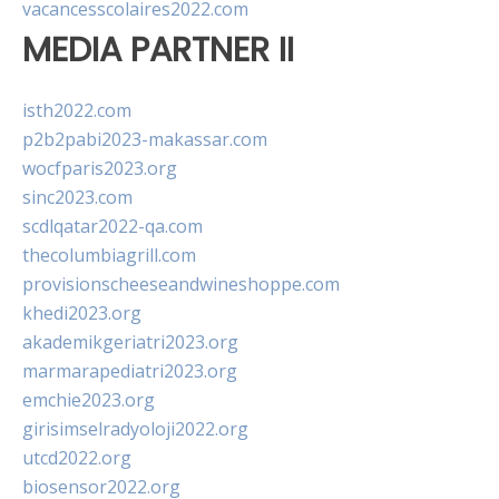
vacancesscolaires2022.com
MEDIA PARTNER II
isth2022.com
p2b2pabi2023-makassar.com
wocfparis2023.org
sinc2023.com
scdlqatar2022-qa.com
thecolumbiagrill.com
provisionscheeseandwineshoppe.com
khedi2023.org
akademikgeriatri2023.org
marmarapediatri2023.org
emchie2023.org
girisimselradyoloji2022.org
utcd2022.org
biosensor2022.org