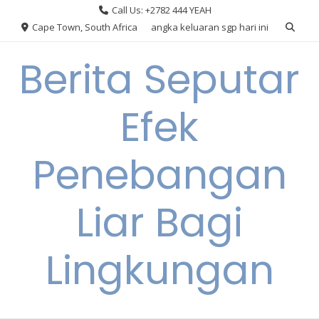
Skip
Call Us: +2782 444 YEAH
to
Cape Town, South Africa
angka keluaran sgp hari ini
content
Berita Seputar
Efek
Penebangan
Liar Bagi
Lingkungan