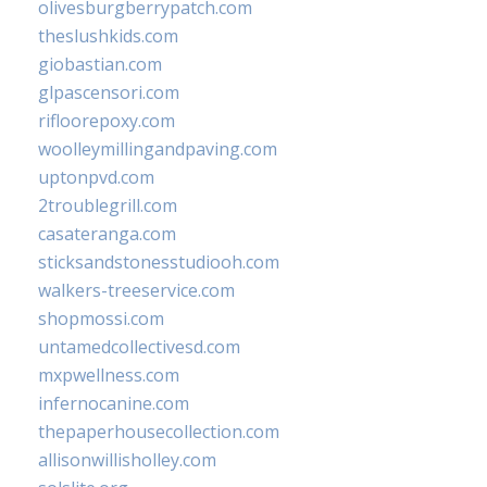
olivesburgberrypatch.com
theslushkids.com
giobastian.com
glpascensori.com
rifloorepoxy.com
woolleymillingandpaving.com
uptonpvd.com
2troublegrill.com
casateranga.com
sticksandstonesstudiooh.com
walkers-treeservice.com
shopmossi.com
untamedcollectivesd.com
mxpwellness.com
infernocanine.com
thepaperhousecollection.com
allisonwillisholley.com