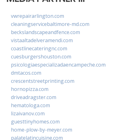
vwrepairarlington.com
cleaningservicebaltimore-md.com
beckslandscapeandfence.com
vistaaltadelveramendi.com
coastlinecateringnc.com
cuesburgershouston.com
psicologiaespecializadaencampeche.com
dmtacos.com
crescentstreetprinting.com
hornopizza.com
driveadragster.com
hematologa.com
lizaivanov.com
guesttinyhomes.com
home-plow-by-meyer.com
palatelatincuisine.com