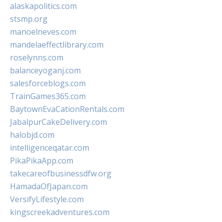
alaskapolitics.com
stsmp.org
manoelneves.com
mandelaeffectlibrary.com
roselynns.com
balanceyoganj.com
salesforceblogs.com
TrainGames365.com
BaytownEvaCationRentals.com
JabalpurCakeDelivery.com
halobjd.com
intelligenceqatar.com
PikaPikaApp.com
takecareofbusinessdfw.org
HamadaOfJapan.com
VersifyLifestyle.com
kingscreekadventures.com