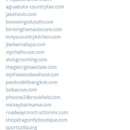
aguadulce-countryfair.com
jakehovis.com
bosswingsduluth.com
birminghamautocare.com
tonyscountrykitchen.com
jbellasnailspa.com
mychaihouse.com
alvisgrooming.com
thegeorginaestate.com
blythewoodseafood.com
paolosdelibangkok.com
bobacove.com
phoone24brookfield.com
mickeybarmama.com
roadwayconstructioninc.com
shopdragonflyboutique.com
sportszilla.org