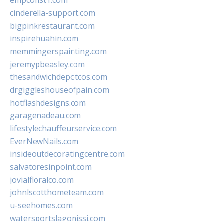
empconst1.com
cinderella-support.com
bigpinkrestaurant.com
inspirehuahin.com
memmingerspainting.com
jeremypbeasley.com
thesandwichdepotcos.com
drgiggleshouseofpain.com
hotflashdesigns.com
garagenadeau.com
lifestylechauffeurservice.com
EverNewNails.com
insideoutdecoratingcentre.com
salvatoresinpoint.com
jovialfloralco.com
johnlscotthometeam.com
u-seehomes.com
watersportslagonissi.com