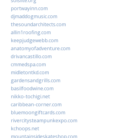
solslite.org
portwayinn.com
djmaddogmusic.com
thesoundarchitects.com
allin1roofing.com
keepjudgewebb.com
anatomyofadventure.com
drivancastillo.com
cmmedspa.com
midletontkd.com
gardensandgrills.com
basilfoodwine.com
nikko-tochigi.net
caribbean-corner.com
bluemoongiftcards.com
rivercitysteampunkexpo.com
kchoops.net
mountainsideskateshop.com