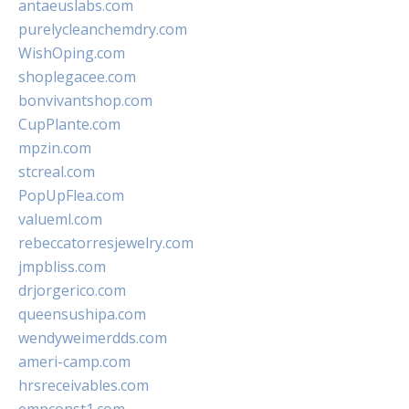
antaeuslabs.com
purelycleanchemdry.com
WishOping.com
shoplegacee.com
bonvivantshop.com
CupPlante.com
mpzin.com
stcreal.com
PopUpFlea.com
valueml.com
rebeccatorresjewelry.com
jmpbliss.com
drjorgerico.com
queensushipa.com
wendyweimerdds.com
ameri-camp.com
hrsreceivables.com