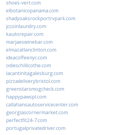
shoes-vert.com
elbotanicopanama.com
shadyoaksrockportrvpark.com
jccoinlaundry.com
kautorepair.com
marjaeswinebar.com
elmazatlanclinton.com
ideacoffeenyc.com
odieschillicothe.com
lacantinitagalesburg.com
pizzadeliverybristol.com
greenstarsmogcheck.com
happypawspl.com
callahansautoservicecenter.com
georgiascornermarket.com
perfectfit24-7.com
portugalprivatedriver.com