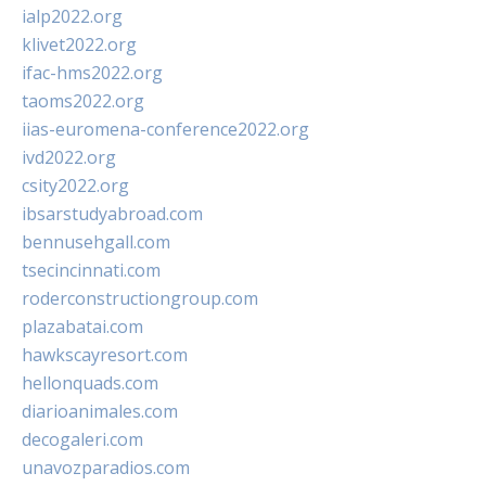
ialp2022.org
klivet2022.org
ifac-hms2022.org
taoms2022.org
iias-euromena-conference2022.org
ivd2022.org
csity2022.org
ibsarstudyabroad.com
bennusehgall.com
tsecincinnati.com
roderconstructiongroup.com
plazabatai.com
hawkscayresort.com
hellonquads.com
diarioanimales.com
decogaleri.com
unavozparadios.com