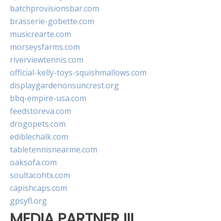
batchprovisionsbar.com
brasserie-gobette.com
musicrearte.com
morseysfarms.com
riverviewtennis.com
official-kelly-toys-squishmallows.com
displaygardenonsuncrest.org
bbq-empire-usa.com
feedstoreva.com
drogopets.com
ediblechalk.com
tabletennisnearme.com
oaksofa.com
soultacohtx.com
capishcaps.com
gpsyfl.org
MEDIA PARTNER III