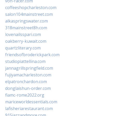
von-racer.com
coffeeshopcharleston.com
salon104mainstreet.com
alkaspringswater.com
318mainstreet8h.com
lovenailsspari.com
oakberry-kuwait.com
quartzliterary.com
friendsofbroderickpark.com
studiopiattellina.com
jannagrillspringfield.com
fujiyamacharleston.com
elpatronchardon.com
donglaishun-order.com
fiamc-rome2022.org
mariceworldessentials.com
lafisheriarestaurant.com
915jazzandmore.com