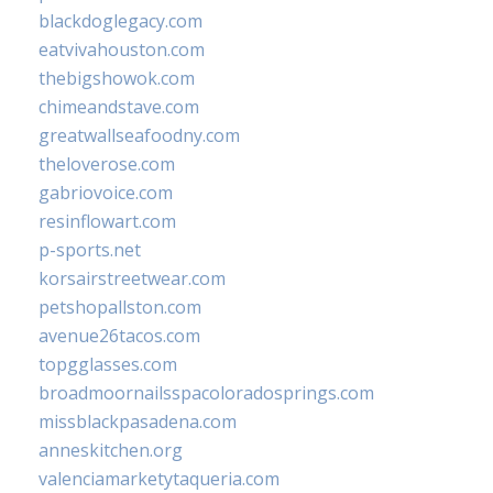
blackdoglegacy.com
eatvivahouston.com
thebigshowok.com
chimeandstave.com
greatwallseafoodny.com
theloverose.com
gabriovoice.com
resinflowart.com
p-sports.net
korsairstreetwear.com
petshopallston.com
avenue26tacos.com
topgglasses.com
broadmoornailsspacoloradosprings.com
missblackpasadena.com
anneskitchen.org
valenciamarketytaqueria.com