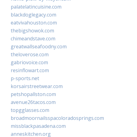
palatelatincuisine.com
blackdoglegacy.com
eatvivahouston.com
thebigshowok.com
chimeandstave.com
greatwallseafoodny.com
theloverose.com
gabriovoice.com
resinflowart.com
p-sports.net
korsairstreetwear.com
petshopallston.com
avenue26tacos.com
topgglasses.com
broadmoornailsspacoloradosprings.com
missblackpasadena.com
anneskitchen.org