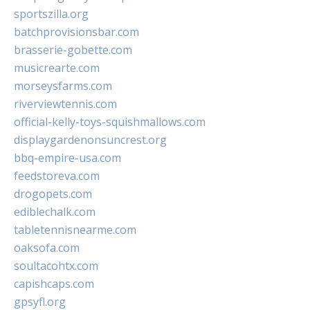
sportszilla.org
batchprovisionsbar.com
brasserie-gobette.com
musicrearte.com
morseysfarms.com
riverviewtennis.com
official-kelly-toys-squishmallows.com
displaygardenonsuncrest.org
bbq-empire-usa.com
feedstoreva.com
drogopets.com
ediblechalk.com
tabletennisnearme.com
oaksofa.com
soultacohtx.com
capishcaps.com
gpsyfl.org