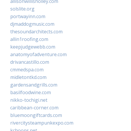
allisonwillisholley.com
solslite.org
portwayinn.com
djmaddogmusic.com
thesoundarchitects.com
allin1roofing.com
keepjudgewebb.com
anatomyofadventure.com
drivancastillo.com
cmmedspa.com
midletontkd.com
gardensandgrills.com
basilfoodwine.com
nikko-tochigi.net
caribbean-corner.com
bluemoongiftcards.com
rivercitysteampunkexpo.com
kchoops.net