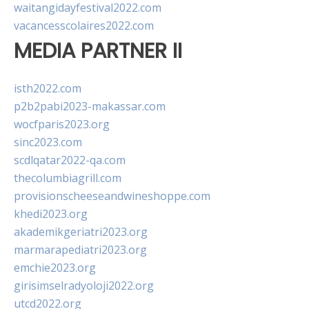
waitangidayfestival2022.com
vacancesscolaires2022.com
MEDIA PARTNER II
isth2022.com
p2b2pabi2023-makassar.com
wocfparis2023.org
sinc2023.com
scdlqatar2022-qa.com
thecolumbiagrill.com
provisionscheeseandwineshoppe.com
khedi2023.org
akademikgeriatri2023.org
marmarapediatri2023.org
emchie2023.org
girisimselradyoloji2022.org
utcd2022.org