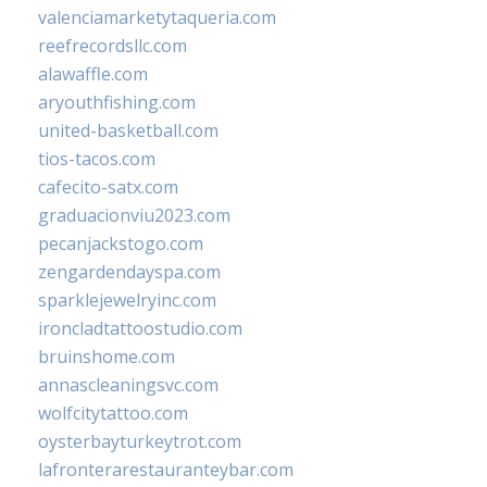
valenciamarketytaqueria.com
reefrecordsllc.com
alawaffle.com
aryouthfishing.com
united-basketball.com
tios-tacos.com
cafecito-satx.com
graduacionviu2023.com
pecanjackstogo.com
zengardendayspa.com
sparklejewelryinc.com
ironcladtattoostudio.com
bruinshome.com
annascleaningsvc.com
wolfcitytattoo.com
oysterbayturkeytrot.com
lafronterarestauranteybar.com