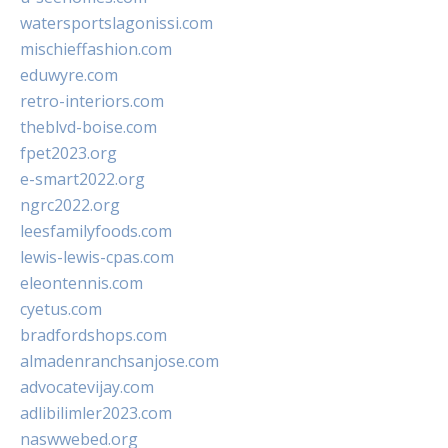
watersportslagonissi.com
mischieffashion.com
eduwyre.com
retro-interiors.com
theblvd-boise.com
fpet2023.org
e-smart2022.org
ngrc2022.org
leesfamilyfoods.com
lewis-lewis-cpas.com
eleontennis.com
cyetus.com
bradfordshops.com
almadenranchsanjose.com
advocatevijay.com
adlibilimler2023.com
naswwebed.org