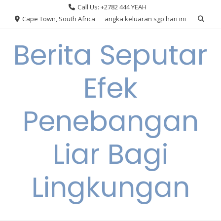
Skip
Call Us: +2782 444 YEAH
to
Cape Town, South Africa
angka keluaran sgp hari ini
content
Berita Seputar
Efek
Penebangan
Liar Bagi
Lingkungan