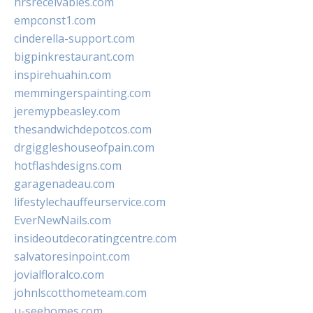
hrsreceivables.com
empconst1.com
cinderella-support.com
bigpinkrestaurant.com
inspirehuahin.com
memmingerspainting.com
jeremypbeasley.com
thesandwichdepotcos.com
drgiggleshouseofpain.com
hotflashdesigns.com
garagenadeau.com
lifestylechauffeurservice.com
EverNewNails.com
insideoutdecoratingcentre.com
salvatoresinpoint.com
jovialfloralco.com
johnlscotthometeam.com
u-seehomes.com