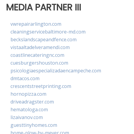
MEDIA PARTNER III
vwrepairarlington.com
cleaningservicebaltimore-md.com
beckslandscapeandfence.com
vistaaltadelveramendi.com
coastlinecateringnc.com
cuesburgershouston.com
psicologiaespecializadaencampeche.com
dmtacos.com
crescentstreetprinting.com
hornopizza.com
driveadragster.com
hematologa.com
lizaivanov.com
guesttinyhomes.com
home-plow-by-meyer.com