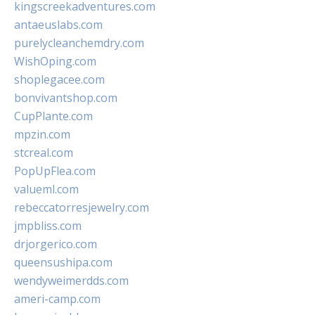
kingscreekadventures.com
antaeuslabs.com
purelycleanchemdry.com
WishOping.com
shoplegacee.com
bonvivantshop.com
CupPlante.com
mpzin.com
stcreal.com
PopUpFlea.com
valueml.com
rebeccatorresjewelry.com
jmpbliss.com
drjorgerico.com
queensushipa.com
wendyweimerdds.com
ameri-camp.com