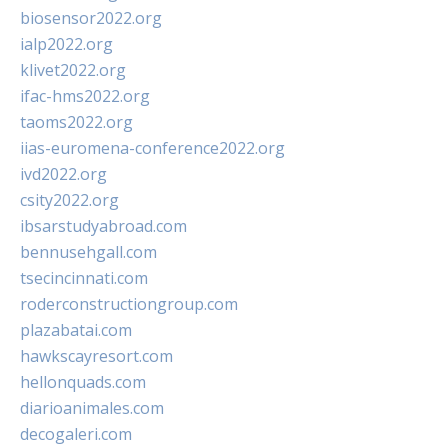
biosensor2022.org
ialp2022.org
klivet2022.org
ifac-hms2022.org
taoms2022.org
iias-euromena-conference2022.org
ivd2022.org
csity2022.org
ibsarstudyabroad.com
bennusehgall.com
tsecincinnati.com
roderconstructiongroup.com
plazabatai.com
hawkscayresort.com
hellonquads.com
diarioanimales.com
decogaleri.com