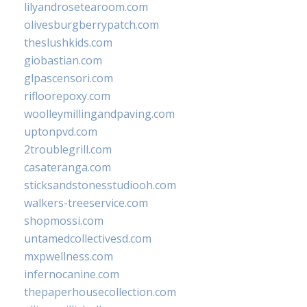
lilyandrosetearoom.com
olivesburgberrypatch.com
theslushkids.com
giobastian.com
glpascensori.com
rifloorepoxy.com
woolleymillingandpaving.com
uptonpvd.com
2troublegrill.com
casateranga.com
sticksandstonesstudiooh.com
walkers-treeservice.com
shopmossi.com
untamedcollectivesd.com
mxpwellness.com
infernocanine.com
thepaperhousecollection.com