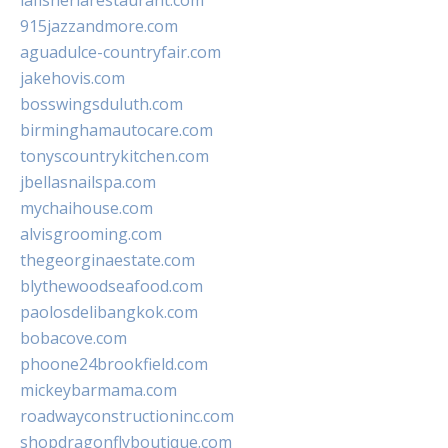
lafisheriarestaurant.com
915jazzandmore.com
aguadulce-countryfair.com
jakehovis.com
bosswingsduluth.com
birminghamautocare.com
tonyscountrykitchen.com
jbellasnailspa.com
mychaihouse.com
alvisgrooming.com
thegeorginaestate.com
blythewoodseafood.com
paolosdelibangkok.com
bobacove.com
phoone24brookfield.com
mickeybarmama.com
roadwayconstructioninc.com
shopdragonflyboutique.com