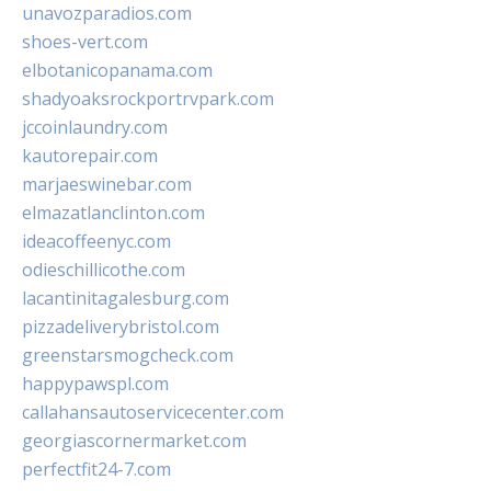
unavozparadios.com
shoes-vert.com
elbotanicopanama.com
shadyoaksrockportrvpark.com
jccoinlaundry.com
kautorepair.com
marjaeswinebar.com
elmazatlanclinton.com
ideacoffeenyc.com
odieschillicothe.com
lacantinitagalesburg.com
pizzadeliverybristol.com
greenstarsmogcheck.com
happypawspl.com
callahansautoservicecenter.com
georgiascornermarket.com
perfectfit24-7.com