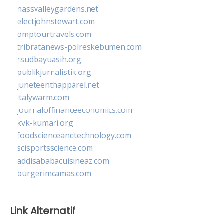
nassvalleygardens.net
electjohnstewart.com
omptourtravels.com
tribratanews-polreskebumen.com
rsudbayuasih.org
publikjurnalistik.org
juneteenthapparel.net
italywarm.com
journaloffinanceeconomics.com
kvk-kumari.org
foodscienceandtechnology.com
scisportsscience.com
addisababacuisineaz.com
burgerimcamas.com
Link Alternatif