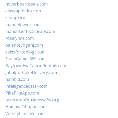
hoverboardssale.com
alaskapolitics.com
stsmp.org
manoelneves.com
mandelaeffectlibrary.com
roselynns.com
balanceyoganj.com
salesforceblogs.com
TrainGames365.com
BaytownEvaCationRentals.com
JabalpurCakeDelivery.com
halobjd.com
intelligenceqatar.com
PikaPikaApp.com
takecareofbusinessdfw.org
HamadaOfJapan.com
VersifyLifestyle.com