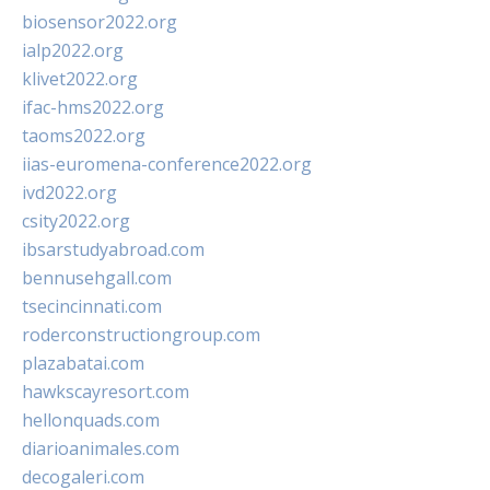
biosensor2022.org
ialp2022.org
klivet2022.org
ifac-hms2022.org
taoms2022.org
iias-euromena-conference2022.org
ivd2022.org
csity2022.org
ibsarstudyabroad.com
bennusehgall.com
tsecincinnati.com
roderconstructiongroup.com
plazabatai.com
hawkscayresort.com
hellonquads.com
diarioanimales.com
decogaleri.com