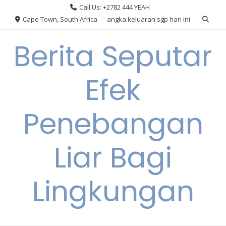
Skip
Call Us: +2782 444 YEAH
to
Cape Town, South Africa
angka keluaran sgp hari ini
content
Berita Seputar
Efek
Penebangan
Liar Bagi
Lingkungan