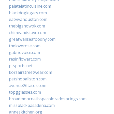
palatelatincuisine.com
blackdoglegacy.com
eatvivahouston.com
thebigshowok.com
chimeandstave.com
greatwallseafoodny.com
theloverose.com
gabriovoice.com
resinflowart.com
p-sports.net
korsairstreetwear.com
petshopallston.com
avenue26tacos.com
topgglasses.com
broadmoornailsspacoloradosprings.com
missblackpasadena.com
anneskitchen.org