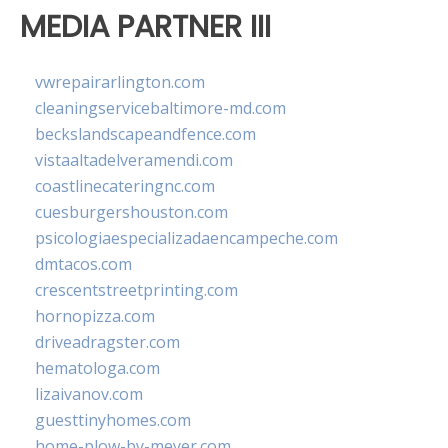
MEDIA PARTNER III
vwrepairarlington.com
cleaningservicebaltimore-md.com
beckslandscapeandfence.com
vistaaltadelveramendi.com
coastlinecateringnc.com
cuesburgershouston.com
psicologiaespecializadaencampeche.com
dmtacos.com
crescentstreetprinting.com
hornopizza.com
driveadragster.com
hematologa.com
lizaivanov.com
guesttinyhomes.com
home-plow-by-meyer.com