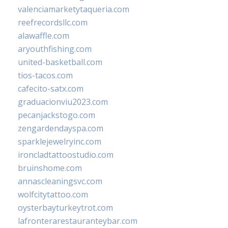
valenciamarketytaqueria.com
reefrecordsllc.com
alawaffle.com
aryouthfishing.com
united-basketball.com
tios-tacos.com
cafecito-satx.com
graduacionviu2023.com
pecanjackstogo.com
zengardendayspa.com
sparklejewelryinc.com
ironcladtattoostudio.com
bruinshome.com
annascleaningsvc.com
wolfcitytattoo.com
oysterbayturkeytrot.com
lafronterarestauranteybar.com