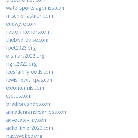
watersportslagonissi.com
mischieffashion.com
eduwyre.com
retro-interiors.com
theblvd-boise.com
fpet2023.org
e-smart2022.org
ngrc2022.org
leesfamilyfoods.com
lewis-lewis-cpas.com
eleontennis.com
cyetus.com
bradfordshops.com
almadenranchsanjose.com
advocatevijay.com
adlibilimler2023.com
naswwebed.org