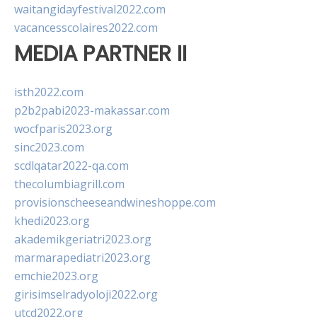
waitangidayfestival2022.com
vacancesscolaires2022.com
MEDIA PARTNER II
isth2022.com
p2b2pabi2023-makassar.com
wocfparis2023.org
sinc2023.com
scdlqatar2022-qa.com
thecolumbiagrill.com
provisionscheeseandwineshoppe.com
khedi2023.org
akademikgeriatri2023.org
marmarapediatri2023.org
emchie2023.org
girisimselradyoloji2022.org
utcd2022.org