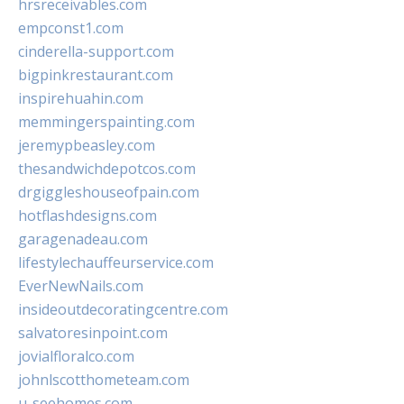
hrsreceivables.com
empconst1.com
cinderella-support.com
bigpinkrestaurant.com
inspirehuahin.com
memmingerspainting.com
jeremypbeasley.com
thesandwichdepotcos.com
drgiggleshouseofpain.com
hotflashdesigns.com
garagenadeau.com
lifestylechauffeurservice.com
EverNewNails.com
insideoutdecoratingcentre.com
salvatoresinpoint.com
jovialfloralco.com
johnlscotthometeam.com
u-seehomes.com