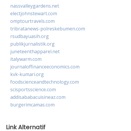
nassvalleygardens.net
electjohnstewart.com
omptourtravels.com
tribratanews-polreskebumen.com
rsudbayuasih.org
publikjurnalistik.org
juneteenthapparel.net
italywarm.com
journaloffinanceeconomics.com
kvk-kumari.org
foodscienceandtechnology.com
scisportsscience.com
addisababacuisineaz.com
burgerimcamas.com
Link Alternatif