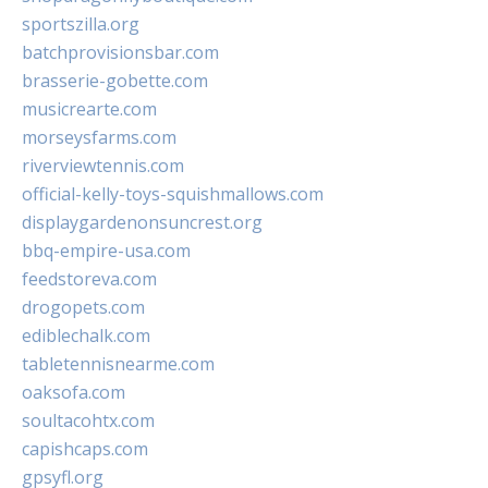
sportszilla.org
batchprovisionsbar.com
brasserie-gobette.com
musicrearte.com
morseysfarms.com
riverviewtennis.com
official-kelly-toys-squishmallows.com
displaygardenonsuncrest.org
bbq-empire-usa.com
feedstoreva.com
drogopets.com
ediblechalk.com
tabletennisnearme.com
oaksofa.com
soultacohtx.com
capishcaps.com
gpsyfl.org