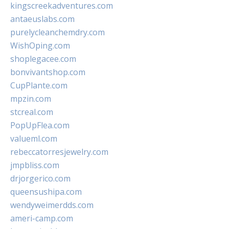
kingscreekadventures.com
antaeuslabs.com
purelycleanchemdry.com
WishOping.com
shoplegacee.com
bonvivantshop.com
CupPlante.com
mpzin.com
stcreal.com
PopUpFlea.com
valueml.com
rebeccatorresjewelry.com
jmpbliss.com
drjorgerico.com
queensushipa.com
wendyweimerdds.com
ameri-camp.com