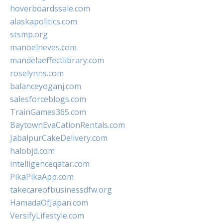
hoverboardssale.com
alaskapolitics.com
stsmp.org
manoelneves.com
mandelaeffectlibrary.com
roselynns.com
balanceyoganj.com
salesforceblogs.com
TrainGames365.com
BaytownEvaCationRentals.com
JabalpurCakeDelivery.com
halobjd.com
intelligenceqatar.com
PikaPikaApp.com
takecareofbusinessdfw.org
HamadaOfJapan.com
VersifyLifestyle.com