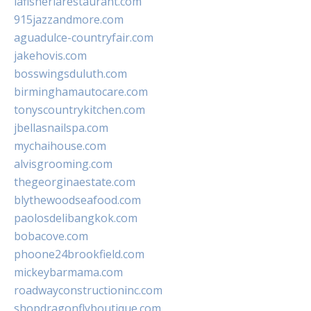
lafisheriarestaurant.com
915jazzandmore.com
aguadulce-countryfair.com
jakehovis.com
bosswingsduluth.com
birminghamautocare.com
tonyscountrykitchen.com
jbellasnailspa.com
mychaihouse.com
alvisgrooming.com
thegeorginaestate.com
blythewoodseafood.com
paolosdelibangkok.com
bobacove.com
phoone24brookfield.com
mickeybarmama.com
roadwayconstructioninc.com
shopdragonflyboutique.com