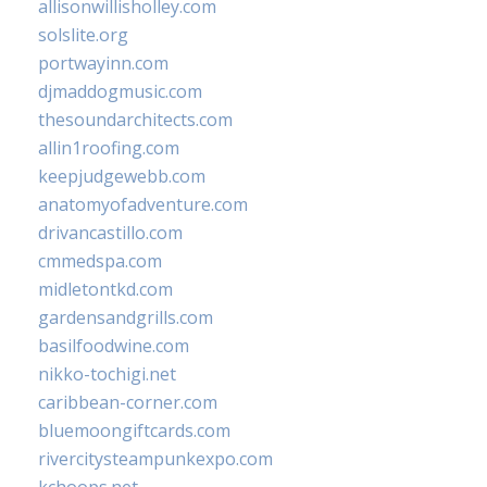
allisonwillisholley.com
solslite.org
portwayinn.com
djmaddogmusic.com
thesoundarchitects.com
allin1roofing.com
keepjudgewebb.com
anatomyofadventure.com
drivancastillo.com
cmmedspa.com
midletontkd.com
gardensandgrills.com
basilfoodwine.com
nikko-tochigi.net
caribbean-corner.com
bluemoongiftcards.com
rivercitysteampunkexpo.com
kchoops.net