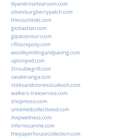
lilyandrosetearoom.com
olivesburgberrypatch.com
theslushkids.com
giobastian.com
glpascensori.com
rifloorepoxy.com
woolleymillingandpaving.com
uptonpvd.com
2troublegrill.com
casateranga.com
sticksandstonesstudiooh.com
walkers-treeservice.com
shopmossi.com
untamedcollectivesd.com
mxpwellness.com
infernocanine.com
thepaperhousecollection.com