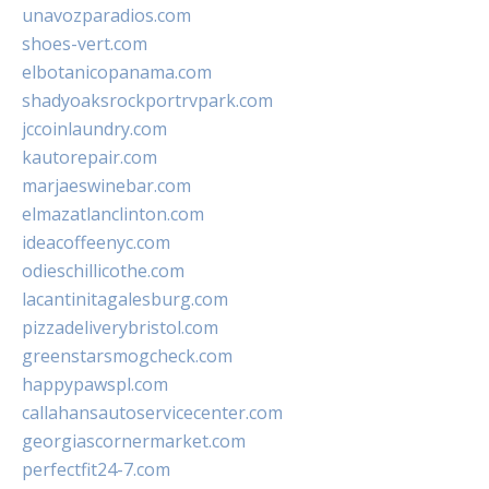
unavozparadios.com
shoes-vert.com
elbotanicopanama.com
shadyoaksrockportrvpark.com
jccoinlaundry.com
kautorepair.com
marjaeswinebar.com
elmazatlanclinton.com
ideacoffeenyc.com
odieschillicothe.com
lacantinitagalesburg.com
pizzadeliverybristol.com
greenstarsmogcheck.com
happypawspl.com
callahansautoservicecenter.com
georgiascornermarket.com
perfectfit24-7.com