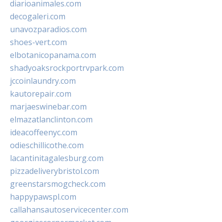
diarioanimales.com
decogaleri.com
unavozparadios.com
shoes-vert.com
elbotanicopanama.com
shadyoaksrockportrvpark.com
jccoinlaundry.com
kautorepair.com
marjaeswinebar.com
elmazatlanclinton.com
ideacoffeenyc.com
odieschillicothe.com
lacantinitagalesburg.com
pizzadeliverybristol.com
greenstarsmogcheck.com
happypawspl.com
callahansautoservicecenter.com