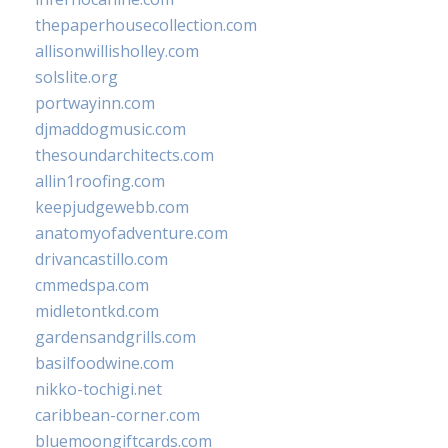
thepaperhousecollection.com
allisonwillisholley.com
solslite.org
portwayinn.com
djmaddogmusic.com
thesoundarchitects.com
allin1roofing.com
keepjudgewebb.com
anatomyofadventure.com
drivancastillo.com
cmmedspa.com
midletontkd.com
gardensandgrills.com
basilfoodwine.com
nikko-tochigi.net
caribbean-corner.com
bluemoongiftcards.com