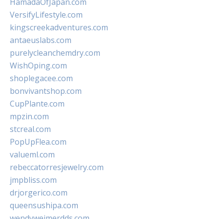
HamadaOfJapan.com
VersifyLifestyle.com
kingscreekadventures.com
antaeuslabs.com
purelycleanchemdry.com
WishOping.com
shoplegacee.com
bonvivantshop.com
CupPlante.com
mpzin.com
stcreal.com
PopUpFlea.com
valueml.com
rebeccatorresjewelry.com
jmpbliss.com
drjorgerico.com
queensushipa.com
wendyweimerdds.com