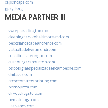
capishcaps.com
gpsyfl.org
MEDIA PARTNER III
vwrepairarlington.com
cleaningservicebaltimore-md.com
beckslandscapeandfence.com
vistaaltadelveramendi.com
coastlinecateringnc.com
cuesburgershouston.com
psicologiaespecializadaencampeche.com
dmtacos.com
crescentstreetprinting.com
hornopizza.com
driveadragster.com
hematologa.com
lizaivanov.com