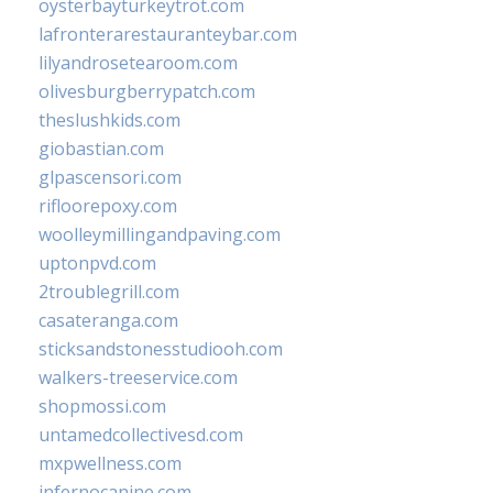
oysterbayturkeytrot.com
lafronterarestauranteybar.com
lilyandrosetearoom.com
olivesburgberrypatch.com
theslushkids.com
giobastian.com
glpascensori.com
rifloorepoxy.com
woolleymillingandpaving.com
uptonpvd.com
2troublegrill.com
casateranga.com
sticksandstonesstudiooh.com
walkers-treeservice.com
shopmossi.com
untamedcollectivesd.com
mxpwellness.com
infernocanine.com