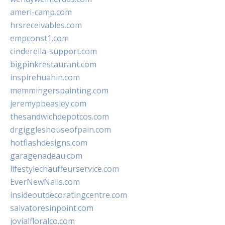
ameri-camp.com
hrsreceivables.com
empconst1.com
cinderella-support.com
bigpinkrestaurant.com
inspirehuahin.com
memmingerspainting.com
jeremypbeasley.com
thesandwichdepotcos.com
drgiggleshouseofpain.com
hotflashdesigns.com
garagenadeau.com
lifestylechauffeurservice.com
EverNewNails.com
insideoutdecoratingcentre.com
salvatoresinpoint.com
jovialfloralco.com