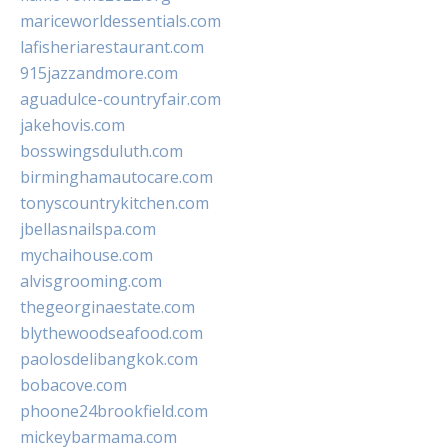
mariceworldessentials.com
lafisheriarestaurant.com
915jazzandmore.com
aguadulce-countryfair.com
jakehovis.com
bosswingsduluth.com
birminghamautocare.com
tonyscountrykitchen.com
jbellasnailspa.com
mychaihouse.com
alvisgrooming.com
thegeorginaestate.com
blythewoodseafood.com
paolosdelibangkok.com
bobacove.com
phoone24brookfield.com
mickeybarmama.com