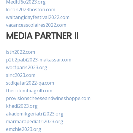
MedItRio2023.org
lcicon2023boston.com
waitangidayfestival2022.com
vacancesscolaires2022.com
MEDIA PARTNER II
isth2022.com
p2b2pabi2023-makassar.com
wocfparis2023.org
sinc2023.com
scdlqatar2022-qa.com
thecolumbiagrill.com
provisionscheeseandwineshoppe.com
khedi2023.org
akademikgeriatri2023.org
marmarapediatri2023.org
emchie2023.org