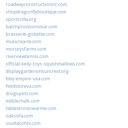
roadwayconstructioninc.com
shopdragonflyboutique.com
sportszilla.org
batchprovisionsbar.com
brasserie-gobette.com
musicrearte.com
morseysfarms.com
riverviewtennis.com
official-kelly-toys-squishmallows.com
displaygardenonsuncrest.org
bbq-empire-usa.com
feedstoreva.com
drogopets.com
ediblechalk.com
tabletennisnearme.com
oaksofa.com
soultacohtx.com