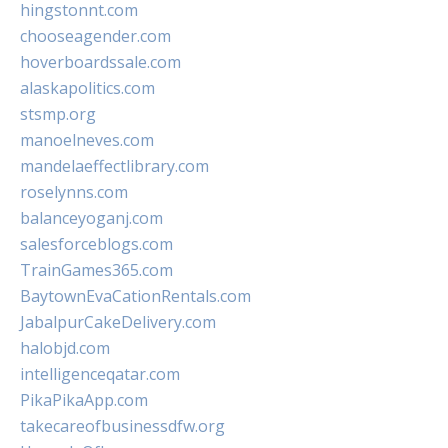
hingstonnt.com
chooseagender.com
hoverboardssale.com
alaskapolitics.com
stsmp.org
manoelneves.com
mandelaeffectlibrary.com
roselynns.com
balanceyoganj.com
salesforceblogs.com
TrainGames365.com
BaytownEvaCationRentals.com
JabalpurCakeDelivery.com
halobjd.com
intelligenceqatar.com
PikaPikaApp.com
takecareofbusinessdfw.org