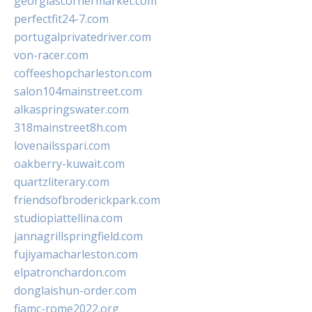
georgiascornermarket.com
perfectfit24-7.com
portugalprivatedriver.com
von-racer.com
coffeeshopcharleston.com
salon104mainstreet.com
alkaspringswater.com
318mainstreet8h.com
lovenailsspari.com
oakberry-kuwait.com
quartzliterary.com
friendsofbroderickpark.com
studiopiattellina.com
jannagrillspringfield.com
fujiyamacharleston.com
elpatronchardon.com
donglaishun-order.com
fiamc-rome2022.org