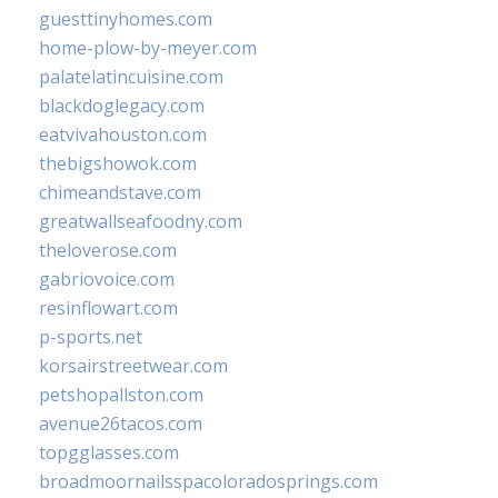
guesttinyhomes.com
home-plow-by-meyer.com
palatelatincuisine.com
blackdoglegacy.com
eatvivahouston.com
thebigshowok.com
chimeandstave.com
greatwallseafoodny.com
theloverose.com
gabriovoice.com
resinflowart.com
p-sports.net
korsairstreetwear.com
petshopallston.com
avenue26tacos.com
topgglasses.com
broadmoornailsspacoloradosprings.com