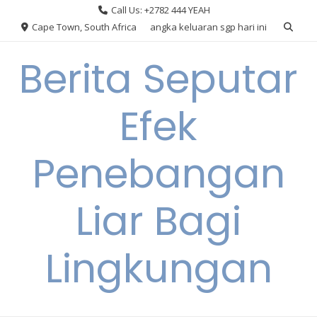
Skip
Call Us: +2782 444 YEAH
to
Cape Town, South Africa
angka keluaran sgp hari ini
content
Berita Seputar
Efek
Penebangan
Liar Bagi
Lingkungan