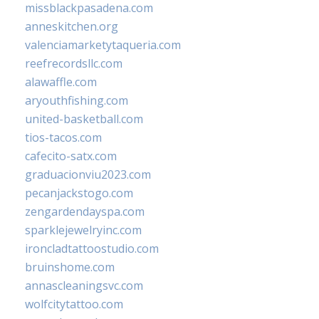
missblackpasadena.com
anneskitchen.org
valenciamarketytaqueria.com
reefrecordsllc.com
alawaffle.com
aryouthfishing.com
united-basketball.com
tios-tacos.com
cafecito-satx.com
graduacionviu2023.com
pecanjackstogo.com
zengardendayspa.com
sparklejewelryinc.com
ironcladtattoostudio.com
bruinshome.com
annascleaningsvc.com
wolfcitytattoo.com