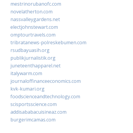
mestrinorubanofc.com
novelatherton.com
nassvalleygardens.net
electjohnstewart.com
omptourtravels.com
tribratanews-polreskebumen.com
rsudbayuasih.org
publikjurnalistik.org
juneteenthapparel.net
italywarm.com
journaloffinanceeconomics.com
kvk-kumari.org
foodscienceandtechnology.com
scisportsscience.com
addisababacuisineaz.com
burgerimcamas.com