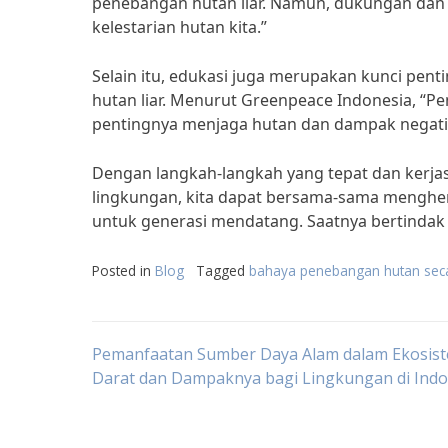
penebangan hutan liar. Namun, dukungan dan 
kelestarian hutan kita.”
Selain itu, edukasi juga merupakan kunci pen
hutan liar. Menurut Greenpeace Indonesia, “P
pentingnya menjaga hutan dan dampak negatif 
Dengan langkah-langkah yang tepat dan kerjas
lingkungan, kita dapat bersama-sama menghen
untuk generasi mendatang. Saatnya bertindak
Posted in
Blog
Tagged
bahaya penebangan hutan secar
Post
Pemanfaatan Sumber Daya Alam dalam Ekosis
Darat dan Dampaknya bagi Lingkungan di Indo
navigation