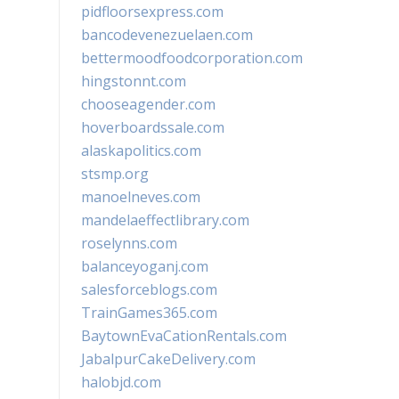
pidfloorsexpress.com
bancodevenezuelaen.com
bettermoodfoodcorporation.com
hingstonnt.com
chooseagender.com
hoverboardssale.com
alaskapolitics.com
stsmp.org
manoelneves.com
mandelaeffectlibrary.com
roselynns.com
balanceyoganj.com
salesforceblogs.com
TrainGames365.com
BaytownEvaCationRentals.com
JabalpurCakeDelivery.com
halobjd.com