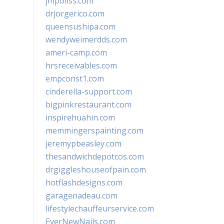
jmpbliss.com
drjorgerico.com
queensushipa.com
wendyweimerdds.com
ameri-camp.com
hrsreceivables.com
empconst1.com
cinderella-support.com
bigpinkrestaurant.com
inspirehuahin.com
memmingerspainting.com
jeremypbeasley.com
thesandwichdepotcos.com
drgiggleshouseofpain.com
hotflashdesigns.com
garagenadeau.com
lifestylechauffeurservice.com
EverNewNails.com