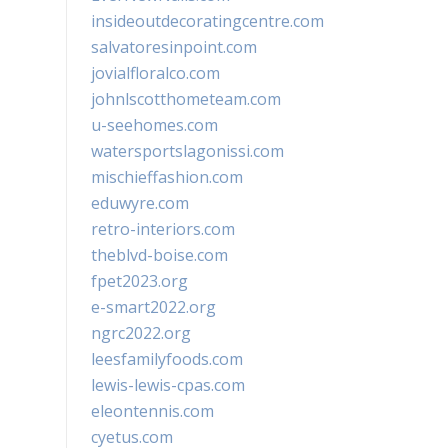
insideoutdecoratingcentre.com
salvatoresinpoint.com
jovialfloralco.com
johnlscotthometeam.com
u-seehomes.com
watersportslagonissi.com
mischieffashion.com
eduwyre.com
retro-interiors.com
theblvd-boise.com
fpet2023.org
e-smart2022.org
ngrc2022.org
leesfamilyfoods.com
lewis-lewis-cpas.com
eleontennis.com
cyetus.com