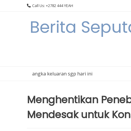
Skip
Call Us: +2782 444 YEAH
to
content
Berita Seput
angka keluaran sgp hari ini
Menghentikan Peneb
Mendesak untuk Kon