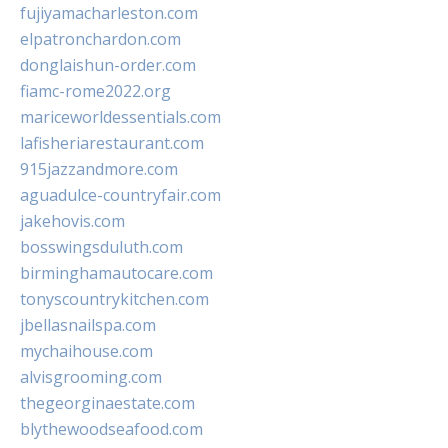
fujiyamacharleston.com
elpatronchardon.com
donglaishun-order.com
fiamc-rome2022.org
mariceworldessentials.com
lafisheriarestaurant.com
915jazzandmore.com
aguadulce-countryfair.com
jakehovis.com
bosswingsduluth.com
birminghamautocare.com
tonyscountrykitchen.com
jbellasnailspa.com
mychaihouse.com
alvisgrooming.com
thegeorginaestate.com
blythewoodseafood.com