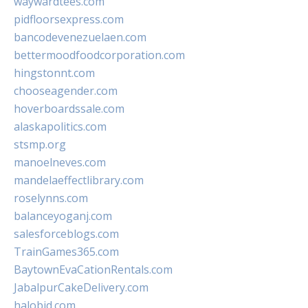
waywardtees.com
pidfloorsexpress.com
bancodevenezuelaen.com
bettermoodfoodcorporation.com
hingstonnt.com
chooseagender.com
hoverboardssale.com
alaskapolitics.com
stsmp.org
manoelneves.com
mandelaeffectlibrary.com
roselynns.com
balanceyoganj.com
salesforceblogs.com
TrainGames365.com
BaytownEvaCationRentals.com
JabalpurCakeDelivery.com
halobjd.com