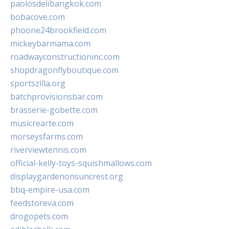
paolosdelibangkok.com
bobacove.com
phoone24brookfield.com
mickeybarmama.com
roadwayconstructioninc.com
shopdragonflyboutique.com
sportszilla.org
batchprovisionsbar.com
brasserie-gobette.com
musicrearte.com
morseysfarms.com
riverviewtennis.com
official-kelly-toys-squishmallows.com
displaygardenonsuncrest.org
bbq-empire-usa.com
feedstoreva.com
drogopets.com