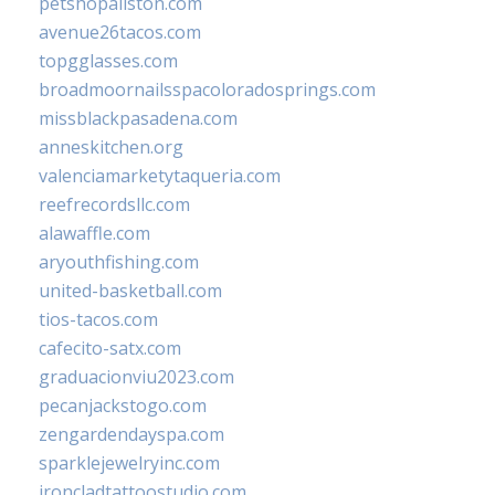
petshopallston.com
avenue26tacos.com
topgglasses.com
broadmoornailsspacoloradosprings.com
missblackpasadena.com
anneskitchen.org
valenciamarketytaqueria.com
reefrecordsllc.com
alawaffle.com
aryouthfishing.com
united-basketball.com
tios-tacos.com
cafecito-satx.com
graduacionviu2023.com
pecanjackstogo.com
zengardendayspa.com
sparklejewelryinc.com
ironcladtattoostudio.com