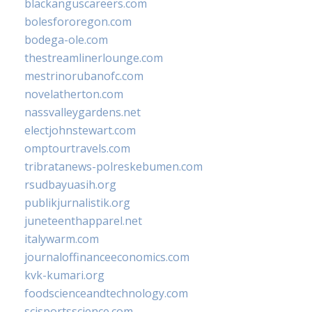
blackanguscareers.com
bolesfororegon.com
bodega-ole.com
thestreamlinerlounge.com
mestrinorubanofc.com
novelatherton.com
nassvalleygardens.net
electjohnstewart.com
omptourtravels.com
tribratanews-polreskebumen.com
rsudbayuasih.org
publikjurnalistik.org
juneteenthapparel.net
italywarm.com
journaloffinanceeconomics.com
kvk-kumari.org
foodscienceandtechnology.com
scisportsscience.com