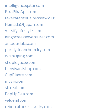
intelligenceqatar.com
PikaPikaApp.com
takecareofbusinessdfw.org
HamadaOfJapan.com
VersifyLifestyle.com
kingscreekadventures.com
antaeuslabs.com
purelycleanchemdry.com
WishOping.com
shoplegacee.com
bonvivantshop.com
CupPlante.com
mpzin.com
stcreal.com
PopUpFlea.com
valueml.com
rebeccatorresjewelry.com