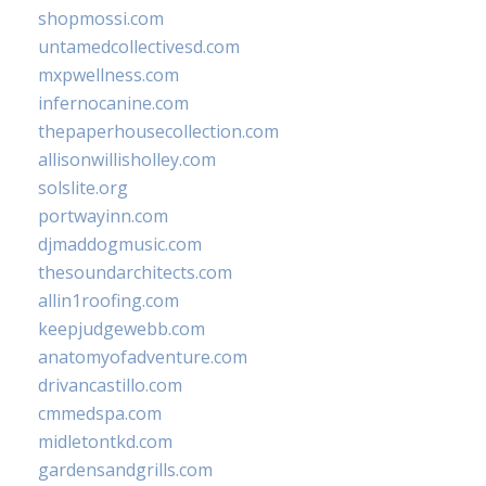
shopmossi.com
untamedcollectivesd.com
mxpwellness.com
infernocanine.com
thepaperhousecollection.com
allisonwillisholley.com
solslite.org
portwayinn.com
djmaddogmusic.com
thesoundarchitects.com
allin1roofing.com
keepjudgewebb.com
anatomyofadventure.com
drivancastillo.com
cmmedspa.com
midletontkd.com
gardensandgrills.com