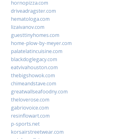
hornopizza.com
driveadragster.com
hematologa.com
lizaivanov.com
guesttinyhomes.com
home-plow-by-meyer.com
palatelatincuisine.com
blackdoglegacy.com
eatvivahouston.com
thebigshowok.com
chimeandstave.com
greatwallseafoodny.com
theloverose.com
gabriovoice.com
resinflowart.com
p-sports.net
korsairstreetwear.com