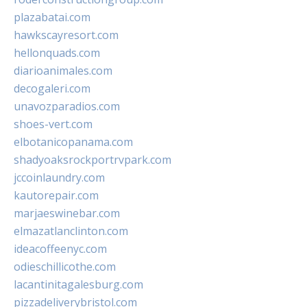
plazabatai.com
hawkscayresort.com
hellonquads.com
diarioanimales.com
decogaleri.com
unavozparadios.com
shoes-vert.com
elbotanicopanama.com
shadyoaksrockportrvpark.com
jccoinlaundry.com
kautorepair.com
marjaeswinebar.com
elmazatlanclinton.com
ideacoffeenyc.com
odieschillicothe.com
lacantinitagalesburg.com
pizzadeliverybristol.com