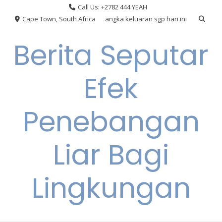
Skip
Call Us: +2782 444 YEAH
to
Cape Town, South Africa
angka keluaran sgp hari ini
content
Berita Seputar
Efek
Penebangan
Liar Bagi
Lingkungan