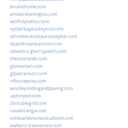
bruinshome.com
annascleaningsvc.com
wolfcitytattoo.com
oysterbayturkeytrot.com
lafronterarestauranteybar.com
lilyandrosetearoom.com
olivesburgberrypatch.com
theslushkids.com
giobastian.com
glpascensori.com
rifloorepoxy.com
woolleymillingandpaving.com
uptonpvd.com
2troublegrill.com
casateranga.com
sticksandstonesstudiooh.com
walkers-treeservice.com