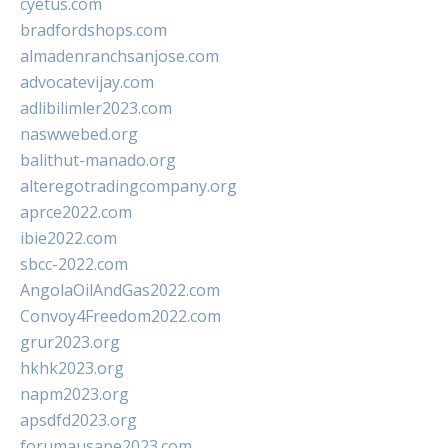
cyetus.com
bradfordshops.com
almadenranchsanjose.com
advocatevijay.com
adlibilimler2023.com
naswwebed.org
balithut-manado.org
alteregotradingcompany.org
aprce2022.com
ibie2022.com
sbcc-2022.com
AngolaOilAndGas2022.com
Convoy4Freedom2022.com
grur2023.org
hkhk2023.org
napm2023.org
apsdfd2023.org
forumausape2023.com