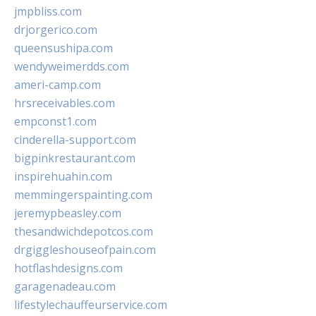
jmpbliss.com
drjorgerico.com
queensushipa.com
wendyweimerdds.com
ameri-camp.com
hrsreceivables.com
empconst1.com
cinderella-support.com
bigpinkrestaurant.com
inspirehuahin.com
memmingerspainting.com
jeremypbeasley.com
thesandwichdepotcos.com
drgiggleshouseofpain.com
hotflashdesigns.com
garagenadeau.com
lifestylechauffeurservice.com