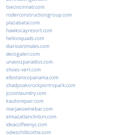
tsecincinnati.com
roderconstructiongroup.com
plazabatai.com
hawkscayresort.com
hellonquads.com
diarioanimales.com
decogaleri.com
unavozparadios.com
shoes-vert.com
elbotanicopanama.com
shadyoaksrockportrvpark.com
jccoinlaundry.com
kautorepair.com
marjaeswinebar.com
elmazatlanclinton.com
ideacoffeenyc.com
odieschillicothe.com