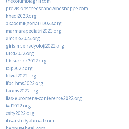
thecolumbiagrill.com
provisionscheeseandwineshoppe.com
khedi2023.org
akademikgeriatri2023.org
marmarapediatri2023.org
emchie2023.org
girisimselradyoloji2022.org
utcd2022.org
biosensor2022.org
ialp2022.org
klivet2022.org
ifac-hms2022.org
taoms2022.org
iias-euromena-conference2022.org
ivd2022.org
csity2022.org
ibsarstudyabroad.com
bennusehgall.com