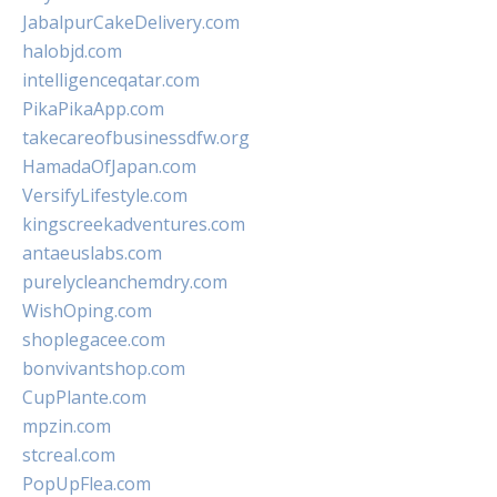
JabalpurCakeDelivery.com
halobjd.com
intelligenceqatar.com
PikaPikaApp.com
takecareofbusinessdfw.org
HamadaOfJapan.com
VersifyLifestyle.com
kingscreekadventures.com
antaeuslabs.com
purelycleanchemdry.com
WishOping.com
shoplegacee.com
bonvivantshop.com
CupPlante.com
mpzin.com
stcreal.com
PopUpFlea.com