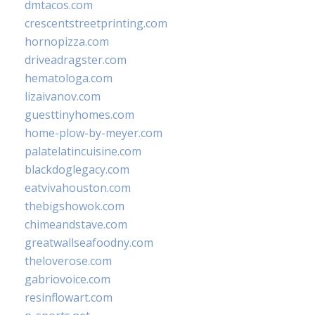
dmtacos.com
crescentstreetprinting.com
hornopizza.com
driveadragster.com
hematologa.com
lizaivanov.com
guesttinyhomes.com
home-plow-by-meyer.com
palatelatincuisine.com
blackdoglegacy.com
eatvivahouston.com
thebigshowok.com
chimeandstave.com
greatwallseafoodny.com
theloverose.com
gabriovoice.com
resinflowart.com