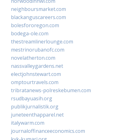
norwoodinnwi.com
neighboursmarket.com
blackanguscareers.com
bolesfororegon.com
bodega-ole.com
thestreamlinerlounge.com
mestrinorubanofc.com
novelatherton.com
nassvalleygardens.net
electjohnstewart.com
omptourtravels.com
tribratanews-polreskebumen.com
rsudbayuasih.org
publikjurnalistik.org
juneteenthapparel.net
italywarm.com
journaloffinanceeconomics.com
kvk-kumari.org