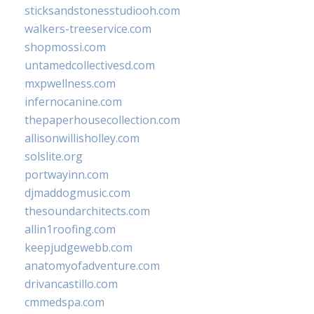
sticksandstonesstudiooh.com
walkers-treeservice.com
shopmossi.com
untamedcollectivesd.com
mxpwellness.com
infernocanine.com
thepaperhousecollection.com
allisonwillisholley.com
solslite.org
portwayinn.com
djmaddogmusic.com
thesoundarchitects.com
allin1roofing.com
keepjudgewebb.com
anatomyofadventure.com
drivancastillo.com
cmmedspa.com