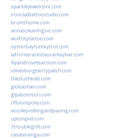
sparklejewelryinc.com
ironcladtattoostudio.com
bruinshome.com
annascleaningsvc.com
wolfcitytattoo.com
oysterbayturkeytrot.com
lafronterarestauranteybar.com
lilyandrosetearoom.com
olivesburgberrypatch.com
theslushkids.com
giobastian.com
glpascensori.com
rifloorepoxy.com
woolleymillingandpaving.com
uptonpvd.com
2troublegrill.com
casateranga.com