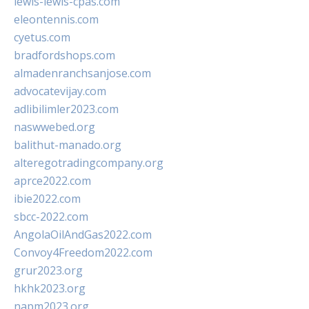
lewis-lewis-cpas.com
eleontennis.com
cyetus.com
bradfordshops.com
almadenranchsanjose.com
advocatevijay.com
adlibilimler2023.com
naswwebed.org
balithut-manado.org
alteregotradingcompany.org
aprce2022.com
ibie2022.com
sbcc-2022.com
AngolaOilAndGas2022.com
Convoy4Freedom2022.com
grur2023.org
hkhk2023.org
napm2023.org