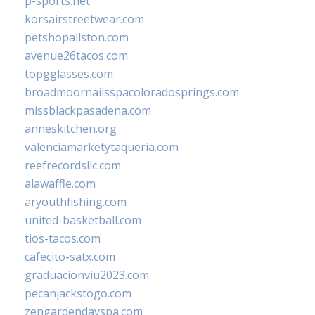
p-sports.net
korsairstreetwear.com
petshopallston.com
avenue26tacos.com
topgglasses.com
broadmoornailsspacoloradosprings.com
missblackpasadena.com
anneskitchen.org
valenciamarketytaqueria.com
reefrecordsllc.com
alawaffle.com
aryouthfishing.com
united-basketball.com
tios-tacos.com
cafecito-satx.com
graduacionviu2023.com
pecanjackstogo.com
zengardendayspa.com