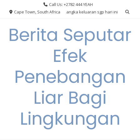
Skip
Call Us: +2782 444 YEAH
to
Cape Town, South Africa
angka keluaran sgp hari ini
content
Berita Seputar
Efek
Penebangan
Liar Bagi
Lingkungan