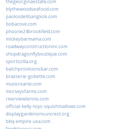
thegeorginaestate.com
blythewoodseafood.com
paolosdelibangkok.com
bobacove.com
phoone24brookfield.com
mickeybarmama.com
roadwayconstructioninc.com
shopdragonflyboutique.com
sportszilla.org
batchprovisionsbar.com
brasserie-gobette.com
musicrearte.com
morseysfarms.com
riverviewtennis.com
official-kelly-toys-squishmallows.com
displaygardenonsuncrest.org
bbq-empire-usa.com
feedstoreva.com