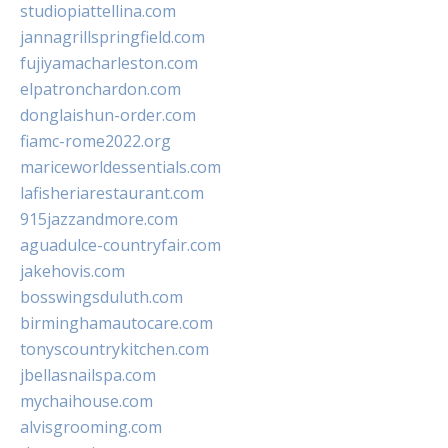
studiopiattellina.com
jannagrillspringfield.com
fujiyamacharleston.com
elpatronchardon.com
donglaishun-order.com
fiamc-rome2022.org
mariceworldessentials.com
lafisheriarestaurant.com
915jazzandmore.com
aguadulce-countryfair.com
jakehovis.com
bosswingsduluth.com
birminghamautocare.com
tonyscountrykitchen.com
jbellasnailspa.com
mychaihouse.com
alvisgrooming.com