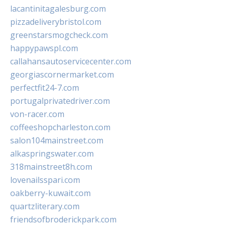
lacantinitagalesburg.com
pizzadeliverybristol.com
greenstarsmogcheck.com
happypawspl.com
callahansautoservicecenter.com
georgiascornermarket.com
perfectfit24-7.com
portugalprivatedriver.com
von-racer.com
coffeeshopcharleston.com
salon104mainstreet.com
alkaspringswater.com
318mainstreet8h.com
lovenailsspari.com
oakberry-kuwait.com
quartzliterary.com
friendsofbroderickpark.com