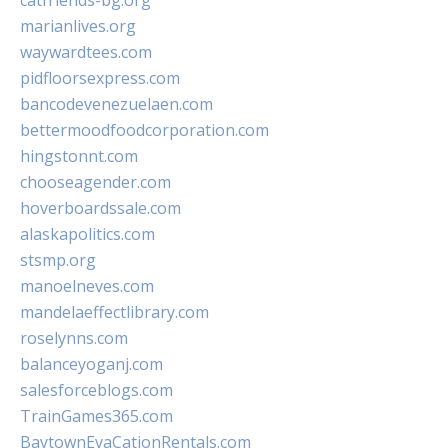
catfriends-bg.org
marianlives.org
waywardtees.com
pidfloorsexpress.com
bancodevenezuelaen.com
bettermoodfoodcorporation.com
hingstonnt.com
chooseagender.com
hoverboardssale.com
alaskapolitics.com
stsmp.org
manoelneves.com
mandelaeffectlibrary.com
roselynns.com
balanceyoganj.com
salesforceblogs.com
TrainGames365.com
BaytownEvaCationRentals.com