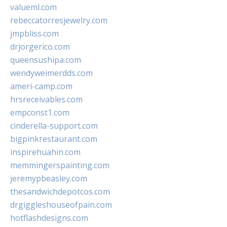
valueml.com
rebeccatorresjewelry.com
jmpbliss.com
drjorgerico.com
queensushipa.com
wendyweimerdds.com
ameri-camp.com
hrsreceivables.com
empconst1.com
cinderella-support.com
bigpinkrestaurant.com
inspirehuahin.com
memmingerspainting.com
jeremypbeasley.com
thesandwichdepotcos.com
drgiggleshouseofpain.com
hotflashdesigns.com