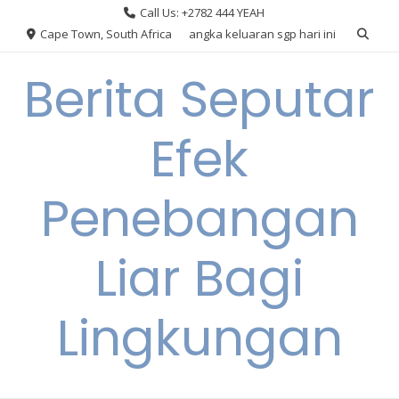
Skip
Call Us: +2782 444 YEAH
to
Cape Town, South Africa
angka keluaran sgp hari ini
content
Berita Seputar
Efek
Penebangan
Liar Bagi
Lingkungan