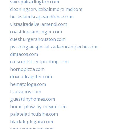
vwrepairarlington.com
cleaningservicebaltimore-md.com
beckslandscapeandfence.com
vistaaltadelveramendi.com
coastlinecateringnc.com
cuesburgershouston.com
psicologiaespecializadaencampeche.com
dmtacos.com
crescentstreetprinting.com
hornopizza.com
driveadragster.com
hematologa.com
lizaivanov.com
guesttinyhomes.com
home-plow-by-meyer.com
palatelatincuisine.com
blackdoglegacy.com
eatvivahouston.com