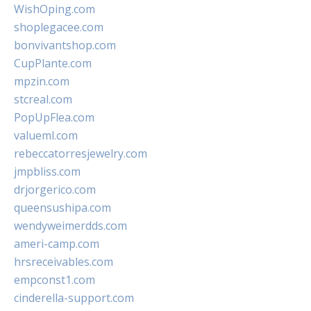
WishOping.com
shoplegacee.com
bonvivantshop.com
CupPlante.com
mpzin.com
stcreal.com
PopUpFlea.com
valueml.com
rebeccatorresjewelry.com
jmpbliss.com
drjorgerico.com
queensushipa.com
wendyweimerdds.com
ameri-camp.com
hrsreceivables.com
empconst1.com
cinderella-support.com