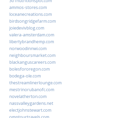
301nutritionspot.com
ammos-stores.com
loceanecreations.com
birdsongridgefarm.com
joiedevivblog.com
valera-amsterdam.com
libertybrandhemp.com
norwoodinnwi.com
neighboursmarket.com
blackanguscareers.com
bolesfororegon.com
bodega-ole.com
thestreamlinerlounge.com
mestrinorubanofc.com
novelatherton.com
nassvalleygardens.net
electjohnstewart.com
omptourtravels.com