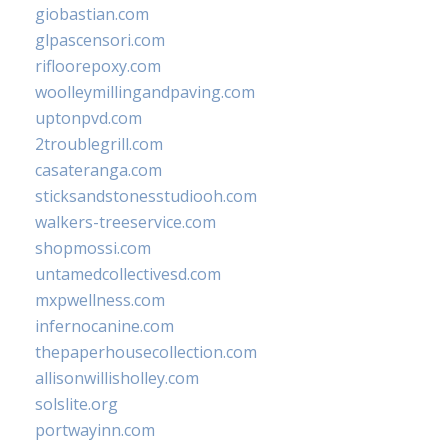
giobastian.com
glpascensori.com
rifloorepoxy.com
woolleymillingandpaving.com
uptonpvd.com
2troublegrill.com
casateranga.com
sticksandstonesstudiooh.com
walkers-treeservice.com
shopmossi.com
untamedcollectivesd.com
mxpwellness.com
infernocanine.com
thepaperhousecollection.com
allisonwillisholley.com
solslite.org
portwayinn.com