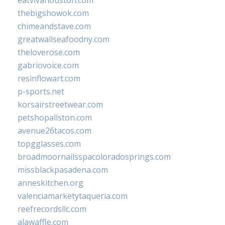
thebigshowok.com
chimeandstave.com
greatwallseafoodny.com
theloverose.com
gabriovoice.com
resinflowart.com
p-sports.net
korsairstreetwear.com
petshopallston.com
avenue26tacos.com
topgglasses.com
broadmoornailsspacoloradosprings.com
missblackpasadena.com
anneskitchen.org
valenciamarketytaqueria.com
reefrecordsllc.com
alawaffle.com