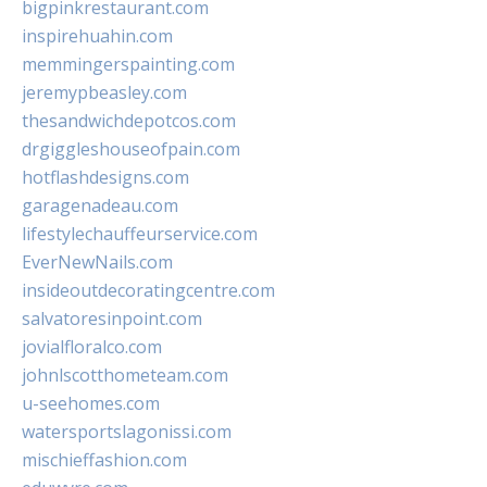
bigpinkrestaurant.com
inspirehuahin.com
memmingerspainting.com
jeremypbeasley.com
thesandwichdepotcos.com
drgiggleshouseofpain.com
hotflashdesigns.com
garagenadeau.com
lifestylechauffeurservice.com
EverNewNails.com
insideoutdecoratingcentre.com
salvatoresinpoint.com
jovialfloralco.com
johnlscotthometeam.com
u-seehomes.com
watersportslagonissi.com
mischieffashion.com