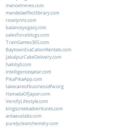
manoelneves.com
mandelaeffectlibrary.com
roselynns.com
balanceyoganj.com
salesforceblogs.com
TrainGames365.com
BaytownEvaCationRentals.com
JabalpurCakeDelivery.com
halobjd.com
intelligenceqatar.com
PikaPikaApp.com
takecareofbusinessdfw.org
HamadaOfJapan.com
VersifyLifestyle.com
kingscreekadventures.com
antaeuslabs.com
purelycleanchemdry.com