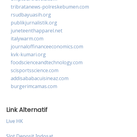
tribratanews-polreskebumen.com
rsudbayuasih.org
publikjurnalistik.org
juneteenthapparel.net
italywarm.com
journaloffinanceeconomics.com
kvk-kumari.org
foodscienceandtechnology.com
scisportsscience.com
addisababacuisineaz.com
burgerimcamas.com
Link Alternatif
Live HK
Slot Deposit Indosat