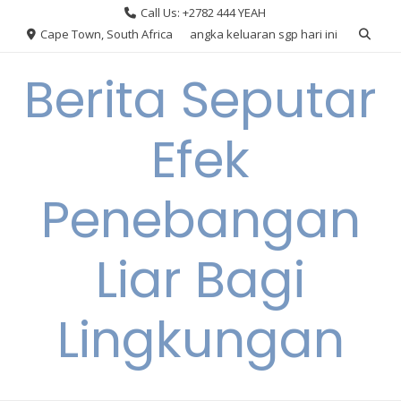
Skip
Call Us: +2782 444 YEAH
to
Cape Town, South Africa
angka keluaran sgp hari ini
content
Berita Seputar
Efek
Penebangan
Liar Bagi
Lingkungan