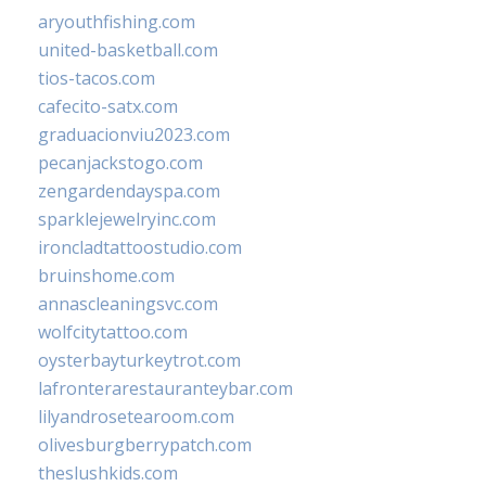
aryouthfishing.com
united-basketball.com
tios-tacos.com
cafecito-satx.com
graduacionviu2023.com
pecanjackstogo.com
zengardendayspa.com
sparklejewelryinc.com
ironcladtattoostudio.com
bruinshome.com
annascleaningsvc.com
wolfcitytattoo.com
oysterbayturkeytrot.com
lafronterarestauranteybar.com
lilyandrosetearoom.com
olivesburgberrypatch.com
theslushkids.com