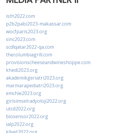
isth2022.com
p2b2pabi2023-makassar.com
wocfparis2023.org
sinc2023.com
scdlqatar2022-qa.com
thecolumbiagrill.com
provisionscheeseandwineshoppe.com
khedi2023.org
akademikgeriatri2023.org
marmarapediatri2023.org
emchie2023.org
girisimselradyoloji2022.org
utcd2022.org
biosensor2022.org
ialp2022.org
klivet2022.org