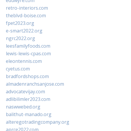
eduwyre.com
retro-interiors.com
theblvd-boise.com
fpet2023.org
e-smart2022.org
ngrc2022.org
leesfamilyfoods.com
lewis-lewis-cpas.com
eleontennis.com
cyetus.com
bradfordshops.com
almadenranchsanjose.com
advocatevijay.com
adlibilimler2023.com
naswwebed.org
balithut-manado.org
alteregotradingcompany.org
aprce2022.com