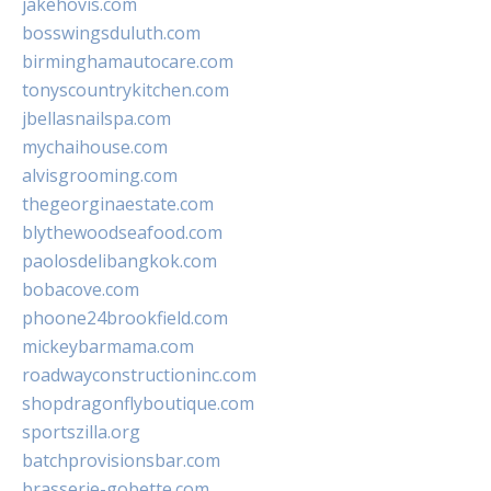
jakehovis.com
bosswingsduluth.com
birminghamautocare.com
tonyscountrykitchen.com
jbellasnailspa.com
mychaihouse.com
alvisgrooming.com
thegeorginaestate.com
blythewoodseafood.com
paolosdelibangkok.com
bobacove.com
phoone24brookfield.com
mickeybarmama.com
roadwayconstructioninc.com
shopdragonflyboutique.com
sportszilla.org
batchprovisionsbar.com
brasserie-gobette.com