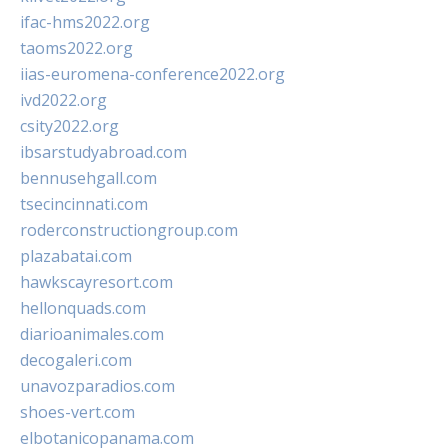
ifac-hms2022.org
taoms2022.org
iias-euromena-conference2022.org
ivd2022.org
csity2022.org
ibsarstudyabroad.com
bennusehgall.com
tsecincinnati.com
roderconstructiongroup.com
plazabatai.com
hawkscayresort.com
hellonquads.com
diarioanimales.com
decogaleri.com
unavozparadios.com
shoes-vert.com
elbotanicopanama.com