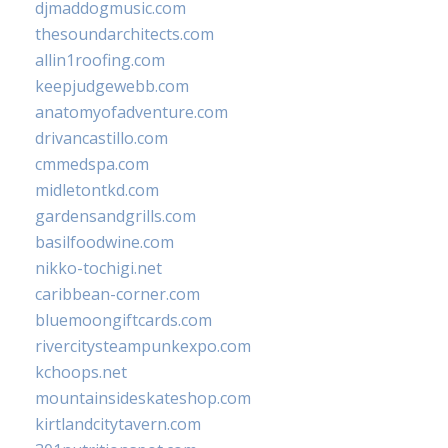
djmaddogmusic.com
thesoundarchitects.com
allin1roofing.com
keepjudgewebb.com
anatomyofadventure.com
drivancastillo.com
cmmedspa.com
midletontkd.com
gardensandgrills.com
basilfoodwine.com
nikko-tochigi.net
caribbean-corner.com
bluemoongiftcards.com
rivercitysteampunkexpo.com
kchoops.net
mountainsideskateshop.com
kirtlandcitytavern.com