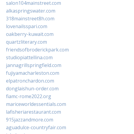
salon104mainstreet.com
alkaspringswater.com
318mainstreet8h.com
lovenailsspari.com
oakberry-kuwait.com
quartzliterary.com
friendsofbroderickpark.com
studiopiattellina.com
jannagrillspringfield.com
fujiyamacharleston.com
elpatronchardon.com
donglaishun-order.com
fiamc-rome2022.org
mariceworldessentials.com
lafisheriarestaurant.com
915jazzandmore.com
aguadulce-countryfair.com