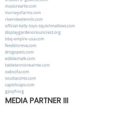
musicrearte.com
morseysfarms.com
riverviewtennis.com
official-kelly-toys-squishmallows.com
displaygardenonsuncrest.org
bbq-empire-usa.com
feedstoreva.com
drogopets.com
ediblechalk.com
tabletennisnearme.com
oaksofa.com
soultacohtx.com
capishcaps.com
gpsyfl.org
MEDIA PARTNER III