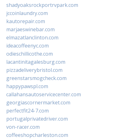
shadyoaksrockportrvpark.com
jccoinlaundry.com
kautorepair.com
marjaeswinebar.com
elmazatlanclinton.com
ideacoffeenyc.com
odieschillicothe.com
lacantinitagalesburg.com
pizzadeliverybristol.com
greenstarsmogcheck.com
happypawspl.com
callahansautoservicecenter.com
georgiascornermarket.com
perfectfit24-7.com
portugalprivatedriver.com
von-racer.com
coffeeshopcharleston.com