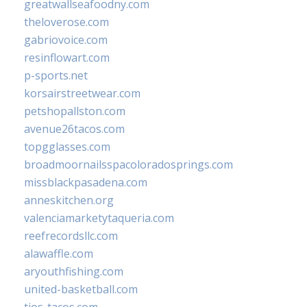
greatwallseafoodny.com
theloverose.com
gabriovoice.com
resinflowart.com
p-sports.net
korsairstreetwear.com
petshopallston.com
avenue26tacos.com
topgglasses.com
broadmoornailsspacoloradosprings.com
missblackpasadena.com
anneskitchen.org
valenciamarketytaqueria.com
reefrecordsllc.com
alawaffle.com
aryouthfishing.com
united-basketball.com
tios-tacos.com