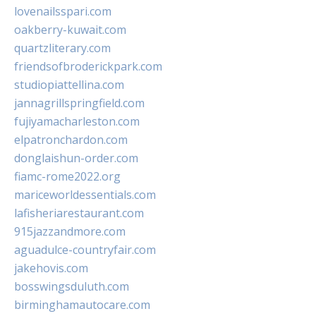
lovenailsspari.com
oakberry-kuwait.com
quartzliterary.com
friendsofbroderickpark.com
studiopiattellina.com
jannagrillspringfield.com
fujiyamacharleston.com
elpatronchardon.com
donglaishun-order.com
fiamc-rome2022.org
mariceworldessentials.com
lafisheriarestaurant.com
915jazzandmore.com
aguadulce-countryfair.com
jakehovis.com
bosswingsduluth.com
birminghamautocare.com