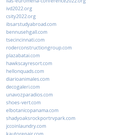
iias-euromena-conference2022.org
ivd2022.org
csity2022.org
ibsarstudyabroad.com
bennusehgall.com
tsecincinnati.com
roderconstructiongroup.com
plazabatai.com
hawkscayresort.com
hellonquads.com
diarioanimales.com
decogaleri.com
unavozparadios.com
shoes-vert.com
elbotanicopanama.com
shadyoaksrockportrvpark.com
jccoinlaundry.com
kautorepair.com