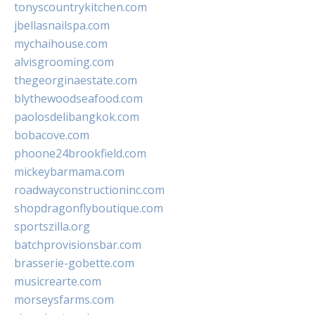
tonyscountrykitchen.com
jbellasnailspa.com
mychaihouse.com
alvisgrooming.com
thegeorginaestate.com
blythewoodseafood.com
paolosdelibangkok.com
bobacove.com
phoone24brookfield.com
mickeybarmama.com
roadwayconstructioninc.com
shopdragonflyboutique.com
sportszilla.org
batchprovisionsbar.com
brasserie-gobette.com
musicrearte.com
morseysfarms.com