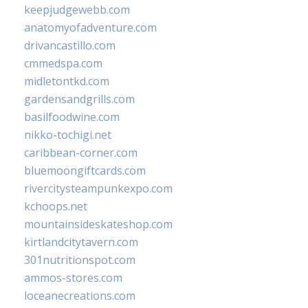
keepjudgewebb.com
anatomyofadventure.com
drivancastillo.com
cmmedspa.com
midletontkd.com
gardensandgrills.com
basilfoodwine.com
nikko-tochigi.net
caribbean-corner.com
bluemoongiftcards.com
rivercitysteampunkexpo.com
kchoops.net
mountainsideskateshop.com
kirtlandcitytavern.com
301nutritionspot.com
ammos-stores.com
loceanecreations.com