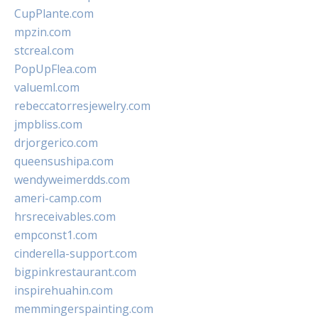
CupPlante.com
mpzin.com
stcreal.com
PopUpFlea.com
valueml.com
rebeccatorresjewelry.com
jmpbliss.com
drjorgerico.com
queensushipa.com
wendyweimerdds.com
ameri-camp.com
hrsreceivables.com
empconst1.com
cinderella-support.com
bigpinkrestaurant.com
inspirehuahin.com
memmingerspainting.com