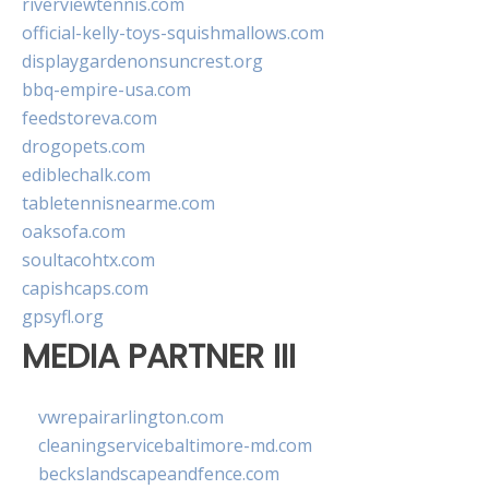
riverviewtennis.com
official-kelly-toys-squishmallows.com
displaygardenonsuncrest.org
bbq-empire-usa.com
feedstoreva.com
drogopets.com
ediblechalk.com
tabletennisnearme.com
oaksofa.com
soultacohtx.com
capishcaps.com
gpsyfl.org
MEDIA PARTNER III
vwrepairarlington.com
cleaningservicebaltimore-md.com
beckslandscapeandfence.com