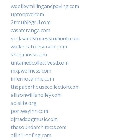
woolleymillingandpaving.com
uptonpvd.com
2troublegrill.com
casateranga.com
sticksandstonesstudiooh.com
walkers-treeservice.com
shopmossi.com
untamedcollectivesd.com
mxpwellness.com
infernocanine.com
thepaperhousecollection.com
allisonwillisholley.com
solslite.org
portwayinn.com
djmaddogmusic.com
thesoundarchitects.com
allin1roofing.com