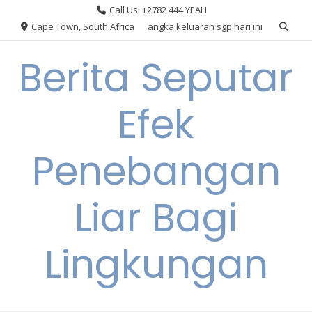
Skip
Call Us: +2782 444 YEAH
to
Cape Town, South Africa
angka keluaran sgp hari ini
content
Berita Seputar
Efek
Penebangan
Liar Bagi
Lingkungan