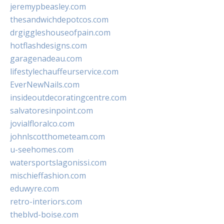
jeremypbeasley.com
thesandwichdepotcos.com
drgiggleshouseofpain.com
hotflashdesigns.com
garagenadeau.com
lifestylechauffeurservice.com
EverNewNails.com
insideoutdecoratingcentre.com
salvatoresinpoint.com
jovialfloralco.com
johnlscotthometeam.com
u-seehomes.com
watersportslagonissi.com
mischieffashion.com
eduwyre.com
retro-interiors.com
theblvd-boise.com