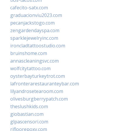
cafecito-satx.com
graduacionviu2023.com
pecanjackstogo.com
zengardendayspa.com
sparklejewelryinc.com
ironcladtattoostudio.com
bruinshome.com
annascleaningsvc.com
wolfcitytattoo.com
oysterbayturkeytrot.com
lafronterarestauranteybar.com
lilyandrosetearoom.com
olivesburgberrypatch.com
theslushkids.com
giobastian.com
glpascensori.com
rifloorepoxy.com