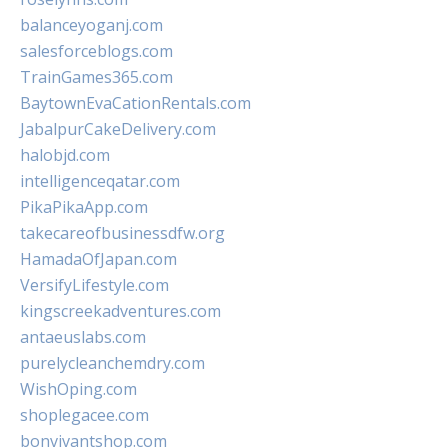
balanceyoganj.com
salesforceblogs.com
TrainGames365.com
BaytownEvaCationRentals.com
JabalpurCakeDelivery.com
halobjd.com
intelligenceqatar.com
PikaPikaApp.com
takecareofbusinessdfw.org
HamadaOfJapan.com
VersifyLifestyle.com
kingscreekadventures.com
antaeuslabs.com
purelycleanchemdry.com
WishOping.com
shoplegacee.com
bonvivantshop.com