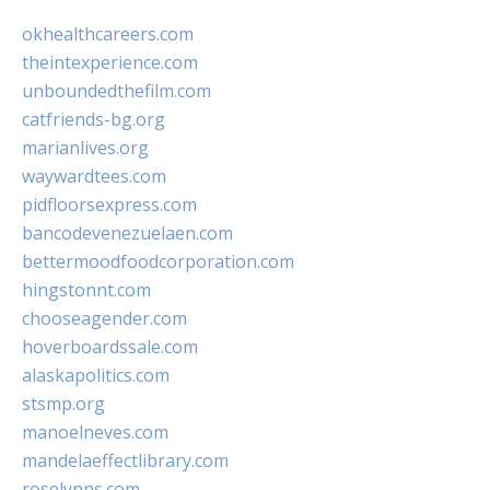
okhealthcareers.com
theintexperience.com
unboundedthefilm.com
catfriends-bg.org
marianlives.org
waywardtees.com
pidfloorsexpress.com
bancodevenezuelaen.com
bettermoodfoodcorporation.com
hingstonnt.com
chooseagender.com
hoverboardssale.com
alaskapolitics.com
stsmp.org
manoelneves.com
mandelaeffectlibrary.com
roselynns.com