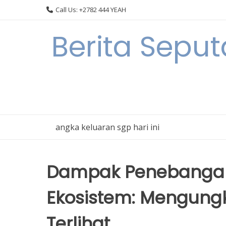
Skip
Call Us: +2782 444 YEAH
to
content
Berita Seput
angka keluaran sgp hari ini
Dampak Penebangan
Ekosistem: Mengung
Terlihat