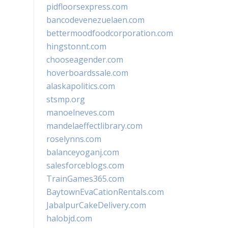
pidfloorsexpress.com
bancodevenezuelaen.com
bettermoodfoodcorporation.com
hingstonnt.com
chooseagender.com
hoverboardssale.com
alaskapolitics.com
stsmp.org
manoelneves.com
mandelaeffectlibrary.com
roselynns.com
balanceyoganj.com
salesforceblogs.com
TrainGames365.com
BaytownEvaCationRentals.com
JabalpurCakeDelivery.com
halobjd.com