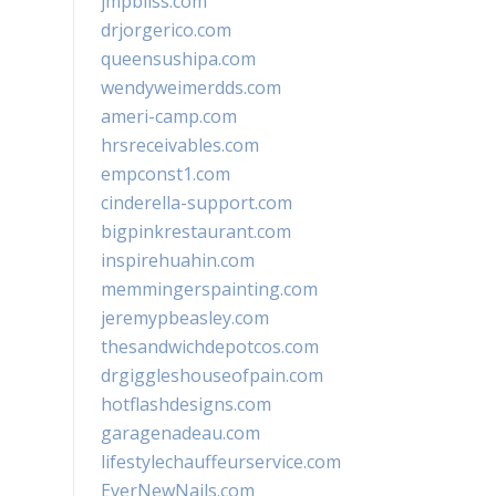
jmpbliss.com
drjorgerico.com
queensushipa.com
wendyweimerdds.com
ameri-camp.com
hrsreceivables.com
empconst1.com
cinderella-support.com
bigpinkrestaurant.com
inspirehuahin.com
memmingerspainting.com
jeremypbeasley.com
thesandwichdepotcos.com
drgiggleshouseofpain.com
hotflashdesigns.com
garagenadeau.com
lifestylechauffeurservice.com
EverNewNails.com