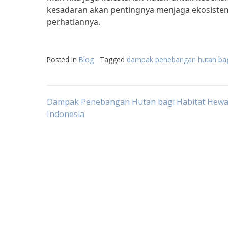
kesadaran akan pentingnya menjaga ekosistem
perhatiannya.
Posted in
Blog
Tagged
dampak penebangan hutan bag
Post
Dampak Penebangan Hutan bagi Habitat Hewa
Indonesia
navigation