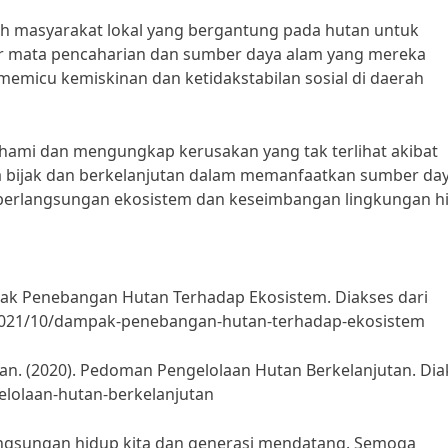
h masyarakat lokal yang bergantung pada hutan untuk
r mata pencaharian dan sumber daya alam yang mereka
memicu kemiskinan dan ketidakstabilan sosial di daerah
ahami dan mengungkap kerusakan yang tak terlihat akibat
ra bijak dan berkelanjutan dalam memanfaatkan sumber da
eberlangsungan ekosistem dan keseimbangan lingkungan h
pak Penebangan Hutan Terhadap Ekosistem. Diakses dari
a/2021/10/dampak-penebangan-hutan-terhadap-ekosistem
n. (2020). Pedoman Pengelolaan Hutan Berkelanjutan. Dia
lolaan-hutan-berkelanjutan
langsungan hidup kita dan generasi mendatang. Semoga