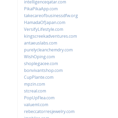
intelligenceqatar.com
PikaPikaApp.com
takecareofbusinessdfw.org
HamadaOfJapan.com
VersifyLifestyle.com
kingscreekadventures.com
antaeuslabs.com
purelycleanchemdry.com
WishOping.com
shoplegacee.com
bonvivantshop.com
CupPlante.com
mpzin.com
stcreal.com
PopUpFlea.com
valueml.com
rebeccatorresjewelry.com