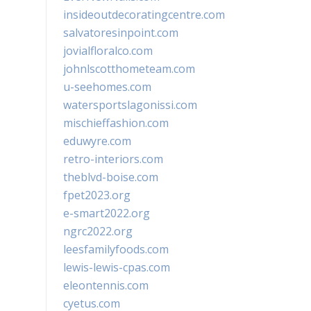
insideoutdecoratingcentre.com
salvatoresinpoint.com
jovialfloralco.com
johnlscotthometeam.com
u-seehomes.com
watersportslagonissi.com
mischieffashion.com
eduwyre.com
retro-interiors.com
theblvd-boise.com
fpet2023.org
e-smart2022.org
ngrc2022.org
leesfamilyfoods.com
lewis-lewis-cpas.com
eleontennis.com
cyetus.com