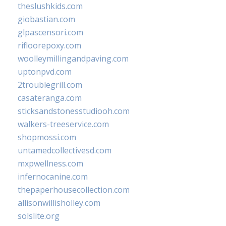
theslushkids.com
giobastian.com
glpascensori.com
rifloorepoxy.com
woolleymillingandpaving.com
uptonpvd.com
2troublegrill.com
casateranga.com
sticksandstonesstudiooh.com
walkers-treeservice.com
shopmossi.com
untamedcollectivesd.com
mxpwellness.com
infernocanine.com
thepaperhousecollection.com
allisonwillisholley.com
solslite.org