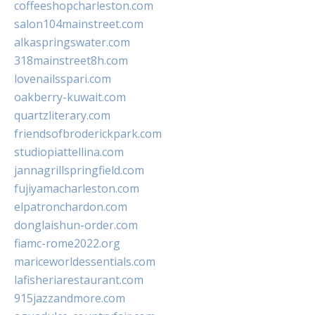
coffeeshopcharleston.com
salon104mainstreet.com
alkaspringswater.com
318mainstreet8h.com
lovenailsspari.com
oakberry-kuwait.com
quartzliterary.com
friendsofbroderickpark.com
studiopiattellina.com
jannagrillspringfield.com
fujiyamacharleston.com
elpatronchardon.com
donglaishun-order.com
fiamc-rome2022.org
mariceworldessentials.com
lafisheriarestaurant.com
915jazzandmore.com