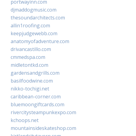
portwayinn.com
djmaddogmusic.com
thesoundarchitects.com
allin1roofing.com
keepjudgewebb.com
anatomyofadventure.com
drivancastillo.com
cmmedspa.com
midletontkd.com
gardensandgrills.com
basilfoodwine.com
nikko-tochigi.net
caribbean-corner.com
bluemoongiftcards.com
rivercitysteampunkexpo.com
kchoops.net
mountainsideskateshop.com
kirtlandcitytavern.com