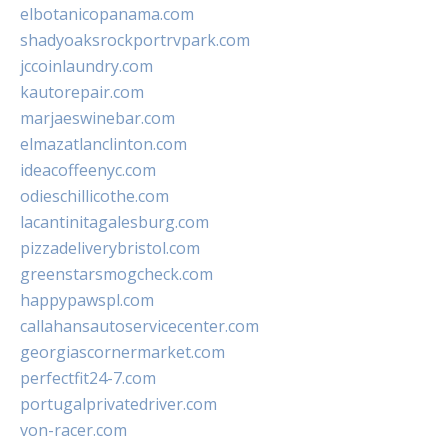
elbotanicopanama.com
shadyoaksrockportrvpark.com
jccoinlaundry.com
kautorepair.com
marjaeswinebar.com
elmazatlanclinton.com
ideacoffeenyc.com
odieschillicothe.com
lacantinitagalesburg.com
pizzadeliverybristol.com
greenstarsmogcheck.com
happypawspl.com
callahansautoservicecenter.com
georgiascornermarket.com
perfectfit24-7.com
portugalprivatedriver.com
von-racer.com