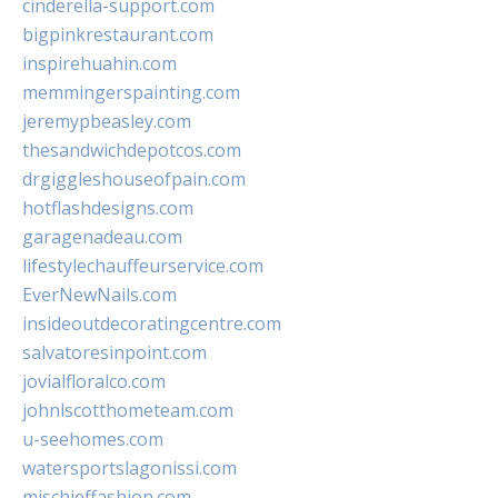
cinderella-support.com
bigpinkrestaurant.com
inspirehuahin.com
memmingerspainting.com
jeremypbeasley.com
thesandwichdepotcos.com
drgiggleshouseofpain.com
hotflashdesigns.com
garagenadeau.com
lifestylechauffeurservice.com
EverNewNails.com
insideoutdecoratingcentre.com
salvatoresinpoint.com
jovialfloralco.com
johnlscotthometeam.com
u-seehomes.com
watersportslagonissi.com
mischieffashion.com