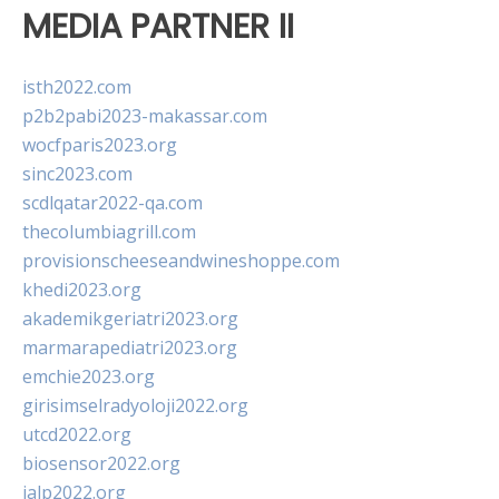
MEDIA PARTNER II
isth2022.com
p2b2pabi2023-makassar.com
wocfparis2023.org
sinc2023.com
scdlqatar2022-qa.com
thecolumbiagrill.com
provisionscheeseandwineshoppe.com
khedi2023.org
akademikgeriatri2023.org
marmarapediatri2023.org
emchie2023.org
girisimselradyoloji2022.org
utcd2022.org
biosensor2022.org
ialp2022.org