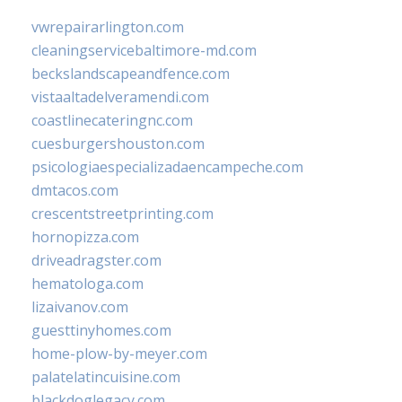
vwrepairarlington.com
cleaningservicebaltimore-md.com
beckslandscapeandfence.com
vistaaltadelveramendi.com
coastlinecateringnc.com
cuesburgershouston.com
psicologiaespecializadaencampeche.com
dmtacos.com
crescentstreetprinting.com
hornopizza.com
driveadragster.com
hematologa.com
lizaivanov.com
guesttinyhomes.com
home-plow-by-meyer.com
palatelatincuisine.com
blackdoglegacy.com