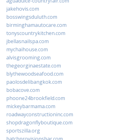
aguadulce-countryfair.com
jakehovis.com
bosswingsduluth.com
birminghamautocare.com
tonyscountrykitchen.com
jbellasnailspa.com
mychaihouse.com
alvisgrooming.com
thegeorginaestate.com
blythewoodseafood.com
paolosdelibangkok.com
bobacove.com
phoone24brookfield.com
mickeybarmama.com
roadwayconstructioninc.com
shopdragonflyboutique.com
sportszilla.org
batchprovisionsbar.com