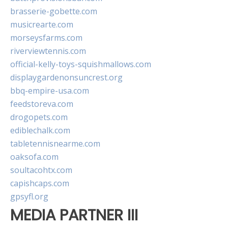
brasserie-gobette.com
musicrearte.com
morseysfarms.com
riverviewtennis.com
official-kelly-toys-squishmallows.com
displaygardenonsuncrest.org
bbq-empire-usa.com
feedstoreva.com
drogopets.com
ediblechalk.com
tabletennisnearme.com
oaksofa.com
soultacohtx.com
capishcaps.com
gpsyfl.org
MEDIA PARTNER III