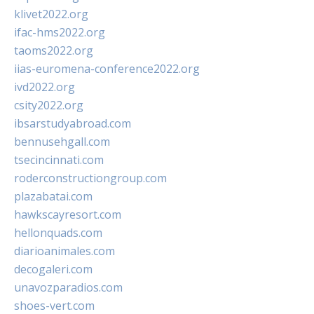
klivet2022.org
ifac-hms2022.org
taoms2022.org
iias-euromena-conference2022.org
ivd2022.org
csity2022.org
ibsarstudyabroad.com
bennusehgall.com
tsecincinnati.com
roderconstructiongroup.com
plazabatai.com
hawkscayresort.com
hellonquads.com
diarioanimales.com
decogaleri.com
unavozparadios.com
shoes-vert.com