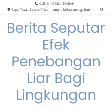
Skip
Call Us: +2782 444 YEAH
to
Cape Town, South Africa
angka keluaran sgp hari ini
content
Berita Seputar
Efek
Penebangan
Liar Bagi
Lingkungan