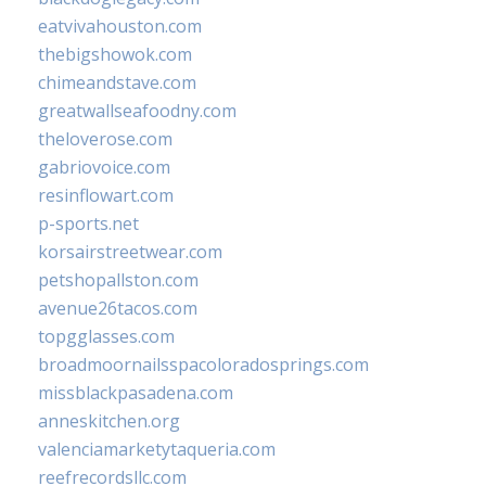
eatvivahouston.com
thebigshowok.com
chimeandstave.com
greatwallseafoodny.com
theloverose.com
gabriovoice.com
resinflowart.com
p-sports.net
korsairstreetwear.com
petshopallston.com
avenue26tacos.com
topgglasses.com
broadmoornailsspacoloradosprings.com
missblackpasadena.com
anneskitchen.org
valenciamarketytaqueria.com
reefrecordsllc.com