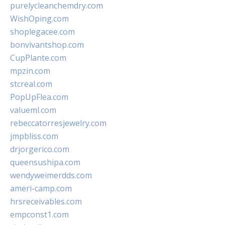
purelycleanchemdry.com
WishOping.com
shoplegacee.com
bonvivantshop.com
CupPlante.com
mpzin.com
stcreal.com
PopUpFlea.com
valueml.com
rebeccatorresjewelry.com
jmpbliss.com
drjorgerico.com
queensushipa.com
wendyweimerdds.com
ameri-camp.com
hrsreceivables.com
empconst1.com