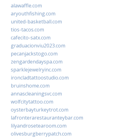
alawaffle.com
aryouthfishing.com
united-basketball.com
tios-tacos.com
cafecito-satx.com
graduacionviu2023.com
pecanjackstogo.com
zengardendayspa.com
sparklejewelryinc.com
ironcladtattoostudio.com
bruinshome.com
annascleaningsvc.com
wolfcitytattoo.com
oysterbayturkeytrot.com
lafronterarestauranteybar.com
lilyandrosetearoom.com
olivesburgberrypatch.com