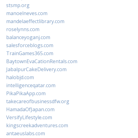
stsmp.org
manoelneves.com
mandelaeffectlibrary.com
roselynns.com
balanceyoganj.com
salesforceblogs.com
TrainGames365.com
BaytownEvaCationRentals.com
JabalpurCakeDelivery.com
halobjd.com
intelligenceqatar.com
PikaPikaApp.com
takecareofbusinessdfw.org
HamadaOfJapan.com
VersifyLifestyle.com
kingscreekadventures.com
antaeuslabs.com