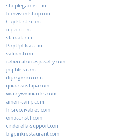
shoplegacee.com
bonvivantshop.com
CupPlante.com
mpzin.com
stcreal.com
PopUpFlea.com
valueml.com
rebeccatorresjewelry.com
jmpbliss.com
drjorgerico.com
queensushipa.com
wendyweimerdds.com
ameri-camp.com
hrsreceivables.com
empconst1.com
cinderella-support.com
bigpinkrestaurant.com