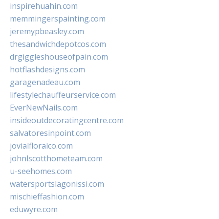
inspirehuahin.com
memmingerspainting.com
jeremypbeasley.com
thesandwichdepotcos.com
drgiggleshouseofpain.com
hotflashdesigns.com
garagenadeau.com
lifestylechauffeurservice.com
EverNewNails.com
insideoutdecoratingcentre.com
salvatoresinpoint.com
jovialfloralco.com
johnlscotthometeam.com
u-seehomes.com
watersportslagonissi.com
mischieffashion.com
eduwyre.com