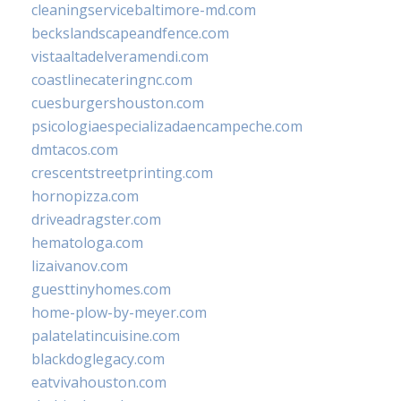
cleaningservicebaltimore-md.com
beckslandscapeandfence.com
vistaaltadelveramendi.com
coastlinecateringnc.com
cuesburgershouston.com
psicologiaespecializadaencampeche.com
dmtacos.com
crescentstreetprinting.com
hornopizza.com
driveadragster.com
hematologa.com
lizaivanov.com
guesttinyhomes.com
home-plow-by-meyer.com
palatelatincuisine.com
blackdoglegacy.com
eatvivahouston.com