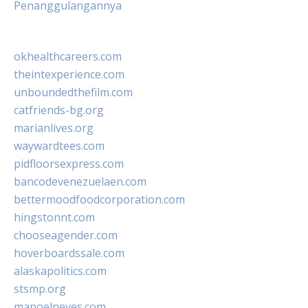
Penanggulangannya
okhealthcareers.com
theintexperience.com
unboundedthefilm.com
catfriends-bg.org
marianlives.org
waywardtees.com
pidfloorsexpress.com
bancodevenezuelaen.com
bettermoodfoodcorporation.com
hingstonnt.com
chooseagender.com
hoverboardssale.com
alaskapolitics.com
stsmp.org
manoelneves.com