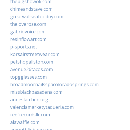
thebigshowok.com
chimeandstave.com
greatwallseafoodny.com
theloverose.com
gabriovoice.com
resinflowart.com
p-sports.net
korsairstreetwear.com
petshopallston.com
avenue26tacos.com
topgglasses.com
broadmoornailsspacoloradosprings.com
missblackpasadena.com
anneskitchen.org
valenciamarketytaqueria.com
reefrecordsllc.com
alawaffle.com
aryouthfishing.com