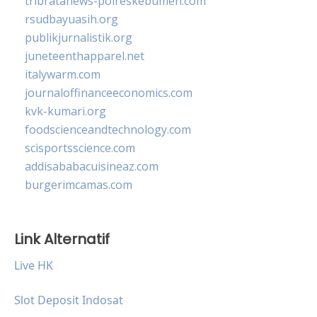
tribratanews-polreskebumen.com
rsudbayuasih.org
publikjurnalistik.org
juneteenthapparel.net
italywarm.com
journaloffinanceeconomics.com
kvk-kumari.org
foodscienceandtechnology.com
scisportsscience.com
addisababacuisineaz.com
burgerimcamas.com
Link Alternatif
Live HK
Slot Deposit Indosat