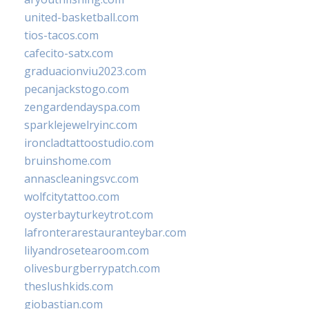
united-basketball.com
tios-tacos.com
cafecito-satx.com
graduacionviu2023.com
pecanjackstogo.com
zengardendayspa.com
sparklejewelryinc.com
ironcladtattoostudio.com
bruinshome.com
annascleaningsvc.com
wolfcitytattoo.com
oysterbayturkeytrot.com
lafronterarestauranteybar.com
lilyandrosetearoom.com
olivesburgberrypatch.com
theslushkids.com
giobastian.com