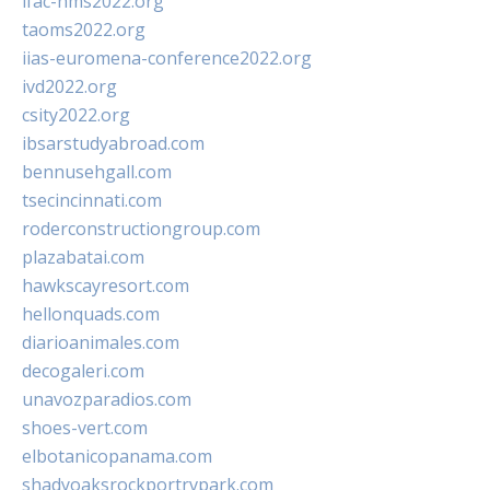
ifac-hms2022.org
taoms2022.org
iias-euromena-conference2022.org
ivd2022.org
csity2022.org
ibsarstudyabroad.com
bennusehgall.com
tsecincinnati.com
roderconstructiongroup.com
plazabatai.com
hawkscayresort.com
hellonquads.com
diarioanimales.com
decogaleri.com
unavozparadios.com
shoes-vert.com
elbotanicopanama.com
shadyoaksrockportrvpark.com