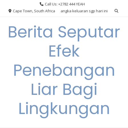
Skip
Call Us: +2782 444 YEAH
to
Cape Town, South Africa
angka keluaran sgp hari ini
content
Berita Seputar
Efek
Penebangan
Liar Bagi
Lingkungan