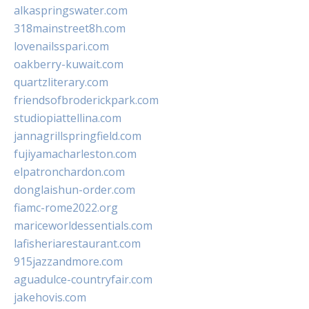
alkaspringswater.com
318mainstreet8h.com
lovenailsspari.com
oakberry-kuwait.com
quartzliterary.com
friendsofbroderickpark.com
studiopiattellina.com
jannagrillspringfield.com
fujiyamacharleston.com
elpatronchardon.com
donglaishun-order.com
fiamc-rome2022.org
mariceworldessentials.com
lafisheriarestaurant.com
915jazzandmore.com
aguadulce-countryfair.com
jakehovis.com