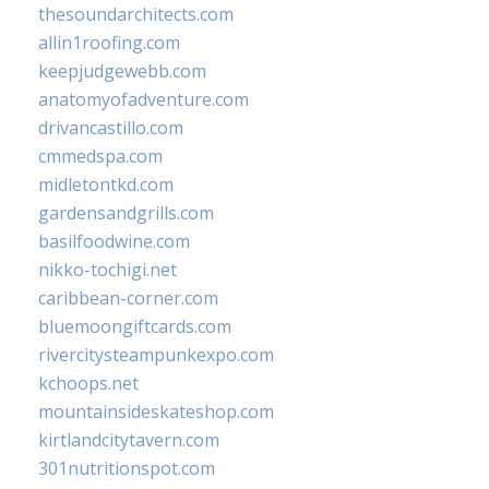
thesoundarchitects.com
allin1roofing.com
keepjudgewebb.com
anatomyofadventure.com
drivancastillo.com
cmmedspa.com
midletontkd.com
gardensandgrills.com
basilfoodwine.com
nikko-tochigi.net
caribbean-corner.com
bluemoongiftcards.com
rivercitysteampunkexpo.com
kchoops.net
mountainsideskateshop.com
kirtlandcitytavern.com
301nutritionspot.com