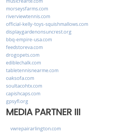
musicrearte.com
morseysfarms.com
riverviewtennis.com
official-kelly-toys-squishmallows.com
displaygardenonsuncrest.org
bbq-empire-usa.com
feedstoreva.com
drogopets.com
ediblechalk.com
tabletennisnearme.com
oaksofa.com
soultacohtx.com
capishcaps.com
gpsyfl.org
MEDIA PARTNER III
vwrepairarlington.com