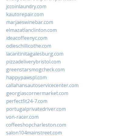
jccoinlaundry.com
kautorepair.com
marjaeswinebar.com
elmazatlanclinton.com
ideacoffeenyc.com
odieschillicothe.com
lacantinitagalesburg.com
pizzadeliverybristol.com
greenstarsmogcheck.com
happypawspl.com
callahansautoservicecenter.com
georgiascornermarket.com
perfectfit24-7.com
portugalprivatedriver.com
von-racer.com
coffeeshopcharleston.com
salon104mainstreet.com