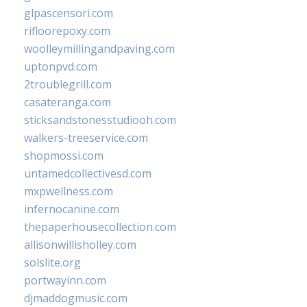
glpascensori.com
rifloorepoxy.com
woolleymillingandpaving.com
uptonpvd.com
2troublegrill.com
casateranga.com
sticksandstonesstudiooh.com
walkers-treeservice.com
shopmossi.com
untamedcollectivesd.com
mxpwellness.com
infernocanine.com
thepaperhousecollection.com
allisonwillisholley.com
solslite.org
portwayinn.com
djmaddogmusic.com