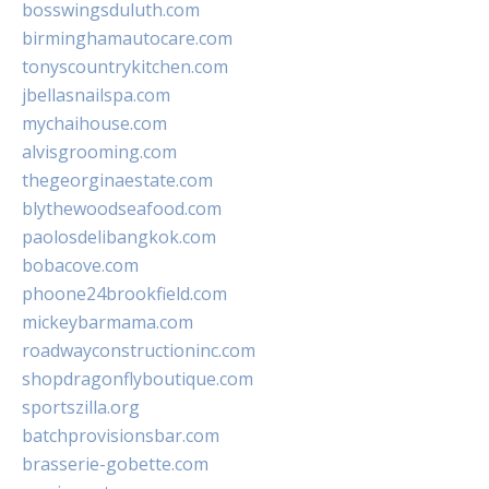
bosswingsduluth.com
birminghamautocare.com
tonyscountrykitchen.com
jbellasnailspa.com
mychaihouse.com
alvisgrooming.com
thegeorginaestate.com
blythewoodseafood.com
paolosdelibangkok.com
bobacove.com
phoone24brookfield.com
mickeybarmama.com
roadwayconstructioninc.com
shopdragonflyboutique.com
sportszilla.org
batchprovisionsbar.com
brasserie-gobette.com