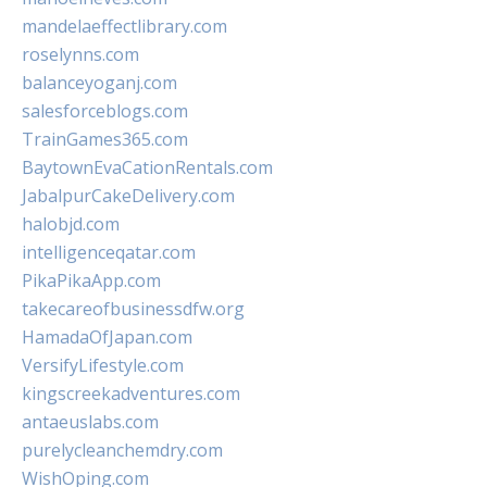
mandelaeffectlibrary.com
roselynns.com
balanceyoganj.com
salesforceblogs.com
TrainGames365.com
BaytownEvaCationRentals.com
JabalpurCakeDelivery.com
halobjd.com
intelligenceqatar.com
PikaPikaApp.com
takecareofbusinessdfw.org
HamadaOfJapan.com
VersifyLifestyle.com
kingscreekadventures.com
antaeuslabs.com
purelycleanchemdry.com
WishOping.com