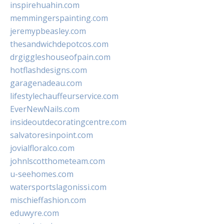
inspirehuahin.com
memmingerspainting.com
jeremypbeasley.com
thesandwichdepotcos.com
drgiggleshouseofpain.com
hotflashdesigns.com
garagenadeau.com
lifestylechauffeurservice.com
EverNewNails.com
insideoutdecoratingcentre.com
salvatoresinpoint.com
jovialfloralco.com
johnlscotthometeam.com
u-seehomes.com
watersportslagonissi.com
mischieffashion.com
eduwyre.com