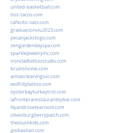
united-basketball.com
tios-tacos.com
cafecito-satx.com
graduacionviu2023.com
pecanjackstogo.com
zengardendayspa.com
sparklejewelryinc.com
ironcladtattoostudio.com
bruinshome.com
annascleaningsvc.com
wolfcitytattoo.com
oysterbayturkeytrot.com
lafronterarestauranteybar.com
lilyandrosetearoom.com
olivesburgberrypatch.com
theslushkids.com
giobastian.com