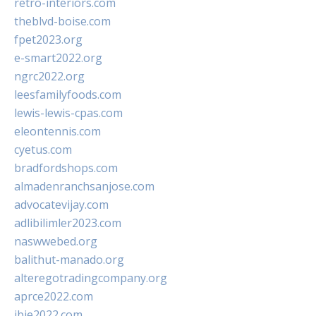
retro-interiors.com
theblvd-boise.com
fpet2023.org
e-smart2022.org
ngrc2022.org
leesfamilyfoods.com
lewis-lewis-cpas.com
eleontennis.com
cyetus.com
bradfordshops.com
almadenranchsanjose.com
advocatevijay.com
adlibilimler2023.com
naswwebed.org
balithut-manado.org
alteregotradingcompany.org
aprce2022.com
ibie2022.com