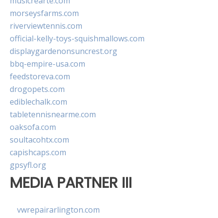
musicrearte.com
morseysfarms.com
riverviewtennis.com
official-kelly-toys-squishmallows.com
displaygardenonsuncrest.org
bbq-empire-usa.com
feedstoreva.com
drogopets.com
ediblechalk.com
tabletennisnearme.com
oaksofa.com
soultacohtx.com
capishcaps.com
gpsyfl.org
MEDIA PARTNER III
vwrepairarlington.com