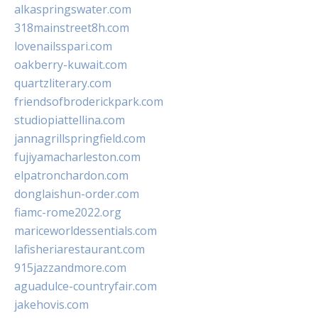
alkaspringswater.com
318mainstreet8h.com
lovenailsspari.com
oakberry-kuwait.com
quartzliterary.com
friendsofbroderickpark.com
studiopiattellina.com
jannagrillspringfield.com
fujiyamacharleston.com
elpatronchardon.com
donglaishun-order.com
fiamc-rome2022.org
mariceworldessentials.com
lafisheriarestaurant.com
915jazzandmore.com
aguadulce-countryfair.com
jakehovis.com