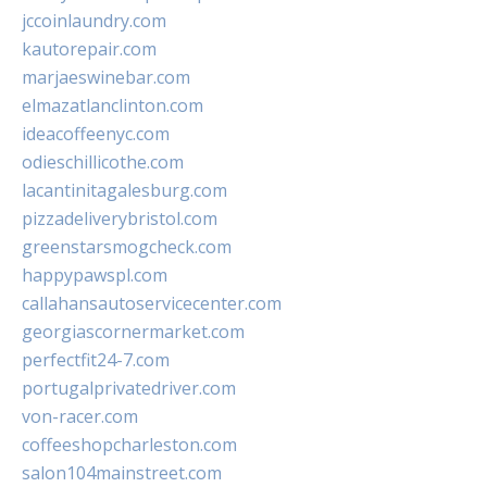
jccoinlaundry.com
kautorepair.com
marjaeswinebar.com
elmazatlanclinton.com
ideacoffeenyc.com
odieschillicothe.com
lacantinitagalesburg.com
pizzadeliverybristol.com
greenstarsmogcheck.com
happypawspl.com
callahansautoservicecenter.com
georgiascornermarket.com
perfectfit24-7.com
portugalprivatedriver.com
von-racer.com
coffeeshopcharleston.com
salon104mainstreet.com