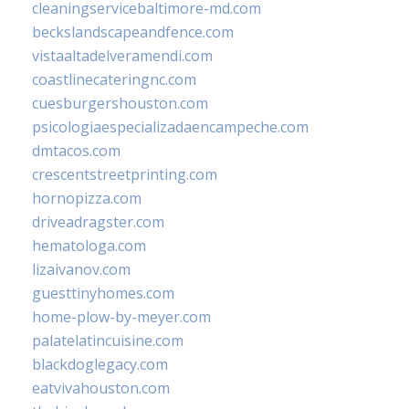
cleaningservicebaltimore-md.com
beckslandscapeandfence.com
vistaaltadelveramendi.com
coastlinecateringnc.com
cuesburgershouston.com
psicologiaespecializadaencampeche.com
dmtacos.com
crescentstreetprinting.com
hornopizza.com
driveadragster.com
hematologa.com
lizaivanov.com
guesttinyhomes.com
home-plow-by-meyer.com
palatelatincuisine.com
blackdoglegacy.com
eatvivahouston.com