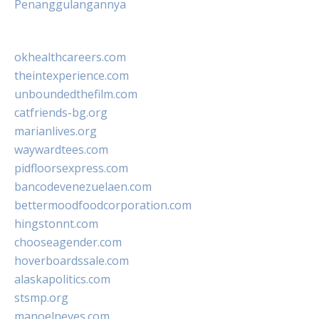
Penanggulangannya
okhealthcareers.com
theintexperience.com
unboundedthefilm.com
catfriends-bg.org
marianlives.org
waywardtees.com
pidfloorsexpress.com
bancodevenezuelaen.com
bettermoodfoodcorporation.com
hingstonnt.com
chooseagender.com
hoverboardssale.com
alaskapolitics.com
stsmp.org
manoelneves.com