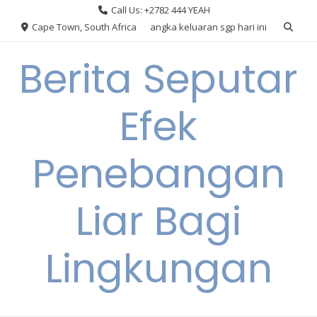
Skip
Call Us: +2782 444 YEAH
to
Cape Town, South Africa
angka keluaran sgp hari ini
content
Berita Seputar
Efek
Penebangan
Liar Bagi
Lingkungan