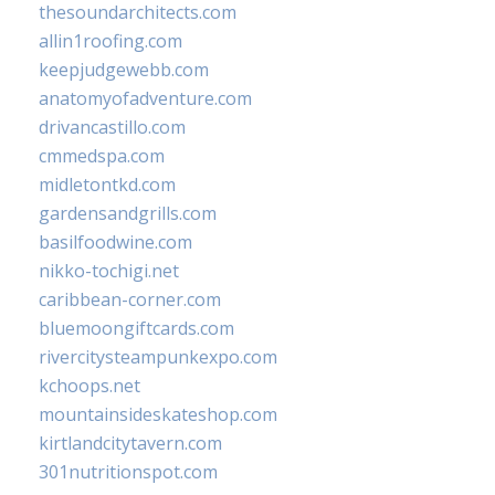
thesoundarchitects.com
allin1roofing.com
keepjudgewebb.com
anatomyofadventure.com
drivancastillo.com
cmmedspa.com
midletontkd.com
gardensandgrills.com
basilfoodwine.com
nikko-tochigi.net
caribbean-corner.com
bluemoongiftcards.com
rivercitysteampunkexpo.com
kchoops.net
mountainsideskateshop.com
kirtlandcitytavern.com
301nutritionspot.com