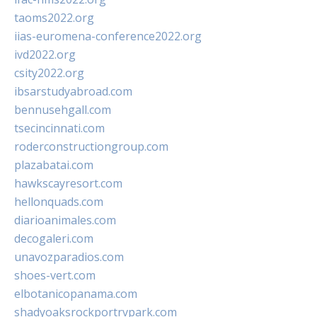
taoms2022.org
iias-euromena-conference2022.org
ivd2022.org
csity2022.org
ibsarstudyabroad.com
bennusehgall.com
tsecincinnati.com
roderconstructiongroup.com
plazabatai.com
hawkscayresort.com
hellonquads.com
diarioanimales.com
decogaleri.com
unavozparadios.com
shoes-vert.com
elbotanicopanama.com
shadyoaksrockportrvpark.com