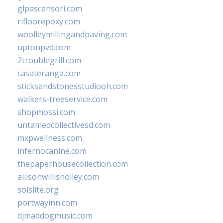
glpascensori.com
rifloorepoxy.com
woolleymillingandpaving.com
uptonpvd.com
2troublegrill.com
casateranga.com
sticksandstonesstudiooh.com
walkers-treeservice.com
shopmossi.com
untamedcollectivesd.com
mxpwellness.com
infernocanine.com
thepaperhousecollection.com
allisonwillisholley.com
solslite.org
portwayinn.com
djmaddogmusic.com