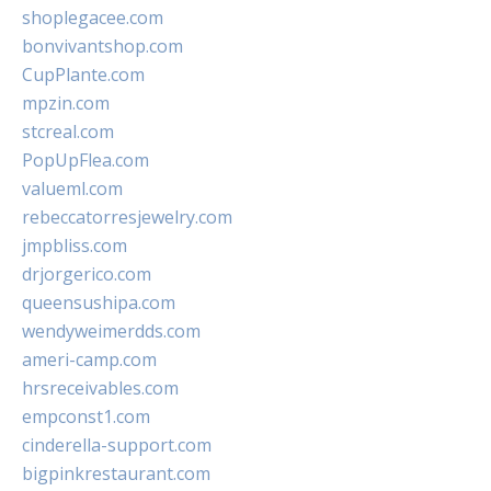
shoplegacee.com
bonvivantshop.com
CupPlante.com
mpzin.com
stcreal.com
PopUpFlea.com
valueml.com
rebeccatorresjewelry.com
jmpbliss.com
drjorgerico.com
queensushipa.com
wendyweimerdds.com
ameri-camp.com
hrsreceivables.com
empconst1.com
cinderella-support.com
bigpinkrestaurant.com