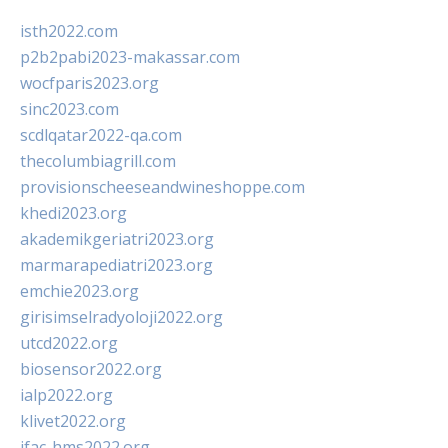
isth2022.com
p2b2pabi2023-makassar.com
wocfparis2023.org
sinc2023.com
scdlqatar2022-qa.com
thecolumbiagrill.com
provisionscheeseandwineshoppe.com
khedi2023.org
akademikgeriatri2023.org
marmarapediatri2023.org
emchie2023.org
girisimselradyoloji2022.org
utcd2022.org
biosensor2022.org
ialp2022.org
klivet2022.org
ifac-hms2022.org