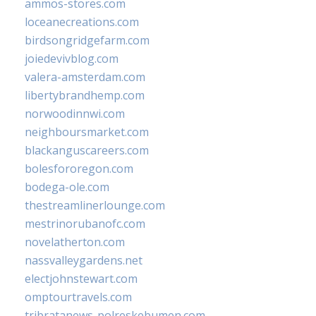
ammos-stores.com
loceanecreations.com
birdsongridgefarm.com
joiedevivblog.com
valera-amsterdam.com
libertybrandhemp.com
norwoodinnwi.com
neighboursmarket.com
blackanguscareers.com
bolesfororegon.com
bodega-ole.com
thestreamlinerlounge.com
mestrinorubanofc.com
novelatherton.com
nassvalleygardens.net
electjohnstewart.com
omptourtravels.com
tribratanews-polreskebumen.com