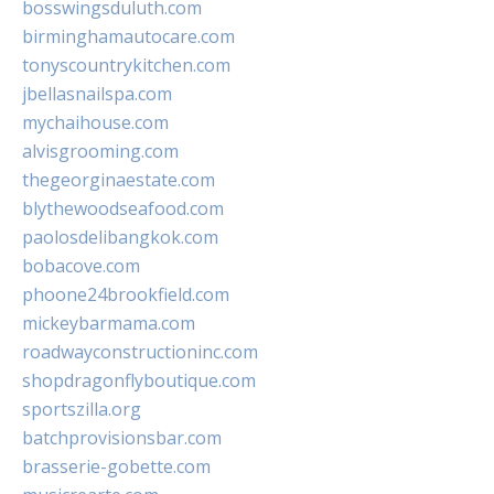
bosswingsduluth.com
birminghamautocare.com
tonyscountrykitchen.com
jbellasnailspa.com
mychaihouse.com
alvisgrooming.com
thegeorginaestate.com
blythewoodseafood.com
paolosdelibangkok.com
bobacove.com
phoone24brookfield.com
mickeybarmama.com
roadwayconstructioninc.com
shopdragonflyboutique.com
sportszilla.org
batchprovisionsbar.com
brasserie-gobette.com