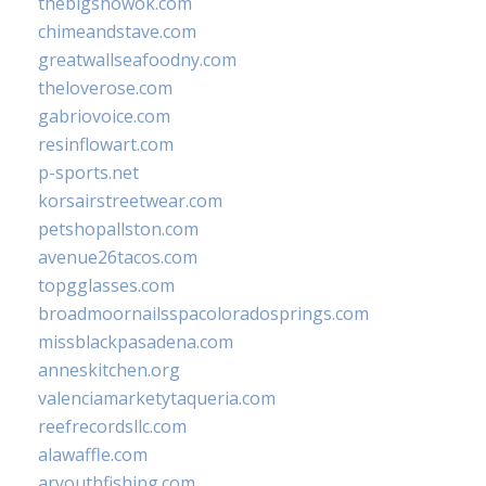
thebigshowok.com
chimeandstave.com
greatwallseafoodny.com
theloverose.com
gabriovoice.com
resinflowart.com
p-sports.net
korsairstreetwear.com
petshopallston.com
avenue26tacos.com
topgglasses.com
broadmoornailsspacoloradosprings.com
missblackpasadena.com
anneskitchen.org
valenciamarketytaqueria.com
reefrecordsllc.com
alawaffle.com
aryouthfishing.com