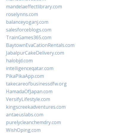
mandelaeffectlibrary.com
roselynns.com
balanceyoganj.com
salesforceblogs.com
TrainGames365.com
BaytownEvaCationRentals.com
JabalpurCakeDelivery.com
halobjd.com
intelligenceqatar.com
PikaPikaApp.com
takecareofbusinessdfw.org
HamadaOfJapan.com
VersifyLifestyle.com
kingscreekadventures.com
antaeuslabs.com
purelycleanchemdry.com
WishOping.com