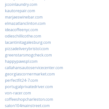
jccoinlaundry.com
kautorepair.com
marjaeswinebar.com
elmazatlanclinton.com
ideacoffeenyc.com
odieschillicothe.com
lacantinitagalesburg.com
pizzadeliverybristol.com
greenstarsmogcheck.com
happypawspl.com
callahansautoservicecenter.com
georgiascornermarket.com
perfectfit24-7.com
portugalprivatedriver.com
von-racer.com
coffeeshopcharleston.com
salon104mainstreet.com