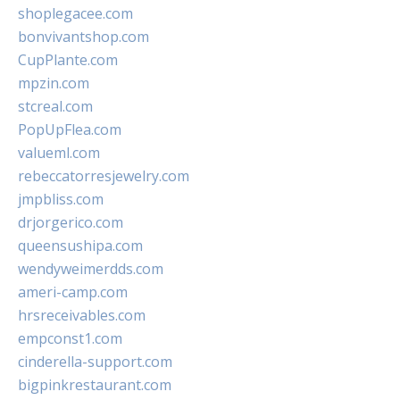
shoplegacee.com
bonvivantshop.com
CupPlante.com
mpzin.com
stcreal.com
PopUpFlea.com
valueml.com
rebeccatorresjewelry.com
jmpbliss.com
drjorgerico.com
queensushipa.com
wendyweimerdds.com
ameri-camp.com
hrsreceivables.com
empconst1.com
cinderella-support.com
bigpinkrestaurant.com