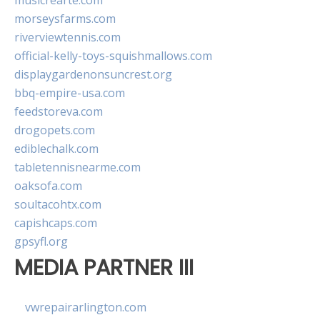
musicrearte.com
morseysfarms.com
riverviewtennis.com
official-kelly-toys-squishmallows.com
displaygardenonsuncrest.org
bbq-empire-usa.com
feedstoreva.com
drogopets.com
ediblechalk.com
tabletennisnearme.com
oaksofa.com
soultacohtx.com
capishcaps.com
gpsyfl.org
MEDIA PARTNER III
vwrepairarlington.com