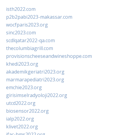
isth2022.com
p2b2pabi2023-makassar.com
wocfparis2023.org
sinc2023.com
scdlqatar2022-qa.com
thecolumbiagrill.com
provisionscheeseandwineshoppe.com
khedi2023.org
akademikgeriatri2023.org
marmarapediatri2023.org
emchie2023.org
girisimselradyoloji2022.org
utcd2022.org
biosensor2022.org
ialp2022.org
klivet2022.org
ifac-hms2022.org