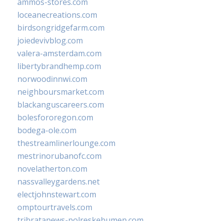
ammos-stores.com
loceanecreations.com
birdsongridgefarm.com
joiedevivblog.com
valera-amsterdam.com
libertybrandhemp.com
norwoodinnwi.com
neighboursmarket.com
blackanguscareers.com
bolesfororegon.com
bodega-ole.com
thestreamlinerlounge.com
mestrinorubanofc.com
novelatherton.com
nassvalleygardens.net
electjohnstewart.com
omptourtravels.com
tribratanews-polreskebumen.com