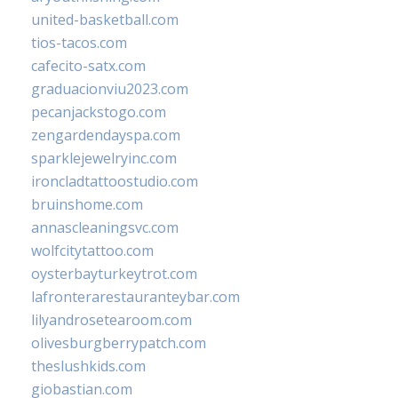
united-basketball.com
tios-tacos.com
cafecito-satx.com
graduacionviu2023.com
pecanjackstogo.com
zengardendayspa.com
sparklejewelryinc.com
ironcladtattoostudio.com
bruinshome.com
annascleaningsvc.com
wolfcitytattoo.com
oysterbayturkeytrot.com
lafronterarestauranteybar.com
lilyandrosetearoom.com
olivesburgberrypatch.com
theslushkids.com
giobastian.com