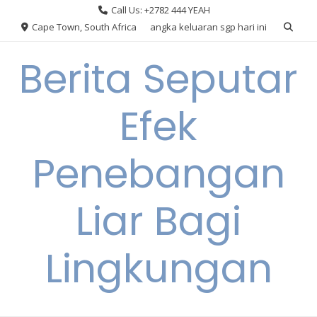
Skip
Call Us: +2782 444 YEAH
to
Cape Town, South Africa
angka keluaran sgp hari ini
content
Berita Seputar
Efek
Penebangan
Liar Bagi
Lingkungan