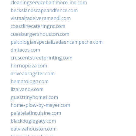
cleaningservicebaltimore-md.com
beckslandscapeandfence.com
vistaaltadelveramendi.com
coastlinecateringnc.com
cuesburgershouston.com
psicologiaespecializadaencampeche.com
dmtacos.com
crescentstreetprinting.com
hornopizza.com
driveadragster.com
hematologa.com
lizaivanov.com
guesttinyhomes.com
home-plow-by-meyer.com
palatelatincuisine.com
blackdoglegacy.com
eatvivahouston.com