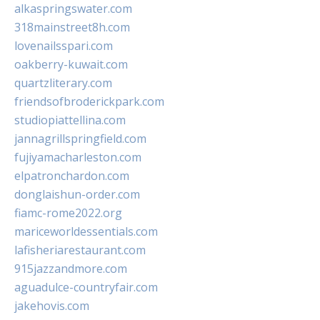
alkaspringswater.com
318mainstreet8h.com
lovenailsspari.com
oakberry-kuwait.com
quartzliterary.com
friendsofbroderickpark.com
studiopiattellina.com
jannagrillspringfield.com
fujiyamacharleston.com
elpatronchardon.com
donglaishun-order.com
fiamc-rome2022.org
mariceworldessentials.com
lafisheriarestaurant.com
915jazzandmore.com
aguadulce-countryfair.com
jakehovis.com