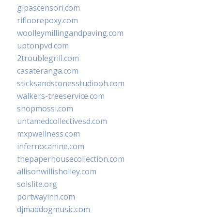
glpascensori.com
rifloorepoxy.com
woolleymillingandpaving.com
uptonpvd.com
2troublegrill.com
casateranga.com
sticksandstonesstudiooh.com
walkers-treeservice.com
shopmossi.com
untamedcollectivesd.com
mxpwellness.com
infernocanine.com
thepaperhousecollection.com
allisonwillisholley.com
solslite.org
portwayinn.com
djmaddogmusic.com