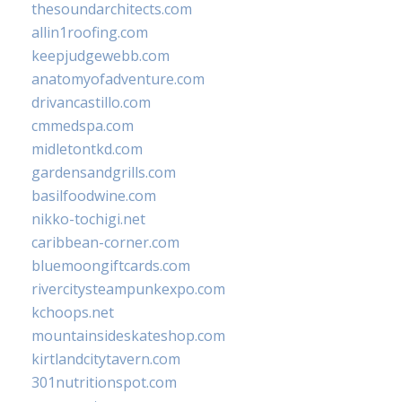
thesoundarchitects.com
allin1roofing.com
keepjudgewebb.com
anatomyofadventure.com
drivancastillo.com
cmmedspa.com
midletontkd.com
gardensandgrills.com
basilfoodwine.com
nikko-tochigi.net
caribbean-corner.com
bluemoongiftcards.com
rivercitysteampunkexpo.com
kchoops.net
mountainsideskateshop.com
kirtlandcitytavern.com
301nutritionspot.com