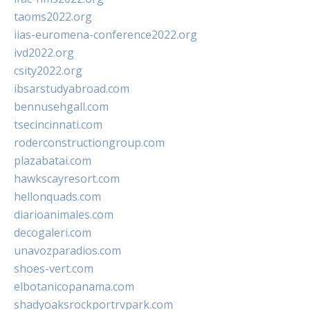
taoms2022.org
iias-euromena-conference2022.org
ivd2022.org
csity2022.org
ibsarstudyabroad.com
bennusehgall.com
tsecincinnati.com
roderconstructiongroup.com
plazabatai.com
hawkscayresort.com
hellonquads.com
diarioanimales.com
decogaleri.com
unavozparadios.com
shoes-vert.com
elbotanicopanama.com
shadyoaksrockportrvpark.com