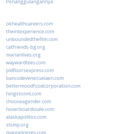
Penanggulangannya
okhealthcareers.com
theintexperience.com
unboundedthefilm.com
catfriends-bg.org
marianlives.org
waywardtees.com
pidfloorsexpress.com
bancodevenezuelaen.com
bettermoodfoodcorporation.com
hingstonnt.com
chooseagender.com
hoverboardssale.com
alaskapolitics.com
stsmp.org
manoelneves.com