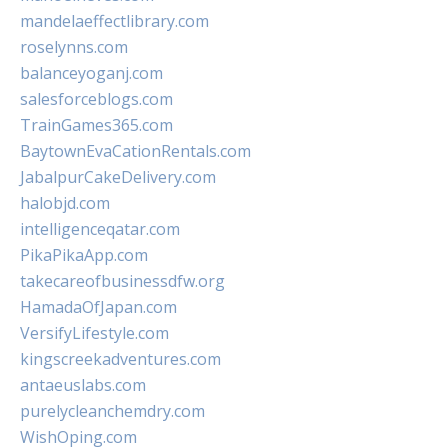
mandelaeffectlibrary.com
roselynns.com
balanceyoganj.com
salesforceblogs.com
TrainGames365.com
BaytownEvaCationRentals.com
JabalpurCakeDelivery.com
halobjd.com
intelligenceqatar.com
PikaPikaApp.com
takecareofbusinessdfw.org
HamadaOfJapan.com
VersifyLifestyle.com
kingscreekadventures.com
antaeuslabs.com
purelycleanchemdry.com
WishOping.com