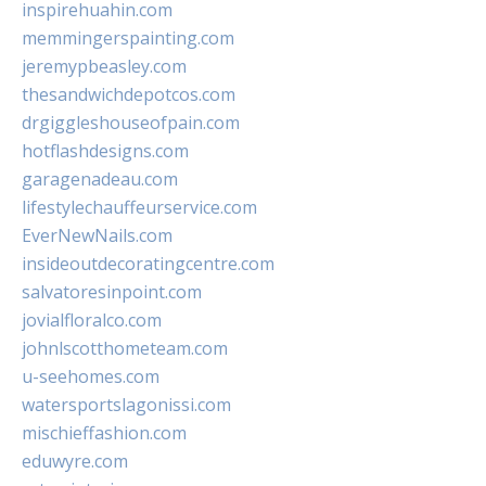
inspirehuahin.com
memmingerspainting.com
jeremypbeasley.com
thesandwichdepotcos.com
drgiggleshouseofpain.com
hotflashdesigns.com
garagenadeau.com
lifestylechauffeurservice.com
EverNewNails.com
insideoutdecoratingcentre.com
salvatoresinpoint.com
jovialfloralco.com
johnlscotthometeam.com
u-seehomes.com
watersportslagonissi.com
mischieffashion.com
eduwyre.com