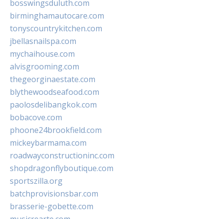
bosswingsduluth.com
birminghamautocare.com
tonyscountrykitchen.com
jbellasnailspa.com
mychaihouse.com
alvisgrooming.com
thegeorginaestate.com
blythewoodseafood.com
paolosdelibangkok.com
bobacove.com
phoone24brookfield.com
mickeybarmama.com
roadwayconstructioninc.com
shopdragonflyboutique.com
sportszilla.org
batchprovisionsbar.com
brasserie-gobette.com