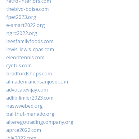
retro-interiors.com
theblvd-boise.com
fpet2023.org
e-smart2022.org
ngrc2022.org
leesfamilyfoods.com
lewis-lewis-cpas.com
eleontennis.com
cyetus.com
bradfordshops.com
almadenranchsanjose.com
advocatevijay.com
adlibilimler2023.com
naswwebed.org
balithut-manado.org
alteregotradingcompany.org
aprce2022.com
ibie2022.com