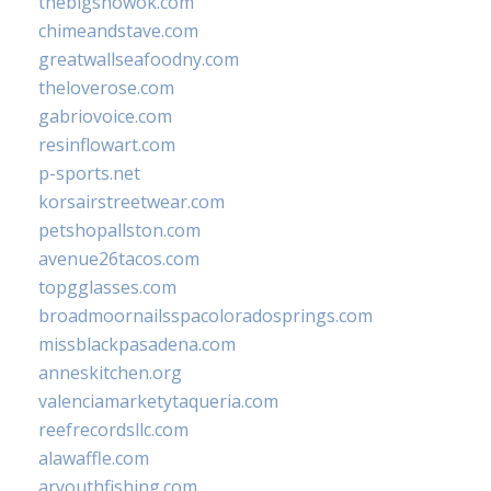
thebigshowok.com
chimeandstave.com
greatwallseafoodny.com
theloverose.com
gabriovoice.com
resinflowart.com
p-sports.net
korsairstreetwear.com
petshopallston.com
avenue26tacos.com
topgglasses.com
broadmoornailsspacoloradosprings.com
missblackpasadena.com
anneskitchen.org
valenciamarketytaqueria.com
reefrecordsllc.com
alawaffle.com
aryouthfishing.com