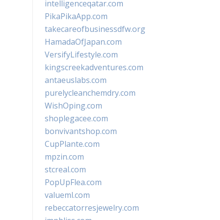
intelligenceqatar.com
PikaPikaApp.com
takecareofbusinessdfw.org
HamadaOfJapan.com
VersifyLifestyle.com
kingscreekadventures.com
antaeuslabs.com
purelycleanchemdry.com
WishOping.com
shoplegacee.com
bonvivantshop.com
CupPlante.com
mpzin.com
stcreal.com
PopUpFlea.com
valueml.com
rebeccatorresjewelry.com