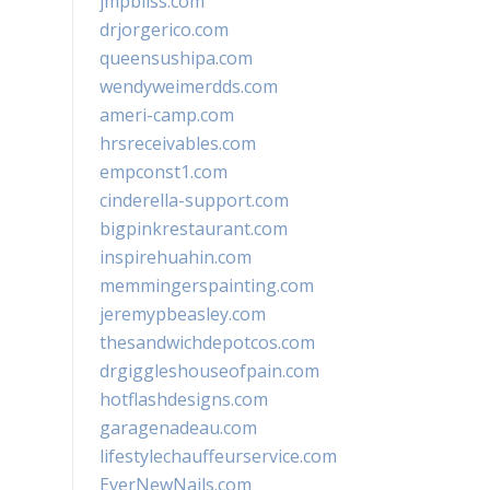
jmpbliss.com
drjorgerico.com
queensushipa.com
wendyweimerdds.com
ameri-camp.com
hrsreceivables.com
empconst1.com
cinderella-support.com
bigpinkrestaurant.com
inspirehuahin.com
memmingerspainting.com
jeremypbeasley.com
thesandwichdepotcos.com
drgiggleshouseofpain.com
hotflashdesigns.com
garagenadeau.com
lifestylechauffeurservice.com
EverNewNails.com