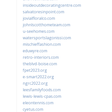
insideoutdecoratingcentre.com
salvatoresinpoint.com
jovialfloralco.com
johnlscotthometeam.com
u-seehomes.com
watersportslagonissi.com
mischieffashion.com
eduwyre.com
retro-interiors.com
theblvd-boise.com
fpet2023.org
e-smart2022.org
ngrc2022.org
leesfamilyfoods.com
lewis-lewis-cpas.com
eleontennis.com
cyetus.com