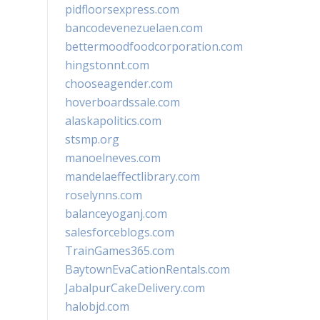
pidfloorsexpress.com
bancodevenezuelaen.com
bettermoodfoodcorporation.com
hingstonnt.com
chooseagender.com
hoverboardssale.com
alaskapolitics.com
stsmp.org
manoelneves.com
mandelaeffectlibrary.com
roselynns.com
balanceyoganj.com
salesforceblogs.com
TrainGames365.com
BaytownEvaCationRentals.com
JabalpurCakeDelivery.com
halobjd.com