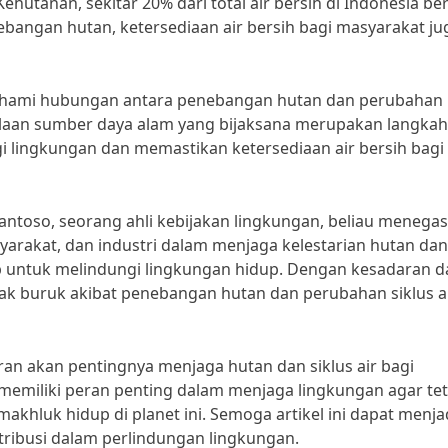
utanan, sekitar 20% dari total air bersih di Indonesia be
bangan hutan, ketersediaan air bersih bagi masyarakat ju
emahami hubungan antara penebangan hutan dan perubahan
lolaan sumber daya alam yang bijaksana merupakan langkah
gi lingkungan dan memastikan ketersediaan air bersih bagi
ntoso, seorang ahli kebijakan lingkungan, beliau menega
arakat, dan industri dalam menjaga kelestarian hutan dan
wab untuk melindungi lingkungan hidup. Dengan kesadaran 
k buruk akibat penebangan hutan dan perubahan siklus ai
ran akan pentingnya menjaga hutan dan siklus air bagi
memiliki peran penting dalam menjaga lingkungan agar te
akhluk hidup di planet ini. Semoga artikel ini dapat menja
tribusi dalam perlindungan lingkungan.