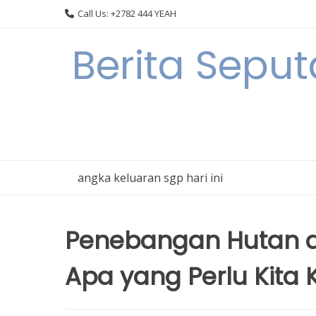
Skip
Call Us: +2782 444 YEAH
to
content
Berita Seput
angka keluaran sgp hari ini
Penebangan Hutan da
Apa yang Perlu Kita 