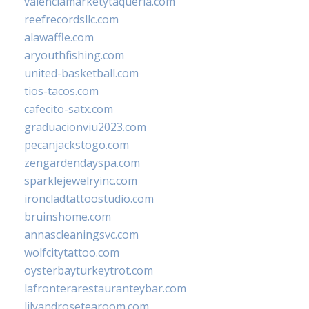
valenciamarketytaqueria.com
reefrecordsllc.com
alawaffle.com
aryouthfishing.com
united-basketball.com
tios-tacos.com
cafecito-satx.com
graduacionviu2023.com
pecanjackstogo.com
zengardendayspa.com
sparklejewelryinc.com
ironcladtattoostudio.com
bruinshome.com
annascleaningsvc.com
wolfcitytattoo.com
oysterbayturkeytrot.com
lafronterarestauranteybar.com
lilyandrosetearoom.com