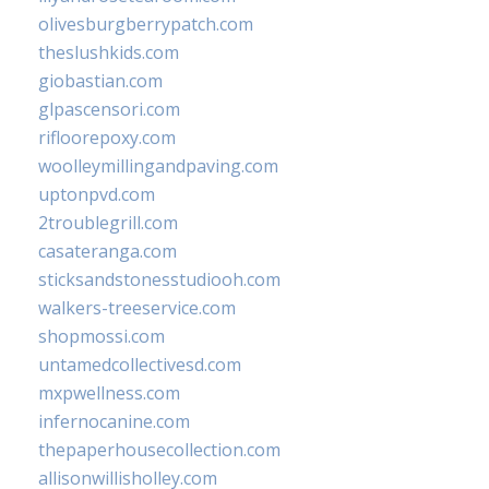
olivesburgberrypatch.com
theslushkids.com
giobastian.com
glpascensori.com
rifloorepoxy.com
woolleymillingandpaving.com
uptonpvd.com
2troublegrill.com
casateranga.com
sticksandstonesstudiooh.com
walkers-treeservice.com
shopmossi.com
untamedcollectivesd.com
mxpwellness.com
infernocanine.com
thepaperhousecollection.com
allisonwillisholley.com