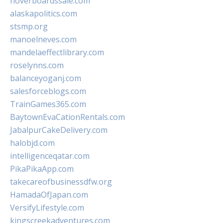
hoverboardssale.com
alaskapolitics.com
stsmp.org
manoelneves.com
mandelaeffectlibrary.com
roselynns.com
balanceyoganj.com
salesforceblogs.com
TrainGames365.com
BaytownEvaCationRentals.com
JabalpurCakeDelivery.com
halobjd.com
intelligenceqatar.com
PikaPikaApp.com
takecareofbusinessdfw.org
HamadaOfJapan.com
VersifyLifestyle.com
kingscreekadventures.com