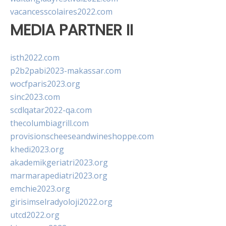
vacancesscolaires2022.com
MEDIA PARTNER II
isth2022.com
p2b2pabi2023-makassar.com
wocfparis2023.org
sinc2023.com
scdlqatar2022-qa.com
thecolumbiagrill.com
provisionscheeseandwineshoppe.com
khedi2023.org
akademikgeriatri2023.org
marmarapediatri2023.org
emchie2023.org
girisimselradyoloji2022.org
utcd2022.org