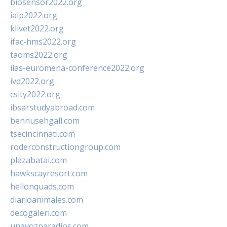
biosensor2022.org
ialp2022.org
klivet2022.org
ifac-hms2022.org
taoms2022.org
iias-euromena-conference2022.org
ivd2022.org
csity2022.org
ibsarstudyabroad.com
bennusehgall.com
tsecincinnati.com
roderconstructiongroup.com
plazabatai.com
hawkscayresort.com
hellonquads.com
diarioanimales.com
decogaleri.com
unavozparadios.com