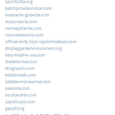
sportszilla.org
batchprovisionsbar.com
brasserie-gobette.com
musicrearte.com
morseysfarms.com
riverviewtennis.com
official-kelly-toys-squishmallows.com
displaygardenonsuncrest.org
bbq-empire-usa.com
feedstoreva.com
drogopets.com
ediblechalk.com
tabletennisnearme.com
oaksofa.com
soultacohtx.com
capishcaps.com
gpsyfl.org