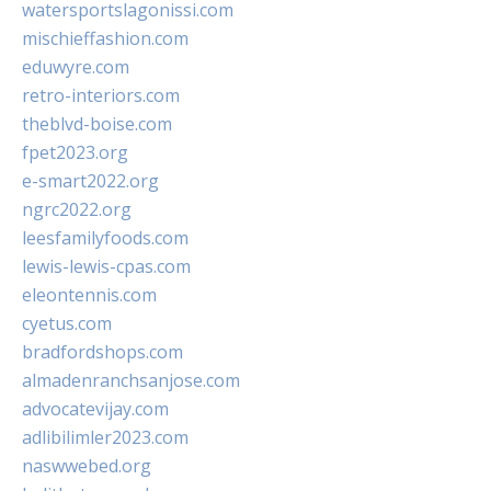
watersportslagonissi.com
mischieffashion.com
eduwyre.com
retro-interiors.com
theblvd-boise.com
fpet2023.org
e-smart2022.org
ngrc2022.org
leesfamilyfoods.com
lewis-lewis-cpas.com
eleontennis.com
cyetus.com
bradfordshops.com
almadenranchsanjose.com
advocatevijay.com
adlibilimler2023.com
naswwebed.org