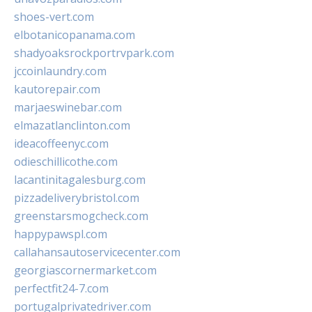
shoes-vert.com
elbotanicopanama.com
shadyoaksrockportrvpark.com
jccoinlaundry.com
kautorepair.com
marjaeswinebar.com
elmazatlanclinton.com
ideacoffeenyc.com
odieschillicothe.com
lacantinitagalesburg.com
pizzadeliverybristol.com
greenstarsmogcheck.com
happypawspl.com
callahansautoservicecenter.com
georgiascornermarket.com
perfectfit24-7.com
portugalprivatedriver.com