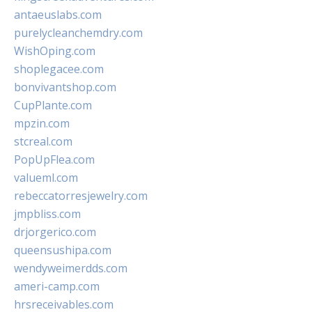
antaeuslabs.com
purelycleanchemdry.com
WishOping.com
shoplegacee.com
bonvivantshop.com
CupPlante.com
mpzin.com
stcreal.com
PopUpFlea.com
valueml.com
rebeccatorresjewelry.com
jmpbliss.com
drjorgerico.com
queensushipa.com
wendyweimerdds.com
ameri-camp.com
hrsreceivables.com