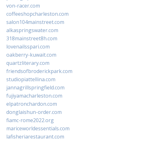
von-racer.com
coffeeshopcharleston.com
salon104mainstreet.com
alkaspringswater.com
318mainstreet8h.com
lovenailsspari.com
oakberry-kuwait.com
quartzliterary.com
friendsofbroderickpark.com
studiopiattellina.com
jannagrillspringfield.com
fujiyamacharleston.com
elpatronchardon.com
donglaishun-order.com
fiamc-rome2022.org
mariceworldessentials.com
lafisheriarestaurant.com