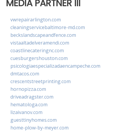
MEDIA PARTNER III
vwrepairarlington.com
cleaningservicebaltimore-md.com
beckslandscapeandfence.com
vistaaltadelveramendi.com
coastlinecateringnc.com
cuesburgershouston.com
psicologiaespecializadaencampeche.com
dmtacos.com
crescentstreetprinting.com
hornopizza.com
driveadragster.com
hematologa.com
lizaivanov.com
guesttinyhomes.com
home-plow-by-meyer.com