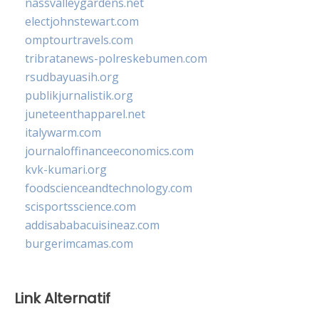
nassvalleygardens.net
electjohnstewart.com
omptourtravels.com
tribratanews-polreskebumen.com
rsudbayuasih.org
publikjurnalistik.org
juneteenthapparel.net
italywarm.com
journaloffinanceeconomics.com
kvk-kumari.org
foodscienceandtechnology.com
scisportsscience.com
addisababacuisineaz.com
burgerimcamas.com
Link Alternatif