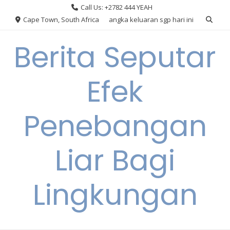
Skip
Call Us: +2782 444 YEAH
to
Cape Town, South Africa
angka keluaran sgp hari ini
content
Berita Seputar
Efek
Penebangan
Liar Bagi
Lingkungan