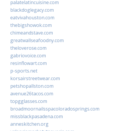
palatelatincuisine.com
blackdoglegacy.com
eatvivahouston.com
thebigshowok.com
chimeandstave.com
greatwallseafoodny.com
theloverose.com
gabriovoice.com
resinflowart.com
p-sports.net
korsairstreetwear.com
petshopallston.com
avenue26tacos.com
topgglasses.com
broadmoornailsspacoloradosprings.com
missblackpasadena.com
anneskitchen.org