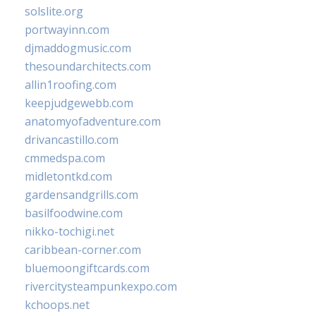
solslite.org
portwayinn.com
djmaddogmusic.com
thesoundarchitects.com
allin1roofing.com
keepjudgewebb.com
anatomyofadventure.com
drivancastillo.com
cmmedspa.com
midletontkd.com
gardensandgrills.com
basilfoodwine.com
nikko-tochigi.net
caribbean-corner.com
bluemoongiftcards.com
rivercitysteampunkexpo.com
kchoops.net