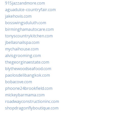
915jazzandmore.com
aguadulce-countryfair.com
jakehovis.com
bosswingsduluth.com
birminghamautocare.com
tonyscountrykitchen.com
jbellasnailspa.com
mychaihouse.com
alvisgrooming.com
thegeorginaestate.com
blythewoodseafood.com
paolosdelibangkok.com
bobacove.com
phoone24brookfield.com
mickeybarmama.com
roadwayconstructioninc.com
shopdragonflyboutique.com