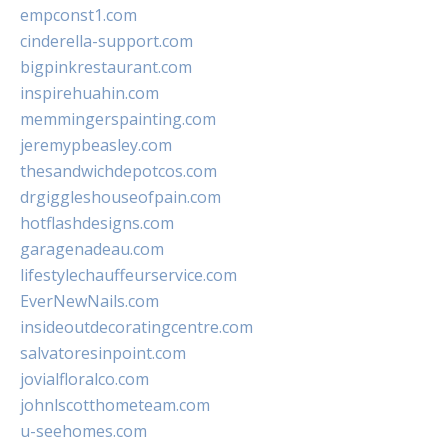
empconst1.com
cinderella-support.com
bigpinkrestaurant.com
inspirehuahin.com
memmingerspainting.com
jeremypbeasley.com
thesandwichdepotcos.com
drgiggleshouseofpain.com
hotflashdesigns.com
garagenadeau.com
lifestylechauffeurservice.com
EverNewNails.com
insideoutdecoratingcentre.com
salvatoresinpoint.com
jovialfloralco.com
johnlscotthometeam.com
u-seehomes.com