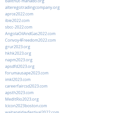
balithut-manado.org
alteregotradingcompany.org
aprce2022.com
ibie2022.com
sbcc-2022.com
AngolaOilAndGas2022.com
Convoy4Freedom2022.com
grur2023.org
hkhk2023.org
napm2023.org
apsdfd2023.org
forumausape2023.com
imkl2023.com
careerfaircsd2023.com
apsth2023.com
MedItRio2023.org
lcicon2023boston.com
waitangidayfestival2022.com