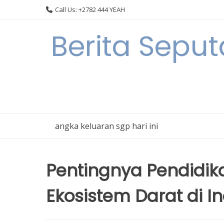
Skip
Call Us: +2782 444 YEAH
to
content
Berita Seput
angka keluaran sgp hari ini
Pentingnya Pendidik
Ekosistem Darat di I