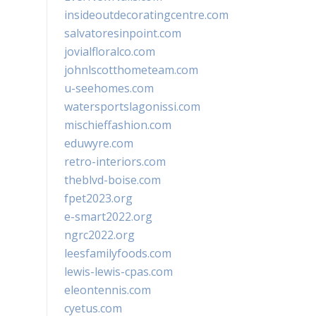
insideoutdecoratingcentre.com
salvatoresinpoint.com
jovialfloralco.com
johnlscotthometeam.com
u-seehomes.com
watersportslagonissi.com
mischieffashion.com
eduwyre.com
retro-interiors.com
theblvd-boise.com
fpet2023.org
e-smart2022.org
ngrc2022.org
leesfamilyfoods.com
lewis-lewis-cpas.com
eleontennis.com
cyetus.com