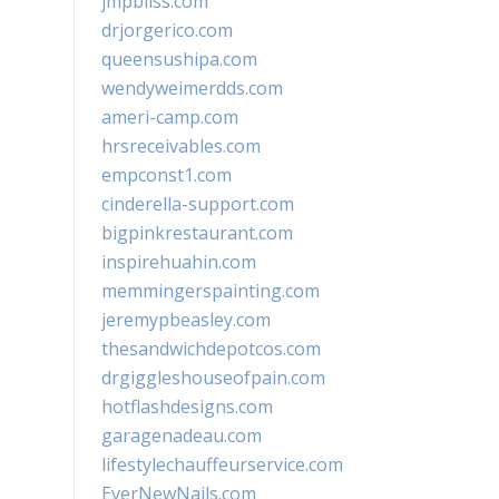
jmpbliss.com
drjorgerico.com
queensushipa.com
wendyweimerdds.com
ameri-camp.com
hrsreceivables.com
empconst1.com
cinderella-support.com
bigpinkrestaurant.com
inspirehuahin.com
memmingerspainting.com
jeremypbeasley.com
thesandwichdepotcos.com
drgiggleshouseofpain.com
hotflashdesigns.com
garagenadeau.com
lifestylechauffeurservice.com
EverNewNails.com