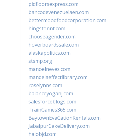
pidfloorsexpress.com
bancodevenezuelaen.com
bettermoodfoodcorporation.com
hingstonnt.com
chooseagender.com
hoverboardssale.com
alaskapolitics.com
stsmp.org
manoelneves.com
mandelaeffectlibrary.com
roselynns.com
balanceyoganj.com
salesforceblogs.com
TrainGames365.com
BaytownEvaCationRentals.com
JabalpurCakeDelivery.com
halobjd.com