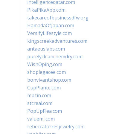
intelligenceqatar.com
PikaPikaApp.com
takecareofbusinessdfw.org
HamadaOfJapan.com
VersifyLifestyle.com
kingscreekadventures.com
antaeuslabs.com
purelycleanchemdry.com
WishOping.com
shoplegacee.com
bonvivantshop.com
CupPlante.com
mpzin.com
stcreal.com
PopUpFlea.com
valueml.com
rebeccatorresjewelry.com