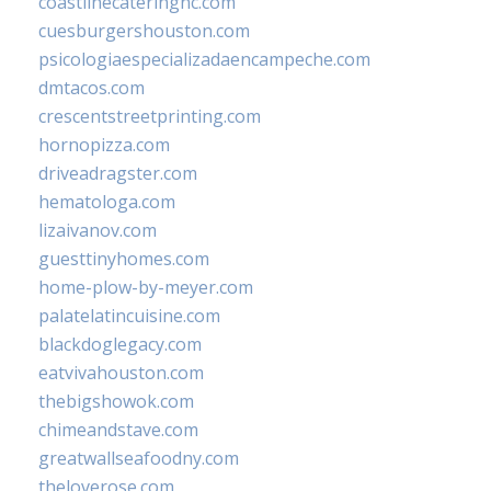
coastlinecateringnc.com
cuesburgershouston.com
psicologiaespecializadaencampeche.com
dmtacos.com
crescentstreetprinting.com
hornopizza.com
driveadragster.com
hematologa.com
lizaivanov.com
guesttinyhomes.com
home-plow-by-meyer.com
palatelatincuisine.com
blackdoglegacy.com
eatvivahouston.com
thebigshowok.com
chimeandstave.com
greatwallseafoodny.com
theloverose.com