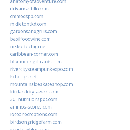
anatomyofadventure.com
drivancastillo.com
cmmedspa.com
midletontkd.com
gardensandgrills.com
basilfoodwine.com
nikko-tochigi.net
caribbean-corner.com
bluemoongiftcards.com
rivercitysteampunkexpo.com
kchoops.net
mountainsideskateshop.com
kirtlandcitytavern.com
301nutritionspot.com
ammos-stores.com
loceanecreations.com
birdsongridgefarm.com
joiedevivblog.com