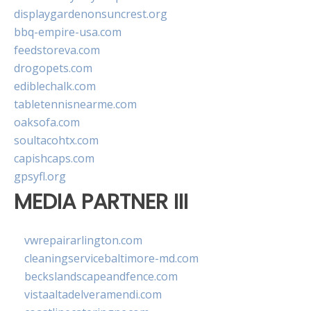
displaygardenonsuncrest.org
bbq-empire-usa.com
feedstoreva.com
drogopets.com
ediblechalk.com
tabletennisnearme.com
oaksofa.com
soultacohtx.com
capishcaps.com
gpsyfl.org
MEDIA PARTNER III
vwrepairarlington.com
cleaningservicebaltimore-md.com
beckslandscapeandfence.com
vistaaltadelveramendi.com