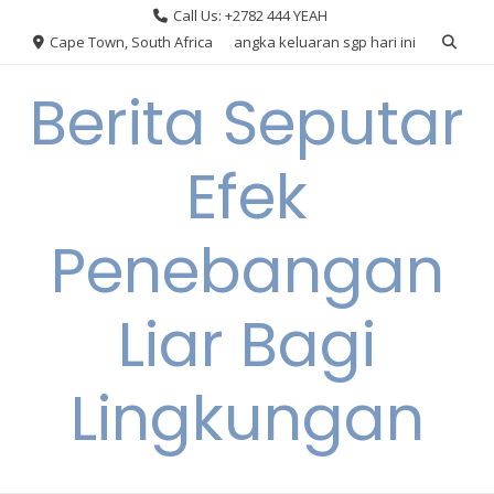
Skip
Call Us: +2782 444 YEAH
to
Cape Town, South Africa
angka keluaran sgp hari ini
content
Berita Seputar
Efek
Penebangan
Liar Bagi
Lingkungan