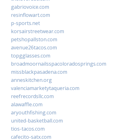
gabriovoice.com
resinflowart.com
p-sports.net
korsairstreetwear.com
petshopallston.com
avenue26tacos.com
topgglasses.com
broadmoornailsspacoloradosprings.com
missblackpasadena.com
anneskitchen.org
valenciamarketytaqueria.com
reefrecordsllc.com
alawaffle.com
aryouthfishing.com
united-basketball.com
tios-tacos.com
cafecito-satx.com