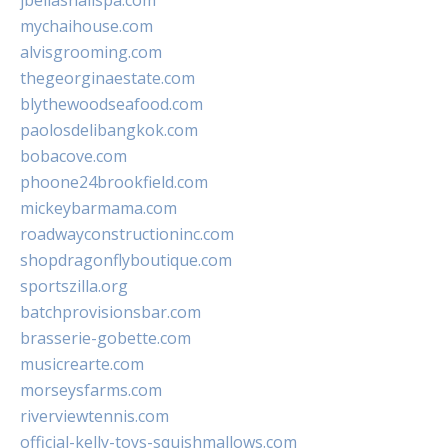
jbellasnailspa.com
mychaihouse.com
alvisgrooming.com
thegeorginaestate.com
blythewoodseafood.com
paolosdelibangkok.com
bobacove.com
phoone24brookfield.com
mickeybarmama.com
roadwayconstructioninc.com
shopdragonflyboutique.com
sportszilla.org
batchprovisionsbar.com
brasserie-gobette.com
musicrearte.com
morseysfarms.com
riverviewtennis.com
official-kelly-toys-squishmallows.com