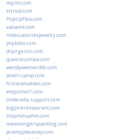
mpzin.com
stcreal.com
PopUpFlea.com
valueml.com
rebeccatorresjewelry.com
jmpbliss.com
drjorgerico.com
queensushipa.com
wendyweimerdds.com
ameri-camp.com
hrsreceivables.com
empconst1.com
cinderella-support.com
bigpinkrestaurant.com
inspirehuahin.com
memmingerspainting.com
jeremypbeasley.com