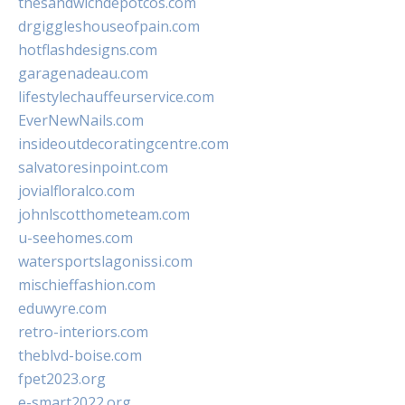
thesandwichdepotcos.com
drgiggleshouseofpain.com
hotflashdesigns.com
garagenadeau.com
lifestylechauffeurservice.com
EverNewNails.com
insideoutdecoratingcentre.com
salvatoresinpoint.com
jovialfloralco.com
johnlscotthometeam.com
u-seehomes.com
watersportslagonissi.com
mischieffashion.com
eduwyre.com
retro-interiors.com
theblvd-boise.com
fpet2023.org
e-smart2022.org