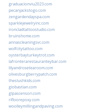
graduacionviu2023.com
pecanjackstogo.com
zengardendayspa.com
sparklejewelryinc.com
ironcladtattoostudio.com
bruinshome.com
annascleaningsvc.com
wolfcitytattoo.com
oysterbayturkeytrot.com
lafronterarestauranteybar.com
lilyandrosetearoom.com
olivesburgberrypatch.com
theslushkids.com
giobastian.com
glpascensori.com
rifloorepoxy.com
woolleymillingandpaving.com