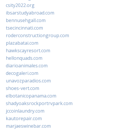
csity2022.org
ibsarstudyabroad.com
bennusehgall.com
tsecincinnati.com
roderconstructiongroup.com
plazabatai.com
hawkscayresort.com
hellonquads.com
diarioanimales.com
decogaleri.com
unavozparadios.com
shoes-vert.com
elbotanicopanama.com
shadyoaksrockportrvpark.com
jccoinlaundry.com
kautorepair.com
marjaeswinebar.com