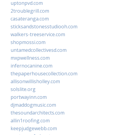
uptonpvd.com
2troublegrill.com
casateranga.com
sticksandstonesstudiooh.com
walkers-treeservice.com
shopmossi.com
untamedcollectivesd.com
mxpwellness.com
infernocanine.com
thepaperhousecollection.com
allisonwillisholley.com
solslite.org
portwayinn.com
djmaddogmusic.com
thesoundarchitects.com
allin1roofing.com
keepjudgewebb.com