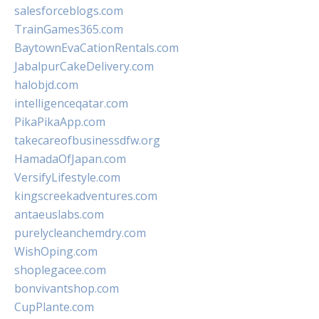
salesforceblogs.com
TrainGames365.com
BaytownEvaCationRentals.com
JabalpurCakeDelivery.com
halobjd.com
intelligenceqatar.com
PikaPikaApp.com
takecareofbusinessdfw.org
HamadaOfJapan.com
VersifyLifestyle.com
kingscreekadventures.com
antaeuslabs.com
purelycleanchemdry.com
WishOping.com
shoplegacee.com
bonvivantshop.com
CupPlante.com