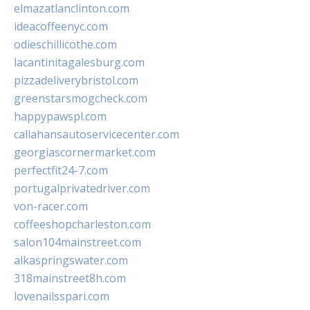
elmazatlanclinton.com
ideacoffeenyc.com
odieschillicothe.com
lacantinitagalesburg.com
pizzadeliverybristol.com
greenstarsmogcheck.com
happypawspl.com
callahansautoservicecenter.com
georgiascornermarket.com
perfectfit24-7.com
portugalprivatedriver.com
von-racer.com
coffeeshopcharleston.com
salon104mainstreet.com
alkaspringswater.com
318mainstreet8h.com
lovenailsspari.com