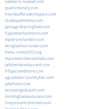
oakberry-kuwait.com
quartzliterary.com
friendsofbroderickpark.com
studiopiattellina.com
jannagrillspringfield.com
fujiyamacharleston.com
elpatronchardon.com
donglaishun-order.com
fiamc-rome2022.org
mariceworldessentials.com
lafisheriarestaurant.com
915jazzandmore.com
aguadulce-countryfair.com
jakehovis.com
bosswingsduluth.com
birminghamautocare.com
tonyscountrykitchen.com