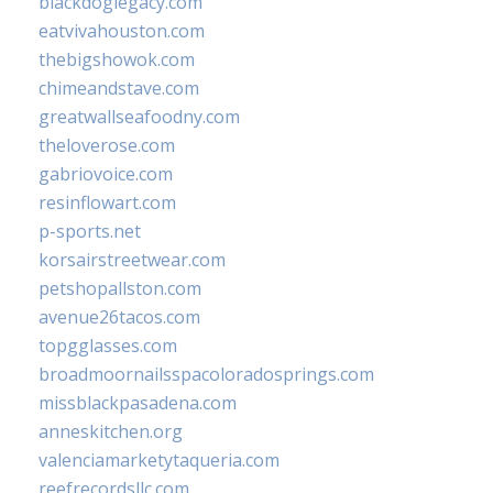
blackdoglegacy.com
eatvivahouston.com
thebigshowok.com
chimeandstave.com
greatwallseafoodny.com
theloverose.com
gabriovoice.com
resinflowart.com
p-sports.net
korsairstreetwear.com
petshopallston.com
avenue26tacos.com
topgglasses.com
broadmoornailsspacoloradosprings.com
missblackpasadena.com
anneskitchen.org
valenciamarketytaqueria.com
reefrecordsllc.com