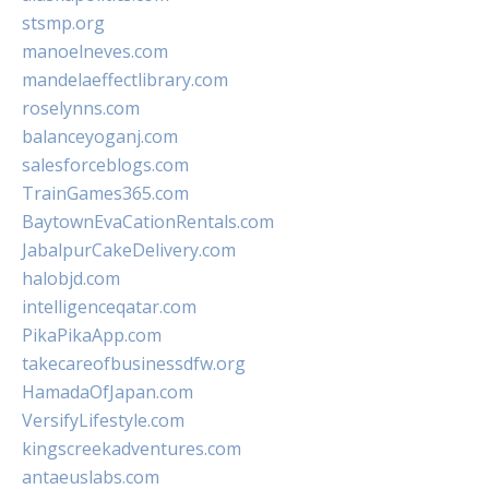
stsmp.org
manoelneves.com
mandelaeffectlibrary.com
roselynns.com
balanceyoganj.com
salesforceblogs.com
TrainGames365.com
BaytownEvaCationRentals.com
JabalpurCakeDelivery.com
halobjd.com
intelligenceqatar.com
PikaPikaApp.com
takecareofbusinessdfw.org
HamadaOfJapan.com
VersifyLifestyle.com
kingscreekadventures.com
antaeuslabs.com