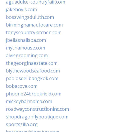
aguadulce-countryfair.com
jakehovis.com
bosswingsduluth.com
birminghamautocare.com
tonyscountrykitchen.com
jbellasnailspa.com
mychaihouse.com
alvisgrooming.com
thegeorginaestate.com
blythewoodseafood.com
paolosdelibangkok.com
bobacove.com
phoone24brookfield.com
mickeybarmama.com
roadwayconstructioninc.com
shopdragonflyboutique.com
sportszilla.org