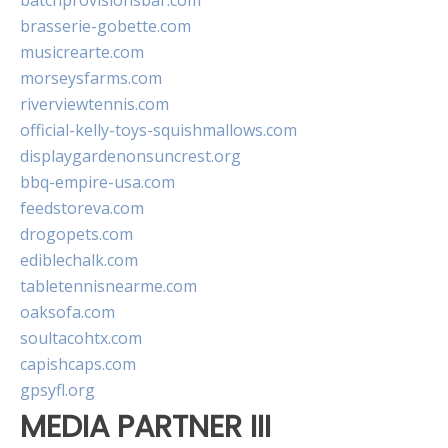
batchprovisionsbar.com
brasserie-gobette.com
musicrearte.com
morseysfarms.com
riverviewtennis.com
official-kelly-toys-squishmallows.com
displaygardenonsuncrest.org
bbq-empire-usa.com
feedstoreva.com
drogopets.com
ediblechalk.com
tabletennisnearme.com
oaksofa.com
soultacohtx.com
capishcaps.com
gpsyfl.org
MEDIA PARTNER III