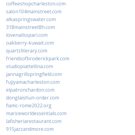
coffeeshopcharleston.com
salon104mainstreet.com
alkaspringswater.com
318mainstreet8h.com
lovenailsspari.com
oakberry-kuwait.com
quartzliterary.com
friendsofbroderickpark.com
studiopiattellina.com
jannagrillspringfield.com
fujiyamacharleston.com
elpatronchardon.com
donglaishun-order.com
fiamc-rome2022.org
mariceworldessentials.com
lafisheriarestaurant.com
915jazzandmore.com