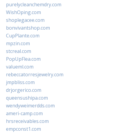
purelycleanchemdry.com
WishOping.com
shoplegacee.com
bonvivantshop.com
CupPlante.com
mpzin.com
stcreal.com
PopUpFlea.com
valueml.com
rebeccatorresjewelry.com
jmpbliss.com
drjorgerico.com
queensushipa.com
wendyweimerdds.com
ameri-camp.com
hrsreceivables.com
empconst1.com