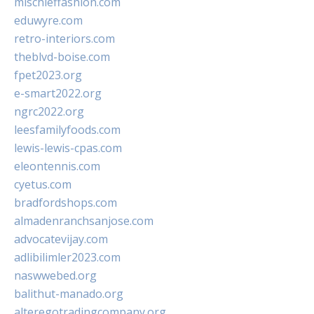
mischieffashion.com
eduwyre.com
retro-interiors.com
theblvd-boise.com
fpet2023.org
e-smart2022.org
ngrc2022.org
leesfamilyfoods.com
lewis-lewis-cpas.com
eleontennis.com
cyetus.com
bradfordshops.com
almadenranchsanjose.com
advocatevijay.com
adlibilimler2023.com
naswwebed.org
balithut-manado.org
alteregotradingcompany.org