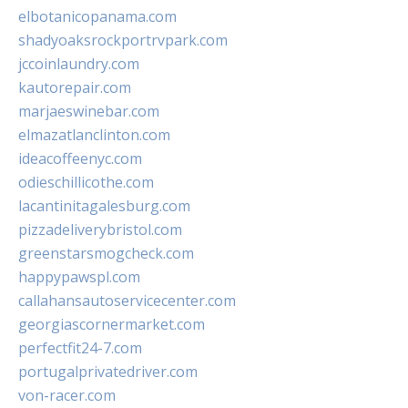
elbotanicopanama.com
shadyoaksrockportrvpark.com
jccoinlaundry.com
kautorepair.com
marjaeswinebar.com
elmazatlanclinton.com
ideacoffeenyc.com
odieschillicothe.com
lacantinitagalesburg.com
pizzadeliverybristol.com
greenstarsmogcheck.com
happypawspl.com
callahansautoservicecenter.com
georgiascornermarket.com
perfectfit24-7.com
portugalprivatedriver.com
von-racer.com