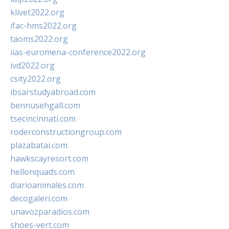
klivet2022.org
ifac-hms2022.org
taoms2022.org
iias-euromena-conference2022.org
ivd2022.org
csity2022.org
ibsarstudyabroad.com
bennusehgall.com
tsecincinnati.com
roderconstructiongroup.com
plazabatai.com
hawkscayresort.com
hellonquads.com
diarioanimales.com
decogaleri.com
unavozparadios.com
shoes-vert.com