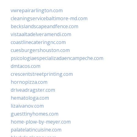
vwrepairarlington.com
cleaningservicebaltimore-md.com
beckslandscapeandfence.com
vistaaltadelveramendi.com
coastlinecateringnc.com
cuesburgershouston.com
psicologiaespecializadaencampeche.com
dmtacos.com
crescentstreetprinting.com
hornopizza.com
driveadragster.com
hematologa.com
lizaivanov.com
guesttinyhomes.com
home-plow-by-meyer.com
palatelatincuisine.com