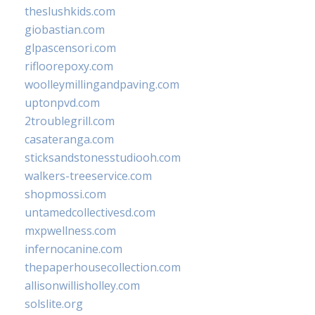
theslushkids.com
giobastian.com
glpascensori.com
rifloorepoxy.com
woolleymillingandpaving.com
uptonpvd.com
2troublegrill.com
casateranga.com
sticksandstonesstudiooh.com
walkers-treeservice.com
shopmossi.com
untamedcollectivesd.com
mxpwellness.com
infernocanine.com
thepaperhousecollection.com
allisonwillisholley.com
solslite.org