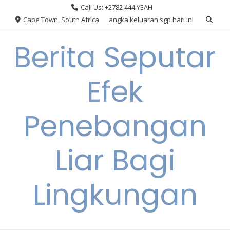
Skip
Call Us: +2782 444 YEAH
to
Cape Town, South Africa
angka keluaran sgp hari ini
content
Berita Seputar
Efek
Penebangan
Liar Bagi
Lingkungan