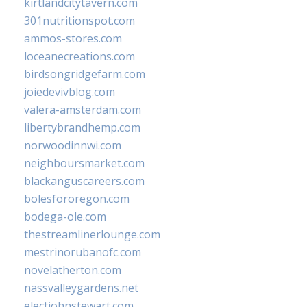
kirtlandcitytavern.com
301nutritionspot.com
ammos-stores.com
loceanecreations.com
birdsongridgefarm.com
joiedevivblog.com
valera-amsterdam.com
libertybrandhemp.com
norwoodinnwi.com
neighboursmarket.com
blackanguscareers.com
bolesfororegon.com
bodega-ole.com
thestreamlinerlounge.com
mestrinorubanofc.com
novelatherton.com
nassvalleygardens.net
electjohnstewart.com