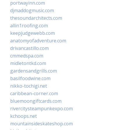
portwayinn.com
djmaddogmusic.com
thesoundarchitects.com
allin1roofing.com
keepjudgewebb.com
anatomyofadventure.com
drivancastillo.com
cmmedspa.com
midletontkd.com
gardensandgrills.com
basilfoodwine.com
nikko-tochigi.net
caribbean-corner.com
bluemoongiftcards.com
rivercitysteampunkexpo.com
kchoops.net
mountainsideskateshop.com