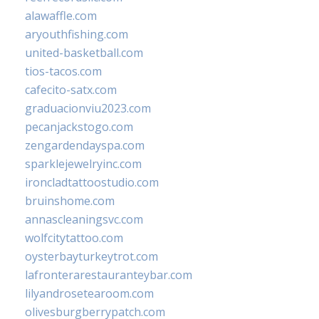
alawaffle.com
aryouthfishing.com
united-basketball.com
tios-tacos.com
cafecito-satx.com
graduacionviu2023.com
pecanjackstogo.com
zengardendayspa.com
sparklejewelryinc.com
ironcladtattoostudio.com
bruinshome.com
annascleaningsvc.com
wolfcitytattoo.com
oysterbayturkeytrot.com
lafronterarestauranteybar.com
lilyandrosetearoom.com
olivesburgberrypatch.com