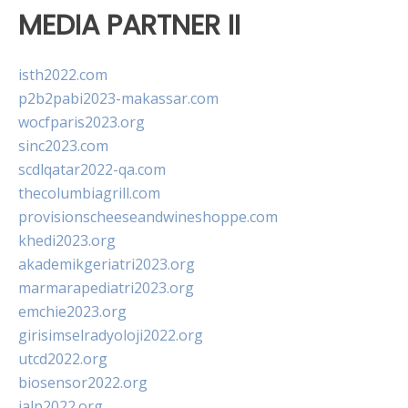
MEDIA PARTNER II
isth2022.com
p2b2pabi2023-makassar.com
wocfparis2023.org
sinc2023.com
scdlqatar2022-qa.com
thecolumbiagrill.com
provisionscheeseandwineshoppe.com
khedi2023.org
akademikgeriatri2023.org
marmarapediatri2023.org
emchie2023.org
girisimselradyoloji2022.org
utcd2022.org
biosensor2022.org
ialp2022.org