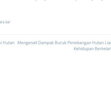
a liar
si Hutan
Mengenali Dampak Buruk Penebangan Hutan Liar
Kehidupan Berkelan