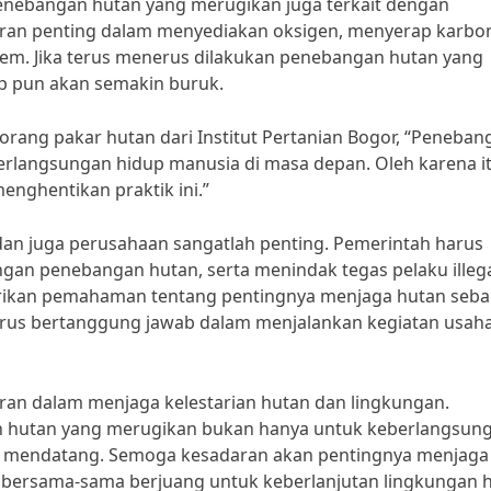
penebangan hutan yang merugikan juga terkait dengan
ran penting dalam menyediakan oksigen, menyerap karbo
tem. Jika terus menerus dilakukan penebangan hutan yang
up pun akan semakin buruk.
eorang pakar hutan dari Institut Pertanian Bogor, “Peneban
langsungan hidup manusia di masa depan. Oleh karena it
enghentikan praktik ini.”
 dan juga perusahaan sangatlah penting. Pemerintah harus
ngan penebangan hutan, serta menindak tegas pelaku illeg
berikan pemahaman tentang pentingnya menjaga hutan seba
rus bertanggung jawab dalam menjalankan kegiatan usah
ran dalam menjaga kelestarian hutan dan lingkungan.
n hutan yang merugikan bukan hanya untuk keberlangsun
rasi mendatang. Semoga kesadaran akan pentingnya menjaga
 bersama-sama berjuang untuk keberlanjutan lingkungan 