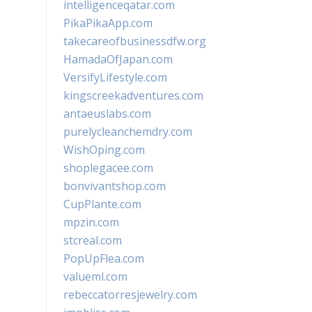
intelligenceqatar.com
PikaPikaApp.com
takecareofbusinessdfw.org
HamadaOfJapan.com
VersifyLifestyle.com
kingscreekadventures.com
antaeuslabs.com
purelycleanchemdry.com
WishOping.com
shoplegacee.com
bonvivantshop.com
CupPlante.com
mpzin.com
stcreal.com
PopUpFlea.com
valueml.com
rebeccatorresjewelry.com