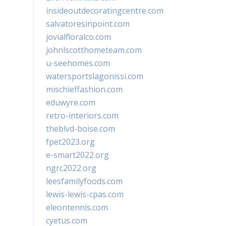
insideoutdecoratingcentre.com
salvatoresinpoint.com
jovialfloralco.com
johnlscotthometeam.com
u-seehomes.com
watersportslagonissi.com
mischieffashion.com
eduwyre.com
retro-interiors.com
theblvd-boise.com
fpet2023.org
e-smart2022.org
ngrc2022.org
leesfamilyfoods.com
lewis-lewis-cpas.com
eleontennis.com
cyetus.com