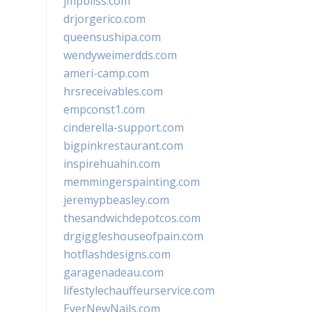
jmpbliss.com
drjorgerico.com
queensushipa.com
wendyweimerdds.com
ameri-camp.com
hrsreceivables.com
empconst1.com
cinderella-support.com
bigpinkrestaurant.com
inspirehuahin.com
memmingerspainting.com
jeremypbeasley.com
thesandwichdepotcos.com
drgiggleshouseofpain.com
hotflashdesigns.com
garagenadeau.com
lifestylechauffeurservice.com
EverNewNails.com