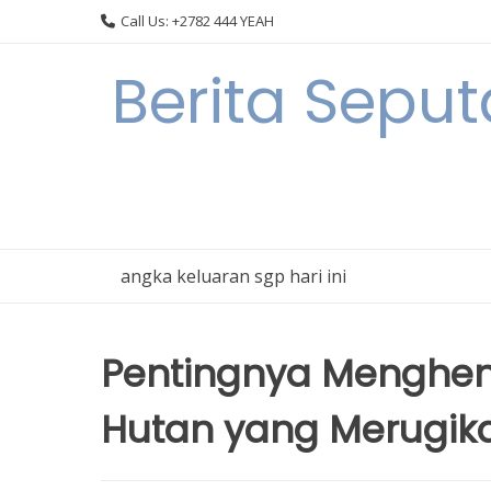
Skip
Call Us: +2782 444 YEAH
to
content
Berita Seput
angka keluaran sgp hari ini
Pentingnya Menghen
Hutan yang Merugik