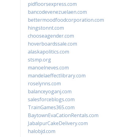
pidfloorsexpress.com
bancodevenezuelaen.com
bettermoodfoodcorporation.com
hingstonnt.com
chooseagender.com
hoverboardssale.com
alaskapolitics.com
stsmp.org
manoelneves.com
mandelaeffectlibrary.com
roselynns.com
balanceyoganj.com
salesforceblogs.com
TrainGames365.com
BaytownEvaCationRentals.com
JabalpurCakeDelivery.com
halobjd.com